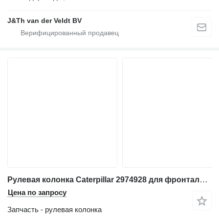
J&Th van der Veldt BV
Рулевая колонка Caterpillar 2974928 для фронтального погрузчика Caterpillar 972G 966G 950H 980H 962H 872H 972H 836H 966H 980GII 962GII 972GII 966GII 950HII
Цена по запросу
Запчасть - рулевая колонка