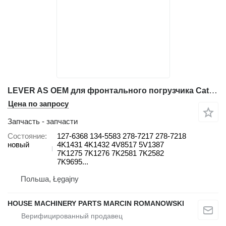
LEVER AS OEM для фронтального погрузчика Caterpillar 920 / 950 / 966 / 966C / 950G / 966G2 /
Цена по запросу
Запчасть - запчасти
Состояние
127-6368 134-5583 278-7217 278-7218
новый
4K1431 4K1432 4V8517 5V1387
7K1275 7K1276 7K2581 7K2582
7K9695...
Польша, Łęgajny
HOUSE MACHINERY PARTS MARCIN ROMANOWSKI