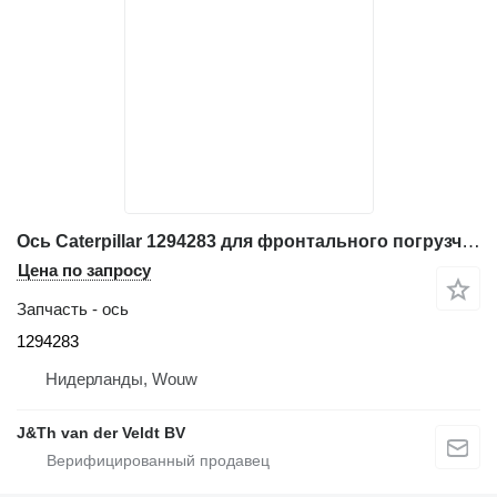
Ось Caterpillar 1294283 для фронтального погрузчика Caterpillar 972G 966G 972H 966H 972K 972GII 966GII
Цена по запросу
Запчасть - ось
1294283
Нидерланды, Wouw
J&Th van der Veldt BV