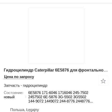
Гидроцилиндр Caterpillar 6E5876 для фронтального погрузчика Caterpillar 966H, 966K 966G, 966G II 966H 970F 966D, 966F, 966F II 966G, 966
Цена по запросу
Запчасть - гидроцилиндр
Состояние
6E5876 171-6046 1716046 245-7502
новый
2457502 6E-5876 3G-5502 3G5502
144-9072 1449072 244-8776 2448776...
Польша, Łęgajny