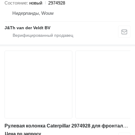
Состояние
новый
2974928
Нидерланды, Wouw
J&Th van der Veldt BV
Рулевая колонка Caterpillar 2974928 для фронтального погрузчика Caterpillar 92G 972G 966G 950H 962H 972H 836H 966H 950GII 980GII 962GII 972GII 966GII
Цена по запросу