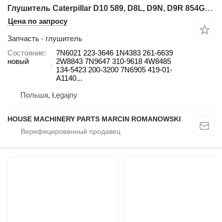
Глушитель Caterpillar D10 589, D8L, D9N, D9R 854G, 992G D10T D10T 966G II, 972G II D8L 7N6021 для погрузчика гусеничного
Цена по запросу
Запчасть - глушитель
Состояние
7N6021 223-3646 1N4383 261-6639
новый
2W8843 7N9647 310-9618 4W8485
134-5423 200-3200 7N6905 419-01-
A1140...
Польша, Łęgajny
HOUSE MACHINERY PARTS MARCIN ROMANOWSKI