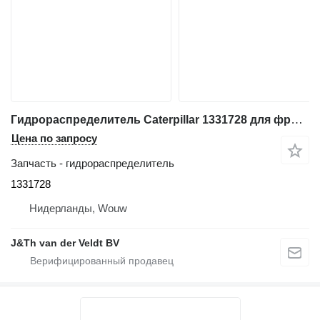
Гидрораспределитель Caterpillar 1331728 для фронтального погрузчика Caterpillar 972G 966G 972H 966H 972GII 966GII
Цена по запросу
Запчасть - гидрораспределитель
1331728
Нидерланды, Wouw
J&Th van der Veldt BV