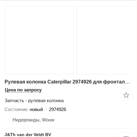
Рулевая колонка Caterpillar 2974926 для фронтального погрузчика Caterpillar 950G 962G 966G 950H 962H 972H 966H 986H 988H IT62G IT62H 950GII 962GII 972GII 966GII IT62GII
Цена по запросу
Запчасть - рулевая колонка
Состояние
новый
2974926
Нидерланды, Wouw
J&Th van der Veldt BV