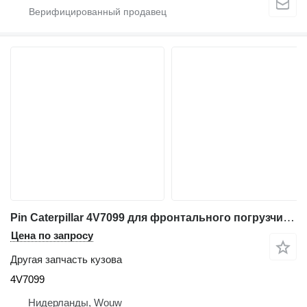
Pin Caterpillar 4V7099 для фронтального погрузчика Caterpillar 972 966 980C 966D 966E 970F 980F 972G 966G 950H 962H 986H 966K 986K 950L 962L 972L 966L 950M 962M 972M 966M 988GC 966XE 966FII 950GII 980GII 972GII 966GII
Цена по запросу
Другая запчасть кузова
4V7099
Нидерланды, Wouw