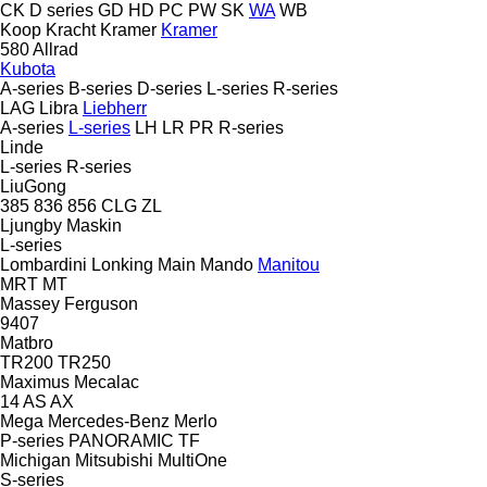
CK
D series
GD
HD
PC
PW
SK
WA
WB
Koop
Kracht
Kramer
Kramer
580
Allrad
Kubota
A-series
B-series
D-series
L-series
R-series
LAG
Libra
Liebherr
A-series
L-series
LH
LR
PR
R-series
Linde
L-series
R-series
LiuGong
385
836
856
CLG
ZL
Ljungby Maskin
L-series
Lombardini
Lonking
Main
Mando
Manitou
MRT
MT
Massey Ferguson
9407
Matbro
TR200
TR250
Maximus
Mecalac
14
AS
AX
Mega
Mercedes-Benz
Merlo
P-series
PANORAMIC
TF
Michigan
Mitsubishi
MultiOne
S-series