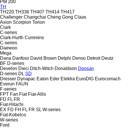
PM 200
TH
TH220
TH336
TH407
TH414
TH417
Challenger
Changchai
Cheng Gong
Claas
Axion
Scorpion
Torion
Clark
C-series
Clark-Hurth
Cummins
C-series
Daewoo
Mega
Dana
Danfoss
David Brown
Delphi
Denso
Detroit
Deutz
BF
D-series
Develon
Dieci
Ditch-Witch
Donaldson
Doosan
D-series
DL
SD
Dresser
Dynapac
Eaton
Eder
Elektra
EuroDIG
Eurocomach
Everun
FAUN
F-series
FPT
Fan
Fiat
Fiat-Allis
FD
FL
FR
Fiat-Hitachi
EX
FD
FH
FL
FR
SL
W-series
Fiat-Kobelco
W-series
Ford