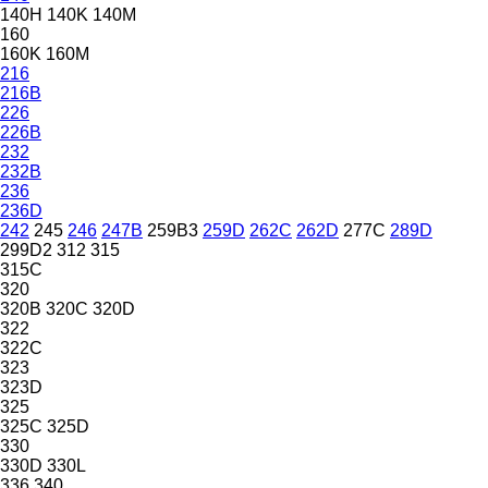
140H
140K
140M
160
160K
160M
216
216B
226
226B
232
232B
236
236D
242
245
246
247B
259B3
259D
262C
262D
277C
289D
299D2
312
315
315C
320
320B
320C
320D
322
322C
323
323D
325
325C
325D
330
330D
330L
336
340