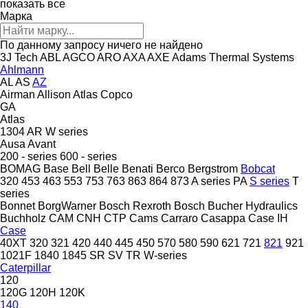
показать все
Марка
По данному запросу ничего не найдено
3J Tech
ABL
AGCO
ARO
AXA
AXE
Adams Thermal Systems
Ahlmann
AL
AS
AZ
Airman
Allison
Atlas Copco
GA
Atlas
1304
AR
W series
Ausa
Avant
200 - series
600 - series
BOMAG
Base
Bell
Belle
Benati
Berco
Bergstrom
Bobcat
320
453
463
553
753
763
863
864
873
A series
PA
S series
T
series
Bonnet
BorgWarner
Bosch Rexroth
Bosch
Bucher Hydraulics
Buchholz
CAM
CNH
CTP
Cams
Carraro
Casappa
Case IH
Case
40XT
320
321
420
440
445
450
570
580
590
621
721
821
921
1021F
1840
1845
SR
SV
TR
W-series
Caterpillar
120
120G
120H
120K
140