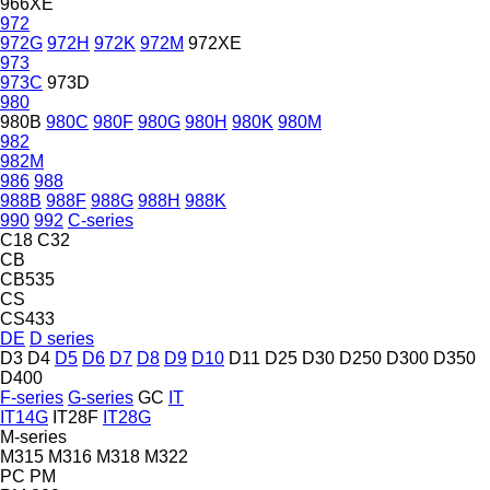
966XE
972
972G
972H
972K
972M
972XE
973
973C
973D
980
980B
980C
980F
980G
980H
980K
980M
982
982M
986
988
988B
988F
988G
988H
988K
990
992
C-series
C18
C32
CB
CB535
CS
CS433
DE
D series
D3
D4
D5
D6
D7
D8
D9
D10
D11
D25
D30
D250
D300
D350
D400
F-series
G-series
GC
IT
IT14G
IT28F
IT28G
M-series
M315
M316
M318
M322
PC
PM