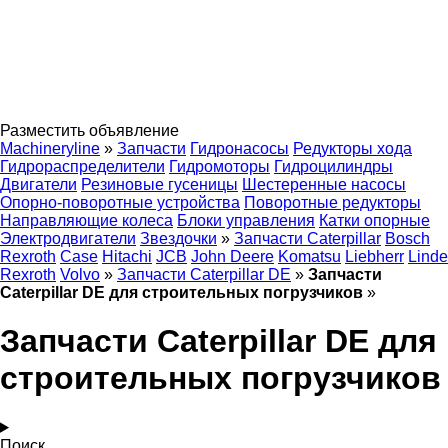
Разместить объявление
Machineryline
»
Запчасти
Гидронасосы
Редукторы хода
Гидрораспределители
Гидромоторы
Гидроцилиндры
Двигатели
Резиновые гусеницы
Шестеренные насосы
Опорно-поворотные устройства
Поворотные редукторы
Направляющие колеса
Блоки управления
Катки опорные
Электродвигатели
Звездочки
»
Запчасти Caterpillar
Bosch
Rexroth
Case
Hitachi
JCB
John Deere
Komatsu
Liebherr
Linde
Rexroth
Volvo
»
Запчасти Caterpillar DE
»
Запчасти
Caterpillar DE для строительных погрузчиков
»
Запчасти Caterpillar DE для
строительных погрузчиков
Поиск