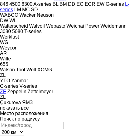
846
4500
6300
A-series
BL
BM
DD
EC
ECR
EW
G-series
L-
series
LM
MC
SD
WABCO
Wacker Neuson
DW
WL
Walterscheid
Walvoil
Webasto
Weichai Power
Weidemann
3080
5080
T-series
Werklust
WG
Weycor
AR
Wille
655
Wilson Tool
Wolf
XCMG
ZL
YTO
Yanmar
C-series
V-series
ZF
Zeppelin
Zettelmeyer
ZL
Çukurova
ЯМЗ
показать все
Место расположения
Поиск по радиусу