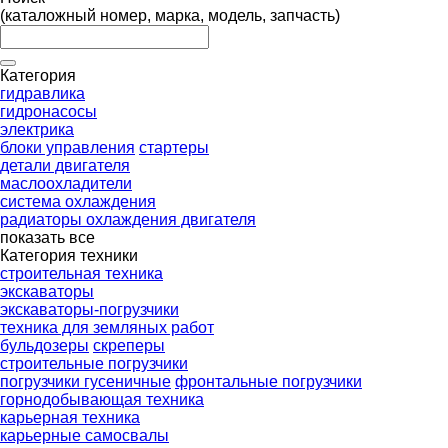
(каталожный номер, марка, модель, запчасть)
Категория
гидравлика
гидронасосы
электрика
блоки управления
стартеры
детали двигателя
маслоохладители
система охлаждения
радиаторы охлаждения двигателя
показать все
Категория техники
строительная техника
экскаваторы
экскаваторы-погрузчики
техника для земляных работ
бульдозеры
скреперы
строительные погрузчики
погрузчики гусеничные
фронтальные погрузчики
горнодобывающая техника
карьерная техника
карьерные самосвалы