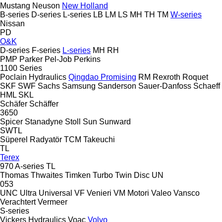
Mustang
Neuson
New Holland
B-series
D-series
L-series
LB
LM
LS
MH
TH
TM
W-series
Nissan
PD
O&K
D-series
F-series
L-series
MH
RH
PMP
Parker
Pel-Job
Perkins
1100 Series
Poclain Hydraulics
Qingdao Promising
RM
Rexroth
Roquet
SKF
SWF
Sachs
Samsung
Sanderson
Sauer-Danfoss
Schaeff
HML
SKL
Schäfer
Schäffer
3650
Spicer
Stanadyne
Stoll
Sun
Sunward
SWTL
Süperel Radyatör
TCM
Takeuchi
TL
Terex
970
A-series
TL
Thomas
Thwaites
Timken
Turbo
Twin Disc
UN
053
UNC
Ultra
Universal
VF Venieri
VM Motori
Valeo
Vansco
Verachtert
Vermeer
S-series
Vickers Hydraulics
Voac
Volvo