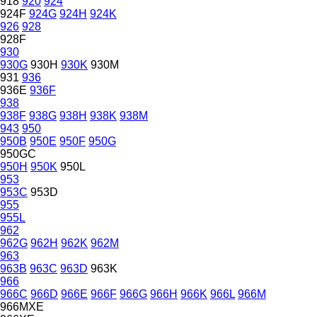
918
920
924
924F
924G
924H
924K
926
928
928F
930
930G
930H
930K
930M
931
936
936E
936F
938
938F
938G
938H
938K
938M
943
950
950B
950E
950F
950G
950GC
950H
950K
950L
953
953C
953D
955
955L
962
962G
962H
962K
962M
963
963B
963C
963D
963K
966
966C
966D
966E
966F
966G
966H
966K
966L
966M
966MXE