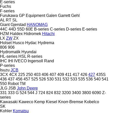
E-series
Fuchs
F-series
Furukawa
GP Equipment
Galen
Garrett
Gehl
AL
RT
SL
Giant
Gjerstad
HANOMAG
44C
44D
55D
60E
B-series
C-series
D-series
E-series
HZM
Haldex
Hidromek
Hitachi
LX
ZW
ZX
Holset
Husco
Hydac
Hydrema
806
906
Hydromatik
Hyundai
HL-series
HSL
R-series
IHC
IHI
IVECO
Ingersoll Rand
P-series
Isuzu
JCB
3CX
4CX
225
250
403
406
407
409
411
417
426
427
435S
436
437
456
457
525
526
530
531
532
533
535
536
540
541
550
Robot
TM
JLG
JSB
John Deere
331
333 G
524
544 J
724
824
832
3200
3400
3800
6090
Z-
series
Kawasaki
Kaweco
Kemp
Kiesel
Knorr-Bremse
Kobelco
SK
Kohler
Komatsu