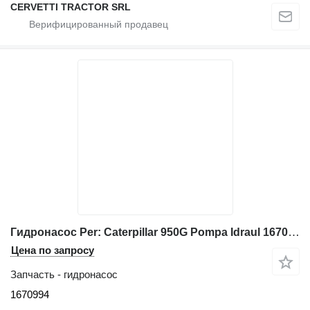
CERVETTI TRACTOR SRL
Гидронасос Per: Caterpillar 950G Pompa Idraul 1670994 для фронтального погрузчика Caterpillar 950G , 950G, 962G, 962G II
Цена по запросу
Запчасть - гидронасос
1670994