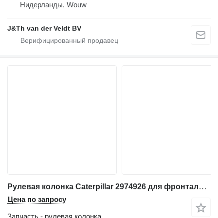
Нидерланды, Wouw
J&Th van der Veldt BV
Рулевая колонка Caterpillar 2974926 для фронтального погрузчика Caterpillar 950G 962G 966G 950H 962H 972H 966H 986H 988H IT62G IT62H 950GII 962GII 972GII 966GII IT62GII
Цена по запросу
Запчасть - рулевая колонка