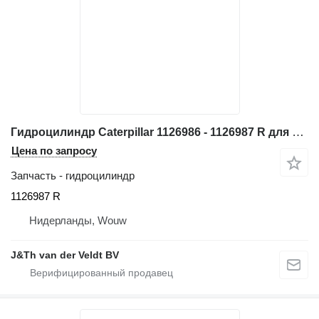
Гидроцилиндр Caterpillar 1126986 - 1126987 R для фронтального погрузчика Caterpillar 950G 962G 950GII 962GII
Цена по запросу
Запчасть - гидроцилиндр
1126987 R
Нидерланды, Wouw
J&Th van der Veldt BV