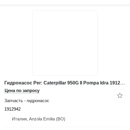
Гидронасос Per: Caterpillar 950G II Pompa Idra 1912942 для фронтального погрузчика Caterpillar 950G II , 950G II, 962G II
Цена по запросу
Запчасть - гидронасос
1912942
Италия, Anzola Emilia (BO)