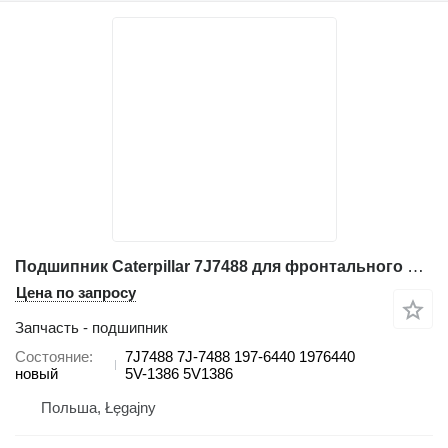
Подшипник Caterpillar 7J7488 для фронтального погрузчика Caterpillar 950B, 950B/950E, 950F, 950F II, 950G, 950G II, 950H, 960F, 962G
Цена по запросу
Запчасть - подшипник
Состояние
7J7488 7J-7488 197-6440 1976440
новый
5V-1386 5V1386
Польша, Łęgajny