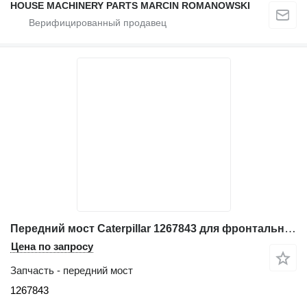
HOUSE MACHINERY PARTS MARCIN ROMANOWSKI
Передний мост Caterpillar 1267843 для фронтального погрузчика Caterpillar 962H IT62G IT62H 962GII IT62GII 950G 962G 950H 950GII
Цена по запросу
Запчасть - передний мост
1267843