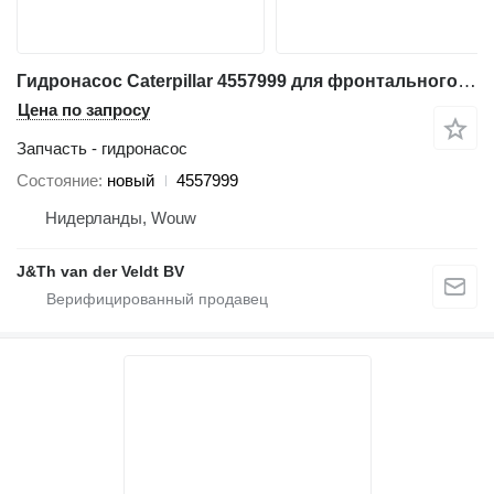
Гидронасос Caterpillar 4557999 для фронтального погрузчика Caterpillar 926 938 9230 930K 924K 938K 930M 926M 938M 930KADL
Цена по запросу
Запчасть - гидронасос
Состояние
новый
4557999
Нидерланды, Wouw
J&Th van der Veldt BV