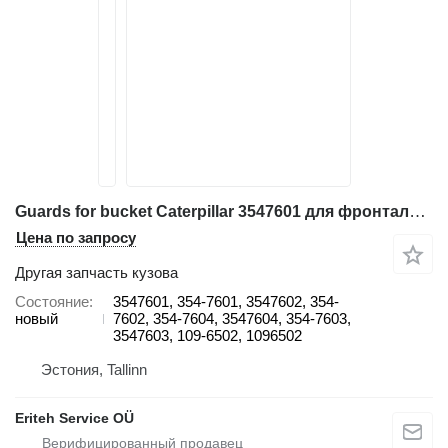
Guards for bucket Caterpillar 3547601 для фронтального погрузчика Caterpillar 924K, 930K, 938K, 950K, 962K, 966K, 966M, 966M XE, 3547601, 354-7601, 3547602, 354-7602, 354-7604, 3547604, 354-7603, 3547603, 109-6502, 1096502
Цена по запросу
Другая запчасть кузова
Состояние
3547601, 354-7601, 3547602, 354-
новый
7602, 354-7604, 3547604, 354-7603,
3547603, 109-6502, 1096502
Эстония, Tallinn
Eriteh Service OÜ