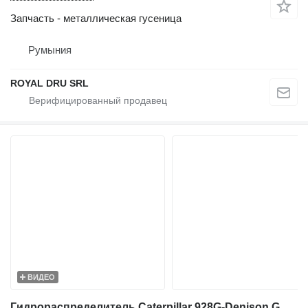
Запчасть - металлическая гусеница
Румыния
ROYAL DRU SRL
ВИДЕО
Гидрораспределитель Caterpillar 928G-Denison GDPV0225S0C1098-91113-Valve/Ventile для фронтального погрузчика