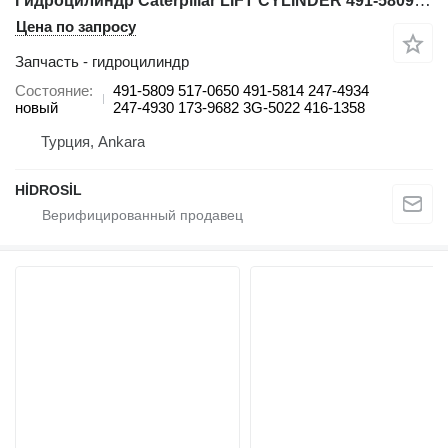
Гидроцилиндр Caterpillar LIFT CYLINDER 491-5809 517-0650 491-5814 247-4934 247-4930 173-9682 3G-5022 416-1358 для фронтального погрузчика Caterpillar 993 K
Цена по запросу
Запчасть - гидроцилиндр
Состояние
491-5809 517-0650 491-5814 247-4934
новый
247-4930 173-9682 3G-5022 416-1358
Турция, Ankara
HİDROSİL