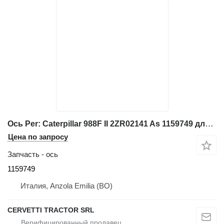
Ось Per: Caterpillar 988F II 2ZR02141 As 1159749 для фронтального погрузчика Caterpillar 988F II 2ZR02141
Цена по запросу
Запчасть - ось
1159749
Италия, Anzola Emilia (BO)
CERVETTI TRACTOR SRL