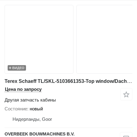
ВИДЕО
Terex Schaeff TL/SKL-5103661353-Top window/Dachscheibe/Dakruit для фронтального погрузчика
Цена по запросу
Другая запчасть кабины
Состояние
новый
Нидерланды, Goor
OVERBEEK BOUWMACHINES B.V.