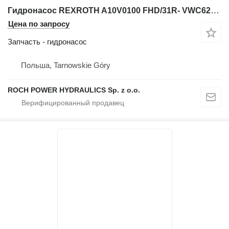
Гидронасос REXROTH A10V0100 FHD/31R- VWC62N00- S0105 для фронтального погрузчика Terex KAELBLE SL18
Цена по запросу
Запчасть - гидронасос
Польша, Tarnowskie Góry
ROCH POWER HYDRAULICS Sp. z o.o.