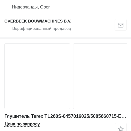
Нидерланды, Goor
OVERBEEK BOUWMACHINES B.V.
Глушитель Terex TL260S-0457016025/5085660715-Exhaust/Auspuff для фронтального погрузчика
Цена по запросу