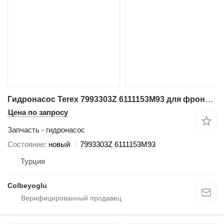
Гидронасос Terex 7993303Z 6111153M93 для фронтального погрузчика Terex 860
Цена по запросу
Запчасть - гидронасос
Состояние
новый
7993303Z 6111153M93
Турция
Colbeyoglu