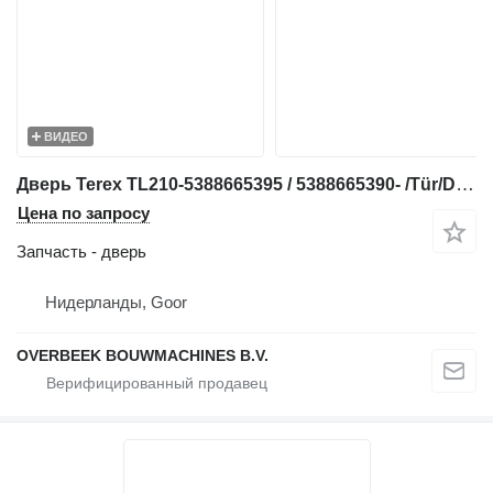
ВИДЕО
Дверь Terex TL210-5388665395 / 5388665390- /Tür/Deur для фронтального погрузчика
Цена по запросу
Запчасть - дверь
Нидерланды, Goor
OVERBEEK BOUWMACHINES B.V.