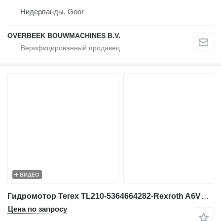
Нидерланды, Goor
OVERBEEK BOUWMACHINES B.V.
ВИДЕО
Гидромотор Terex TL210-5364664282-Rexroth A6VM80-Drive motor для строительного погрузчика
Цена по запросу