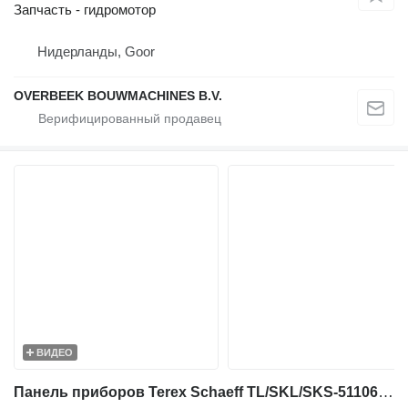
Запчасть - гидромотор
Нидерланды, Goor
OVERBEEK BOUWMACHINES B.V.
ВИДЕО
Панель приборов Terex Schaeff TL/SKL/SKS-5110662040-Display unit/ для фронтального погрузчика