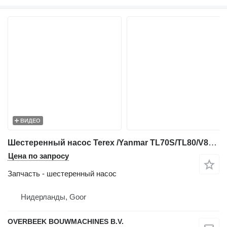
ВИДЕО
Шестеренный насос Terex /Yanmar TL70S/TL80/V80 -5090661552-Gearpump/Z для фронтального погрузчика
Цена по запросу
Запчасть - шестеренный насос
Нидерланды, Goor
OVERBEEK BOUWMACHINES B.V.