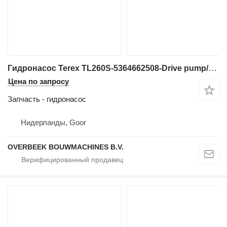
Гидронасос Terex TL260S-5364662508-Drive pump/Fahrpumpe/Rijpomp для фронтального погрузчика
Цена по запросу
Запчасть - гидронасос
Нидерланды, Goor
OVERBEEK BOUWMACHINES B.V.