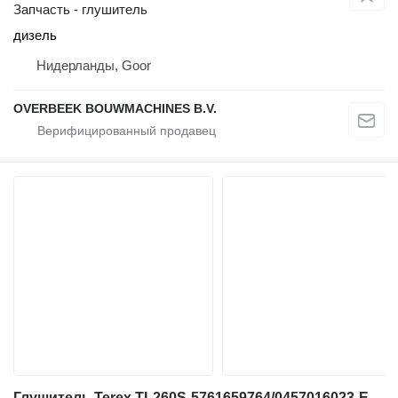
Запчасть - глушитель
дизель
Нидерланды, Goor
OVERBEEK BOUWMACHINES B.V.
Глушитель Terex TL260S-5761659764/0457016023-Exhaust/Auspuff для фронтального погрузчика