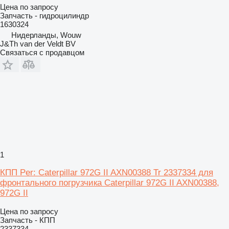
Цена по запросу
Запчасть - гидроцилиндр
1630324
Нидерланды, Wouw
J&Th van der Veldt BV
Связаться с продавцом
1
КПП Per: Caterpillar 972G II AXN00388 Tr 2337334 для
фронтального погрузчика Caterpillar 972G II AXN00388,
972G II
Цена по запросу
Запчасть - КПП
2337334