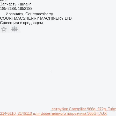
Запчасть - шланг
185-2188, 1852188
Ирландия, Courtmacsherry
COURTMACSHERRY MACHINERY LTD
Связаться с продавцом
патрубок Caterpillar 966g, 972g, Tube
214-6110, 2146110 для фронтального погрузчика 966GII AJX