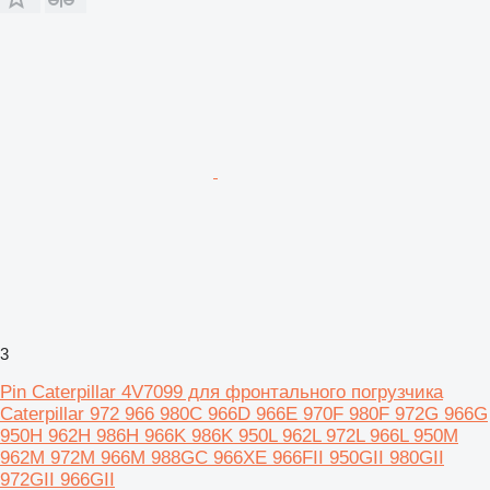
3
Pin Caterpillar 4V7099 для фронтального погрузчика
Caterpillar 972 966 980C 966D 966E 970F 980F 972G 966G
950H 962H 986H 966K 986K 950L 962L 972L 966L 950M
962M 972M 966M 988GC 966XE 966FII 950GII 980GII
972GII 966GII