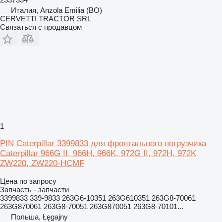
Италия, Anzola Emilia (BO)
CERVETTI TRACTOR SRL
Связаться с продавцом
1
PIN Caterpillar 3399833 для фронтального погрузчика
Caterpillar 966G II, 966H, 966K, 972G II, 972H, 972K
ZW220, ZW220-HCMF
Цена по запросу
Запчасть - запчасти
3399833 339-9833 263G6-10351 263G610351 263G8-70061
263G870061 263G8-70051 263G870051 263G8-70101...
Польша, Łęgajny