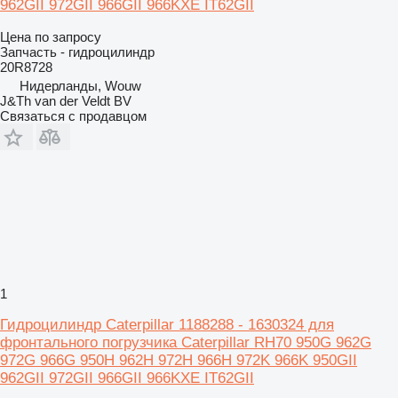
962GII 972GII 966GII 966KXE IT62GII
Цена по запросу
Запчасть - гидроцилиндр
20R8728
Нидерланды, Wouw
J&Th van der Veldt BV
Связаться с продавцом
1
Гидроцилиндр Caterpillar 1188288 - 1630324 для
фронтального погрузчика Caterpillar RH70 950G 962G
972G 966G 950H 962H 972H 966H 972K 966K 950GII
962GII 972GII 966GII 966KXE IT62GII