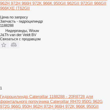
962H 972H 966H 972K 966K 950GII 962GII 972GII 966GII
966KXE IT62GII
Цена по запросу
Запчасть - гидроцилиндр
1188288
Нидерланды, Wouw
J&Th van der Veldt BV
Связаться с продавцом
1
Гидроцилиндр Caterpillar 1188288 - 20R8728 для
фронтального погрузчика Caterpillar RH70 950G 962G
972G 966G 950H 962H 972H 966H 972K 966K 950GII