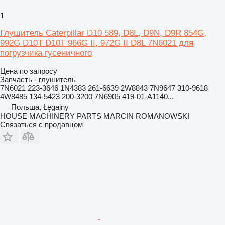
1
Глушитель Caterpillar D10 589, D8L, D9N, D9R 854G,
992G D10T D10T 966G II, 972G II D8L 7N6021 для
погрузчика гусеничного
Цена по запросу
Запчасть - глушитель
7N6021 223-3646 1N4383 261-6639 2W8843 7N9647 310-9618
4W8485 134-5423 200-3200 7N6905 419-01-A1140...
Польша, Łęgajny
HOUSE MACHINERY PARTS MARCIN ROMANOWSKI
Связаться с продавцом