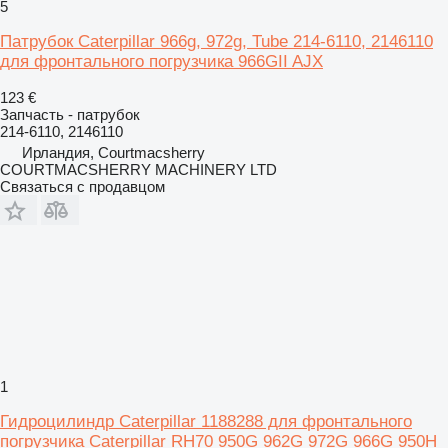
5
Патрубок Caterpillar 966g, 972g, Tube 214-6110, 2146110
для фронтального погрузчика 966GII AJX
123 €
Запчасть - патрубок
214-6110, 2146110
Ирландия, Courtmacsherry
COURTMACSHERRY MACHINERY LTD
Связаться с продавцом
1
Гидроцилиндр Caterpillar 1188288 для фронтального
погрузчика Caterpillar RH70 950G 962G 972G 966G 950H