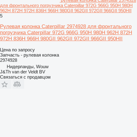
рулевая колонка Caterpillar 2974928
для фронтального погрузчика Caterpillar 972G 966G 950H 980H
962H 872H 972H 836H 966H 980GII 962GII 972GII 966GII 950HII
5
Рулевая колонка Caterpillar 2974928 для фронтального
погрузчика Caterpillar 972G 966G 950H 980H 962H 872H
972H 836H 966H 980GII 962GII 972GII 966GII 950HII
Цена по запросу
Запчасть - рулевая колонка
2974928
Нидерланды, Wouw
J&Th van der Veldt BV
Связаться с продавцом