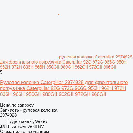
рулевая колонка Caterpillar 2974928
для фронтального погрузчика Caterpillar 92G 972G 966G 950H
962H 972H 836H 966H 950GII 980GII 962GII 972GII 966GII
5
Рулевая колонка Caterpillar 2974928 для фронтального
погрузчика Caterpillar 92G 972G 966G 950H 962H 972H
836H 966H 950GII 980GII 962GII 972GII 966GII
Цена по запросу
Запчасть - рулевая колонка
2974928
Нидерланды, Wouw
J&Th van der Veldt BV
Связаться с продавцом