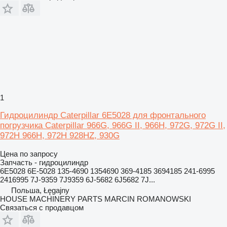
1
Гидроцилиндр Caterpillar 6E5028 для фронтального
погрузчика Caterpillar 966G, 966G II, 966H, 972G, 972G II,
972H 966H, 972H 928HZ, 930G
Цена по запросу
Запчасть - гидроцилиндр
6E5028 6E-5028 135-4690 1354690 369-4185 3694185 241-6995
2416995 7J-9359 7J9359 6J-5682 6J5682 7J...
Польша, Łęgajny
HOUSE MACHINERY PARTS MARCIN ROMANOWSKI
Связаться с продавцом