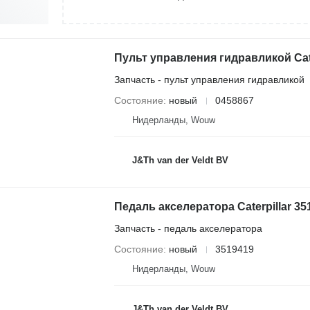
Запчасть - пульт управления гидравликой
Состояние
новый
0458867
Нидерланды, Wouw
J&Th van der Veldt BV
Запчасть - педаль акселератора
Состояние
новый
3519419
Нидерланды, Wouw
J&Th van der Veldt BV