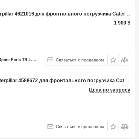
Control Assembly-Transmission Caterpillar 4621016 для фронтального погрузчика Caterpillar 966H 988H 962G 966K 950 GC 950H 972H 950G 962H 962K 950K 972K 980K 966 GC
1 900 $
.C Sole proprietorship
Связаться с продавцом
Пульт управления гидравликой Caterpillar 4588672 для фронтального погрузчика Caterpillar 950K 980K 962K 972K 966K 950M 962M 972M 982M 966M 972MXE
Цена по запросу
Связаться с продавцом