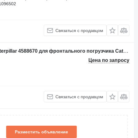
 1096502
Связаться с продавцом
Пульт управления гидравликой Caterpillar 4588670 для фронтального погрузчика Caterpillar 950 980 962 972 982 966 950K 980K 962K 972K 966K 950M 980M 962M 972M 982M 966M 950MZ 962MZ 980XE 972XE 982XE 966XE 972MXE 966MXE
Цена по запросу
Связаться с продавцом
Разместить объявление