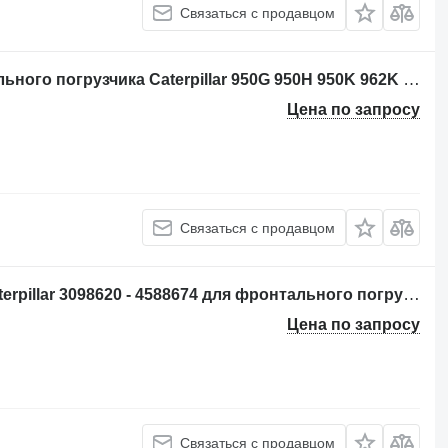
Связаться с продавцом
Ось Caterpillar 2149398 для фронтального погрузчика Caterpillar 950G 950H 950K 962K 950GII
Цена по запросу
Связаться с продавцом
Пульт управления гидравликой Caterpillar 3098620 - 4588674 для фронтального погрузчика Caterpillar 962 950K 980K 962K 972K 966K 950M 980M 962M 972M 982M 966M
Цена по запросу
Связаться с продавцом