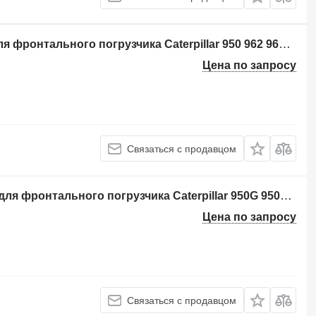
Рулевая рейка Caterpillar 3501110 для фронтального погрузчика Caterpillar 950 962 966 950K 980K 962K 972K 966K 950M 980M 962M 972M 982M 966M
Цена по запросу
Связаться с продавцом
Ведущий мост Caterpillar X1120723 для фронтального погрузчика Caterpillar 950G 950H 950K 962G 962H 962K IT62G IT62H
Цена по запросу
Связаться с продавцом