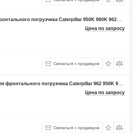
Guardings Caterpillar 3314650 для фронтального погрузчика Caterpillar 950K 980K 962K 972K 966K
Цена по запросу
Связаться с продавцом
Джойстик КПП Caterpillar 3098620 для фронтального погрузчика Caterpillar 962 950K 980K 962K 972K 966K 950M 980M 962M 972M 982M 966M
Цена по запросу
Связаться с продавцом