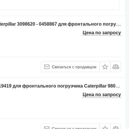
Пульт управления гидравликой Caterpillar 3098620 - 0458867 для фронтального погрузчика Caterpillar 962 950K 980K 962K 972K 966K 950M 980M 962M 972M 982M 966M
Цена по запросу
Связаться с продавцом
Педаль акселератора Caterpillar 3519419 для фронтального погрузчика Caterpillar 980K 962K 972K 966K 9500K
Цена по запросу
Связаться с продавцом