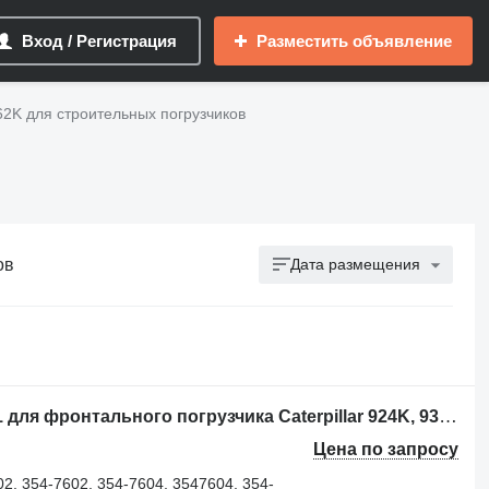
Вход / Регистрация
Разместить объявление
962K для строительных погрузчиков
ов
Дата размещения
Guards for bucket Caterpillar 3547601 для фронтального погрузчика Caterpillar 924K, 930K, 938K, 950K, 962K, 966K, 966M, 966M XE, 3547601, 354-7601, 3547602, 354-7602, 354-7604, 3547604, 354-7603, 3547603, 109-6502, 1096502
Цена по запросу
2, 354-7602, 354-7604, 3547604, 354-