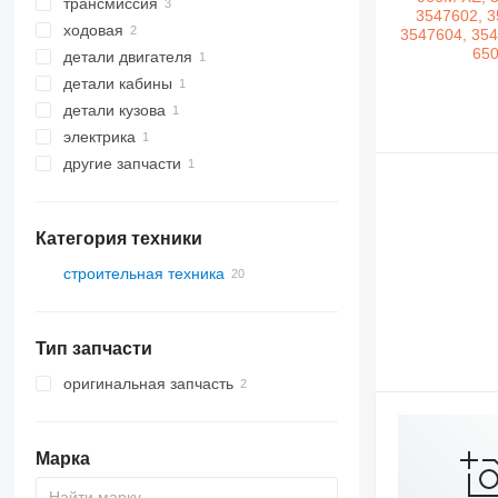
трансмиссия
пульты управления гидравликой
ходовая
гидроцилиндры
ведущие мосты
детали двигателя
джойстики КПП
оси
детали кабины
другие запчасти трансмиссии
рулевые рейки
педали акселератора
детали кузова
другие запчасти кабины
электрика
другие запчасти кузова
другие запчасти
кабели
запчасти
Категория техники
строительная техника
экскаваторы
техника для земляных работ
Тип запчасти
строительные погрузчики
грейдеры
фронтальные погрузчики
оригинальная запчасть
Марка