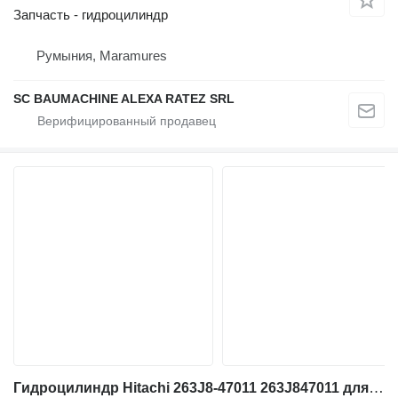
Запчасть - гидроцилиндр
Румыния, Maramures
SC BAUMACHINE ALEXA RATEZ SRL
Гидроцилиндр Hitachi 263J8-47011 263J847011 для фронтального погрузчика Hitachi ZW 310