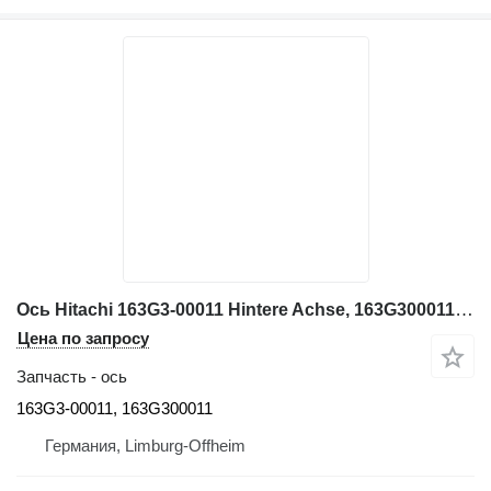
Ось Hitachi 163G3-00011 Hintere Achse, 163G300011, ZW220, ZW220-1 для фронтального погрузчика Hitachi ZW220, ZW220-1
Цена по запросу
Запчасть - ось
163G3-00011, 163G300011
Германия, Limburg-Offheim