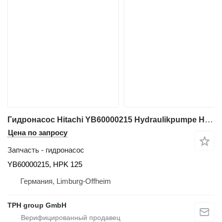
Гидронасос Hitachi YB60000215 Hydraulikpumpe HPK 125, ZW250-5B, 85Z7 для фронтального погрузчика Hitachi ZW250-5B
Цена по запросу
Запчасть - гидронасос
YB60000215, HPK 125
Германия, Limburg-Offheim
TPH group GmbH