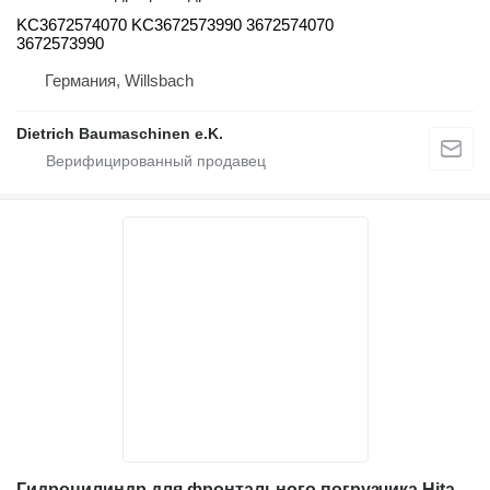
KC3672574070 KC3672573990 3672574070
3672573990
Германия, Willsbach
Dietrich Baumaschinen e.K.
Гидроцилиндр для фронтального погрузчика Hitachi ZW250