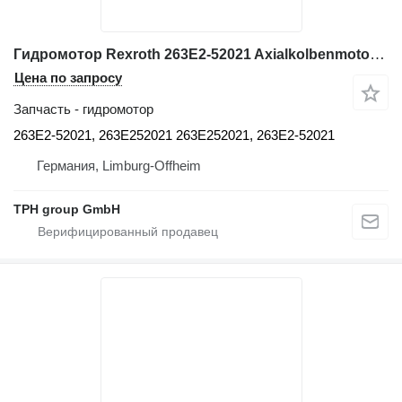
Гидромотор Rexroth 263E2-52021 Axialkolbenmotor, 263E252021, Hitachi ZW150 для фронтального погрузчика Hitachi ZW150
Цена по запросу
Запчасть - гидромотор
263E2-52021, 263E252021 263E252021, 263E2-52021
Германия, Limburg-Offheim
TPH group GmbH