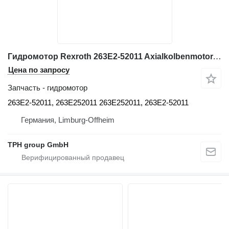
Гидромотор Rexroth 263E2-52011 Axialkolbenmotor, 263E252011, Hitachi ZW140, ZW150 для фронтального погрузчика Hitachi ZW140, ZW150
Цена по запросу
Запчасть - гидромотор
263E2-52011, 263E252011 263E252011, 263E2-52011
Германия, Limburg-Offheim
TPH group GmbH