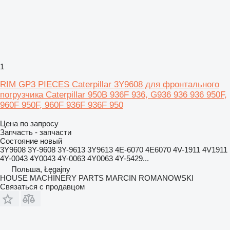
1
RIM GP3 PIECES Caterpillar 3Y9608 для фронтального
погрузчика Caterpillar 950B 936F 936, G936 936 936 950F,
960F 950F, 960F 936F 936F 950
Цена по запросу
Запчасть - запчасти
Состояние
новый
3Y9608 3Y-9608 3Y-9613 3Y9613 4E-6070 4E6070 4V-1911 4V1911
4Y-0043 4Y0043 4Y-0063 4Y0063 4Y-5429...
Польша, Łęgajny
HOUSE MACHINERY PARTS MARCIN ROMANOWSKI
Связаться с продавцом