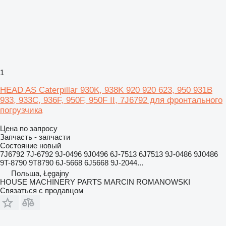
1
HEAD AS Caterpillar 930K, 938K 920 920 623, 950 931B
933, 933C, 936F, 950F, 950F II, 7J6792 для фронтального
погрузчика
Цена по запросу
Запчасть - запчасти
Состояние
новый
7J6792 7J-6792 9J-0496 9J0496 6J-7513 6J7513 9J-0486 9J0486
9T-8790 9T8790 6J-5668 6J5668 9J-2044...
Польша, Łęgajny
HOUSE MACHINERY PARTS MARCIN ROMANOWSKI
Связаться с продавцом