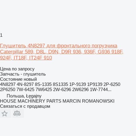
1
Глушитель 4N8297 для фронтального погрузчика
Caterpillar 589, D8L, D9N, D9R 936, 936F, G936 918F,
924F, IT18F, IT24F 910
Цена по запросу
Запчасть - глушитель
Состояние
новый
4N8297 4N-8297 8S-1335 8S1335 1P-9139 1P9139 2P-6250
2P6250 7W-6425 7W6425 2W-6296 2W6296 1W-7744...
Польша, Łęgajny
HOUSE MACHINERY PARTS MARCIN ROMANOWSKI
Связаться с продавцом