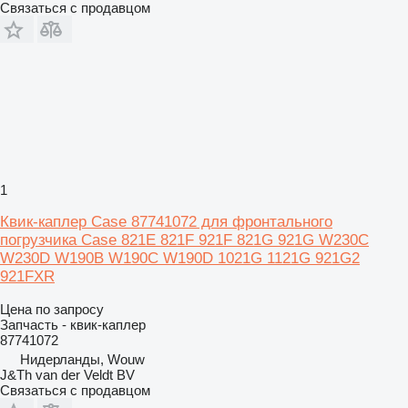
Связаться с продавцом
1
Квик-каплер Case 87741072 для фронтального
погрузчика Case 821E 821F 921F 821G 921G W230C
W230D W190B W190C W190D 1021G 1121G 921G2
921FXR
Цена по запросу
Запчасть - квик-каплер
87741072
Нидерланды, Wouw
J&Th van der Veldt BV
Связаться с продавцом