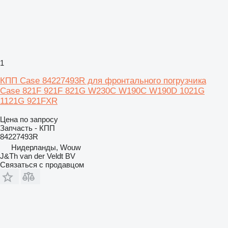
1
КПП Case 84227493R для фронтального погрузчика
Case 821F 921F 821G W230C W190C W190D 1021G
1121G 921FXR
Цена по запросу
Запчасть - КПП
84227493R
Нидерланды, Wouw
J&Th van der Veldt BV
Связаться с продавцом