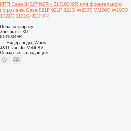
КПП Case 84227493R - 51410049R для фронтального
погрузчика Case 821F 921F 821G W230C W190C W190D
1021G 1121G 921FXR
Цена по запросу
Запчасть - КПП
51410049R
Нидерланды, Wouw
J&Th van der Veldt BV
Связаться с продавцом