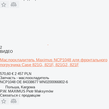
2
ВИДЕО
Маслоохладитель Maximus NCP1048 для фронтального
погрузчика Case 821G, 821F, 821G2, 821F
570,60 €
2 457 PLN
Запчасть - маслоохладитель
NCP1048 OE 84338677 MN0200066802-6
Польша, Kargowa
P.W. MAXIMUS Piotr Maksymów
Связаться с продавцом