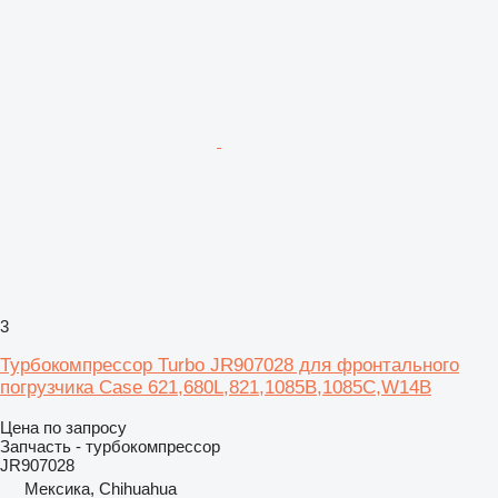
3
Турбокомпрессор Turbo JR907028 для фронтального
погрузчика Case 621,680L,821,1085B,1085C,W14B
Цена по запросу
Запчасть - турбокомпрессор
JR907028
Мексика, Chihuahua