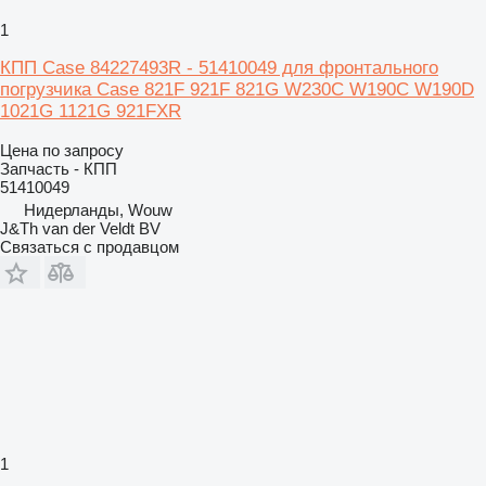
1
КПП Case 84227493R - 51410049 для фронтального
погрузчика Case 821F 921F 821G W230C W190C W190D
1021G 1121G 921FXR
Цена по запросу
Запчасть - КПП
51410049
Нидерланды, Wouw
J&Th van der Veldt BV
Связаться с продавцом
1