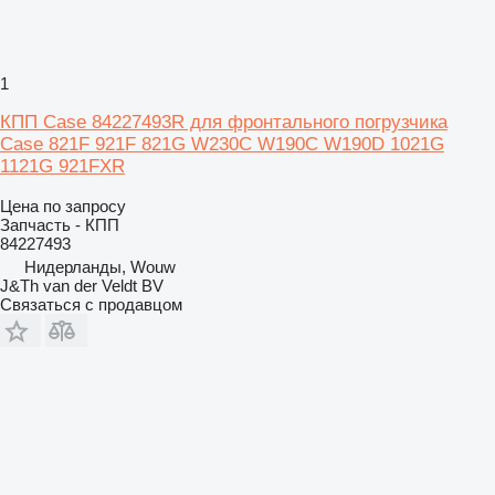
1
КПП Case 84227493R для фронтального погрузчика
Case 821F 921F 821G W230C W190C W190D 1021G
1121G 921FXR
Цена по запросу
Запчасть - КПП
84227493
Нидерланды, Wouw
J&Th van der Veldt BV
Связаться с продавцом