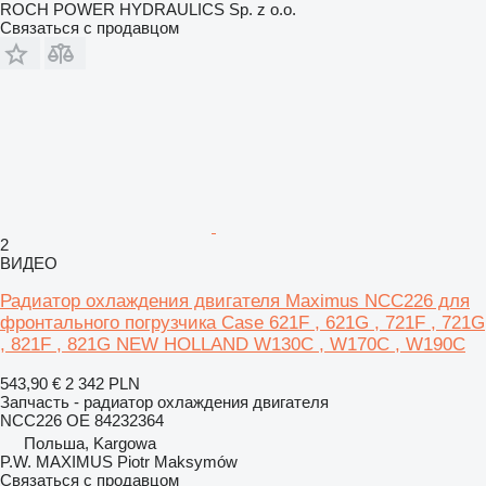
ROCH POWER HYDRAULICS Sp. z o.o.
Связаться с продавцом
2
ВИДЕО
Радиатор охлаждения двигателя Maximus NCC226 для
фронтального погрузчика Case 621F , 621G , 721F , 721G
, 821F , 821G NEW HOLLAND W130C , W170C , W190C
543,90 €
2 342 PLN
Запчасть - радиатор охлаждения двигателя
NCC226 OE 84232364
Польша, Kargowa
P.W. MAXIMUS Piotr Maksymów
Связаться с продавцом