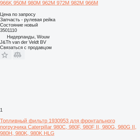
966K 950M 980M 962M 972M 982M 966M
Цена по запросу
Запчасть - рулевая рейка
Состояние
новый
3501110
Нидерланды, Wouw
J&Th van der Veldt BV
Связаться с продавцом
1
Топливный фильтр 1930953 для фронтального
погрузчика Caterpillar 980C, 980F, 980F II, 980G, 980G II,
980H, 980K, 980K HLG