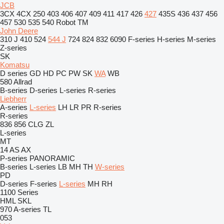
JCB
3CX
4CX
250
403
406
407
409
411
417
426
427
435S
436
437
456
457
530
535
540
Robot
TM
John Deere
310 J
410
524
544 J
724
824
832
6090
F-series
H-series
M-series
Z-series
SK
Komatsu
D series
GD
HD
PC
PW
SK
WA
WB
580
Allrad
B-series
D-series
L-series
R-series
Liebherr
A-series
L-series
LH
LR
PR
R-series
R-series
836
856
CLG
ZL
L-series
MT
14
AS
AX
P-series
PANORAMIC
B-series
L-series
LB
MH
TH
W-series
PD
D-series
F-series
L-series
MH
RH
1100 Series
HML
SKL
970
A-series
TL
053