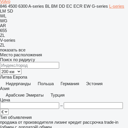
Volvo
846
4500
6300
A-series
BL
BM
DD
EC
ECR
EW
G-series
L-series
LM
SD
WL
WG
AR
655
ZL
V-series
ZL
показать все
Место расположения
Поиск по радиусу
Литва
Европа
Нидерланды
Польша
Германия
Эстония
Азия
Арабские Эмираты
Турция
Цена
–
Тип объявления
продажа
от производителя
лизинг
кредит
рассрочка
trade-in
(обмен с доплатой)
обмен