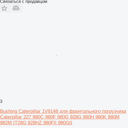
Связаться с продавцом
3
Bushing Caterpillar 1V9148 для фронтального погрузчика
Caterpillar 227 980C 980F 980G 928G 980H 980K 980M
982M IT28G 928HZ 980FII 980GII