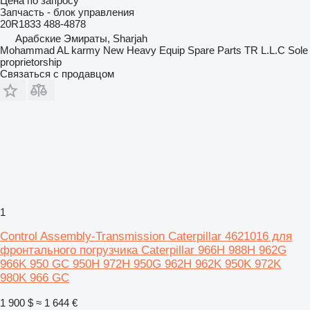
Цена по запросу
Запчасть - блок управления
20R1833 488-4878
Арабские Эмираты, Sharjah
Mohammad AL karmy New Heavy Equip Spare Parts TR L.L.C Sole
proprietorship
Связаться с продавцом
1
Control Assembly-Transmission Caterpillar 4621016 для
фронтального погрузчика Caterpillar 966H 988H 962G
966K 950 GC 950H 972H 950G 962H 962K 950K 972K
980K 966 GC
1 900 $
≈ 1 644 €