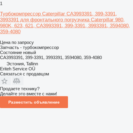
1
Турбокомпрессор Caterpillar CA3993391, 399-3391,
3993391 для фронтального погрузчика Caterpillar 980,
980K, 623, 621, CA3993391, 399-3391, 3993391, 3594080,
359-4080
Цена по запросу
Запчасть - турбокомпрессор
Состояние
новый
CA3993391, 399-3391, 3993391, 3594080, 359-4080
Эстония, Tallinn
Eriteh Service OÜ
Связаться с продавцом
Продаете технику?
Делайте это вместе с нами!
Разместить объявление