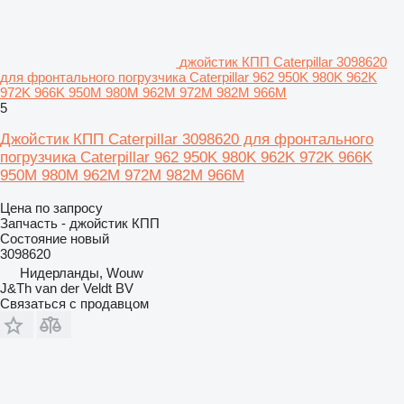
джойстик КПП Caterpillar 3098620
для фронтального погрузчика Caterpillar 962 950K 980K 962K
972K 966K 950M 980M 962M 972M 982M 966M
5
Джойстик КПП Caterpillar 3098620 для фронтального
погрузчика Caterpillar 962 950K 980K 962K 972K 966K
950M 980M 962M 972M 982M 966M
Цена по запросу
Запчасть - джойстик КПП
Состояние
новый
3098620
Нидерланды, Wouw
J&Th van der Veldt BV
Связаться с продавцом