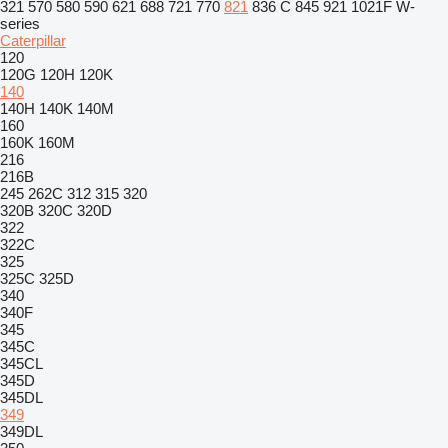
321
570
580
590
621
688
721
770
821
836 C
845
921
1021F
W-
series
Caterpillar
120
120G
120H
120K
140
140H
140K
140M
160
160K
160M
216
216B
245
262C
312
315
320
320B
320C
320D
322
322C
325
325C
325D
340
340F
345
345C
345CL
345D
345DL
349
349DL