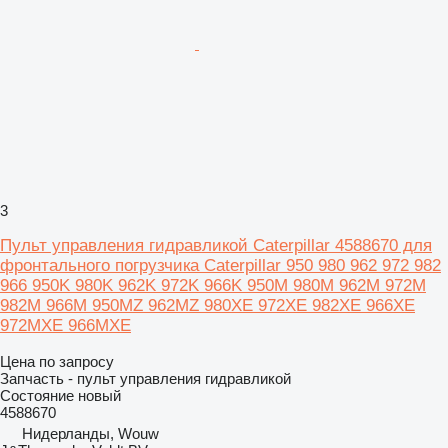
3
Пульт управления гидравликой Caterpillar 4588670 для
фронтального погрузчика Caterpillar 950 980 962 972 982
966 950K 980K 962K 972K 966K 950M 980M 962M 972M
982M 966M 950MZ 962MZ 980XE 972XE 982XE 966XE
972MXE 966MXE
Цена по запросу
Запчасть - пульт управления гидравликой
Состояние
новый
4588670
Нидерланды, Wouw