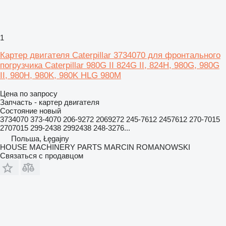
1
Картер двигателя Caterpillar 3734070 для фронтального
погрузчика Caterpillar 980G II 824G II, 824H, 980G, 980G
II, 980H, 980K, 980K HLG 980M
Цена по запросу
Запчасть - картер двигателя
Состояние
новый
3734070 373-4070 206-9272 2069272 245-7612 2457612 270-7015
2707015 299-2438 2992438 248-3276...
Польша, Łęgajny
HOUSE MACHINERY PARTS MARCIN ROMANOWSKI
Связаться с продавцом