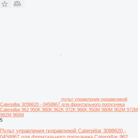
пульт управления гидравликой
Caterpillar 3098620 - 0458867 для фронтального погрузчика
Caterpillar 962 950K 980K 962K 972K 966K 950M 980M 962M 972M
982M 966M
5
Пульт управления гидравликой Caterpillar 3098620 -
0458867 для фронтального погрузчика Caterpillar 962