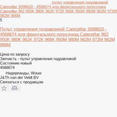
пульт управления гидравликой
Caterpillar 3098620 - 4588674 для фронтального погрузчика
Caterpillar 962 950K 980K 962K 972K 966K 950M 980M 962M 972M
982M 966M
5
Пульт управления гидравликой Caterpillar 3098620 -
4588674 для фронтального погрузчика Caterpillar 962
950K 980K 962K 972K 966K 950M 980M 962M 972M 982M
966M
Цена по запросу
Запчасть - пульт управления гидравликой
Состояние
новый
4588674
Нидерланды, Wouw
J&Th van der Veldt BV
Связаться с продавцом