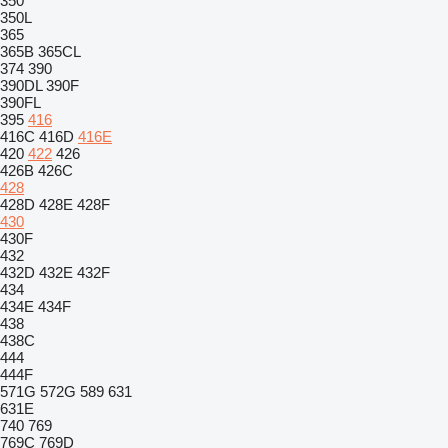
350
350L
365
365B
365CL
374
390
390DL
390F
390FL
395
416
416C
416D
416E
420
422
426
426B
426C
428
428D
428E
428F
430
430F
432
432D
432E
432F
434
434E
434F
438
438C
444
444F
571G
572G
589
631
631E
740
769
769C
769D