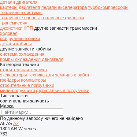
детали двигателя
картеры двигателя
педали акселератора
турбокомпрессоры
топливные системы
топливные насосы
топливные фильтры
трансмиссия
джойстики КПП
другие запчасти трансмиссии
ходовая
оси
рулевые рейки
детали кабины
другие запчасти кабины
система охлаждения
помпы охлаждения двигателя
Категория техники
строительная техника
экскаваторы
техника для земляных работ
грейдеры
компакторы
строительные погрузчики
мини-погрузчики
фронтальные погрузчики
Тип запчасти
оригинальная запчасть
Марка
По данному запросу ничего не найдено
AL
AS
AZ
1304
AR
W series
763