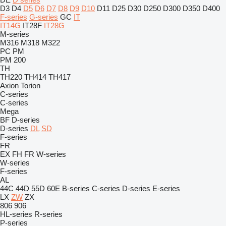
D3
D4
D5
D6
D7
D8
D9
D10
D11
D25
D30
D250
D300
D350
D400
F-series
G-series
GC
IT
IT14G
IT28F
IT28G
M-series
M316
M318
M322
PC
PM
PM 200
TH
TH220
TH414
TH417
Axion
Torion
C-series
C-series
Mega
BF
D-series
D-series
DL
SD
F-series
FR
EX
FH
FR
W-series
W-series
F-series
AL
44C
44D
55D
60E
B-series
C-series
D-series
E-series
LX
ZW
ZX
806
906
HL-series
R-series
P-series