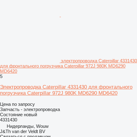
электропроводка Caterpillar 4331430
для фронтального погрузчика Caterpillar 972J 980K MD6290
MD6420
5
Электропроводка Caterpillar 4331430 для фронтального
погрузчика Caterpillar 972J 980K MD6290 MD6420
Цена по запросу
Запчасть - электропроводка
Состояние
новый
4331430
Нидерланды, Wouw
J&Th van der Veldt BV
Связаться с продавцом