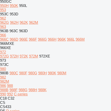
950GC
950H
950K
950L
953
953C
953D
962
962G
962H
962K
962M
963
963B
963C
963D
966
966C
966D
966E
966F
966G
966H
966K
966L
966M
966MXE
966XE
972
972G
972H
972K
972M
972XE
973
973C
980
980B
980C
980F
980G
980H
980K
980M
982
982M
986
988
988B
988F
988G
988H
988K
990
992
C-series
C18
C32
CS
CS433
DE
D series