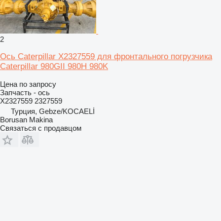
2
Ось Caterpillar X2327559 для фронтального погрузчика
Caterpillar 980GII 980H 980K
Цена по запросу
Запчасть - ось
X2327559 2327559
Турция, Gebze/KOCAELİ
Borusan Makina
Связаться с продавцом