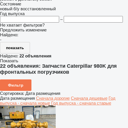
Состояние
новый
б/у
восстановленный
Год выпуска
–
Не хватает фильтров?
Предложить изменение
Найдено:
-
показать
Найдено:
22 объявления
Показать
22 объявления:
Запчасти Caterpillar 980K для
фронтальных погрузчиков
Фильтр
Сортировка
:
Дата размещения
Дата размещения
Сначала дорогие
Сначала дешевые
Год
выпуска - сначала новые
Год выпуска - сначала старые