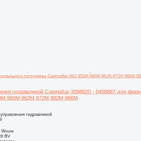
онтального погрузчика Caterpillar 962 950K 980K 962K 972K 966
ния гидравликой Caterpillar 3098620 - 0458867 для фронт
0M 980M 962M 972M 982M 966M
т управления гидравликой
й
, Wouw
dt BV
одавцом