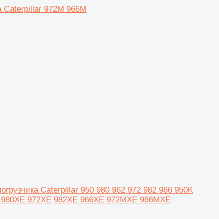
 Caterpillar 972M 966M
грузчика Caterpillar 950 980 962 972 982 966 950K
Z 980XE 972XE 982XE 966XE 972MXE 966MXE