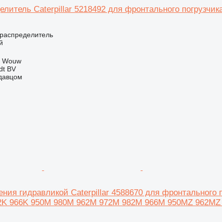
литель Caterpillar 5218492 для фронтального погрузчика
ораспределитель
й
, Wouw
dt BV
одавцом
ния гидравликой Caterpillar 4588670 для фронтального по
2K 966K 950M 980M 962M 972M 982M 966M 950MZ 962M