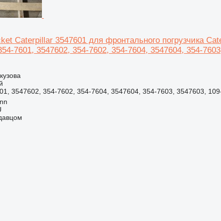
cket Caterpillar 3547601 для фронтального погрузчика Cat
354-7601, 3547602, 354-7602, 354-7604, 3547604, 354-7603
 кузова
й
01, 3547602, 354-7602, 354-7604, 3547604, 354-7603, 3547603, 109
inn
Ü
одавцом