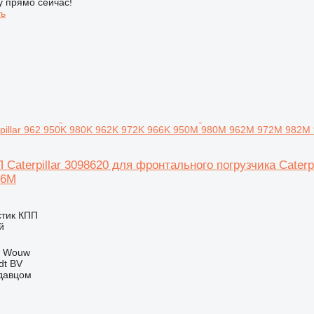
у прямо сейчас!
ть
rpillar 962 950K 980K 962K 972K 966K 950M 980M 962M 972M 982M
Caterpillar 3098620 для фронтального погрузчика Cater
66M
стик КПП
й
, Wouw
dt BV
одавцом