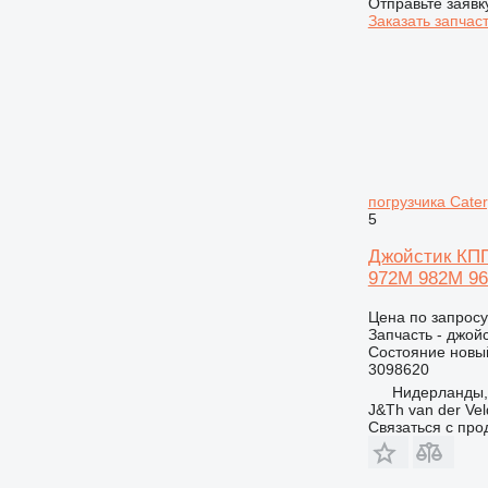
Отправьте заявк
Заказать запчас
погрузчика Cate
5
Джойстик КПП 
972M 982M 9
Цена по запросу
Запчасть - джой
Состояние
новы
3098620
Нидерланды
J&Th van der Vel
Связаться с пр