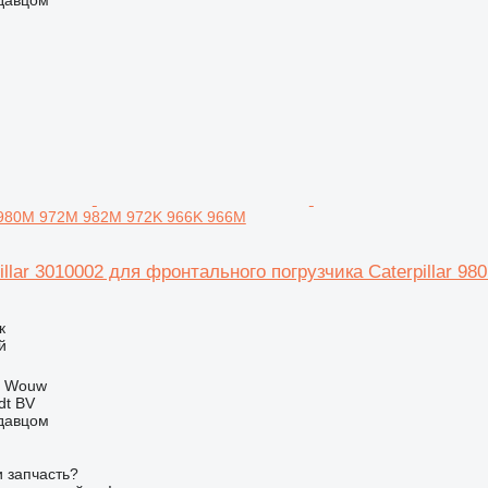
K 980M 972M 982M 972K 966K 966M
illar 3010002 для фронтального погрузчика Caterpillar 
к
й
, Wouw
dt BV
одавцом
 запчасть?