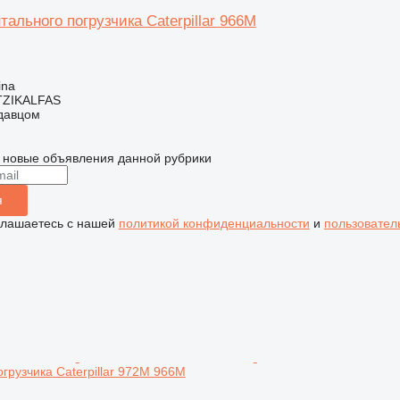
ального погрузчика Caterpillar 966M
ina
ZIKALFAS
одавцом
 новые объявления данной рубрики
я
глашаетесь с нашей
политикой конфиденциальности
и
пользовател
грузчика Caterpillar 972M 966M