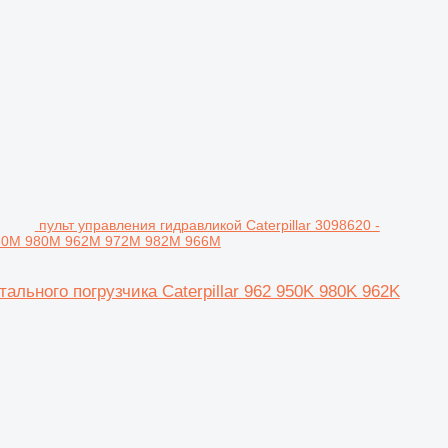
пульт управления гидравликой Caterpillar 3098620 -
K 950M 980M 962M 972M 982M 966M
ального погрузчика Caterpillar 962 950K 980K 962K