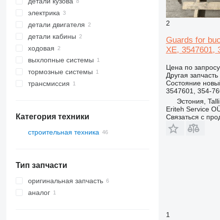
детали кузова
гидрораспределители
электрика
пульты управления гидравликой
квик-каплеры
2
детали двигателя
гидромоторы
ящики АКБ
блоки управления
детали кабины
гидронасосы
другие запчасти кузова
датчики
педали акселератора
Guards for bu
ходовая
фильтры гидравлические
панели приборов
поршни
кондиционеры и запчасти
XE, 3547601, 
выхлопные системы
другие запчасти гидравлики
облицовка
оси
кондиционеры
Цена по запросу
тормозные системы
рулевые рейки
баки AdBlue
Другая запчасть
Состояние
новы
трансмиссия
другие запчасти тормозной
системы
3547601, 354-76
джойстики КПП
Эстония, Tall
Eriteh Service O
Категория техники
Связаться с пр
строительная техника
экскаваторы
техника для земляных работ
Тип запчасти
строительные погрузчики
бульдозеры
грейдеры
фронтальные погрузчики
оригинальная запчасть
компакторы
аналог
1