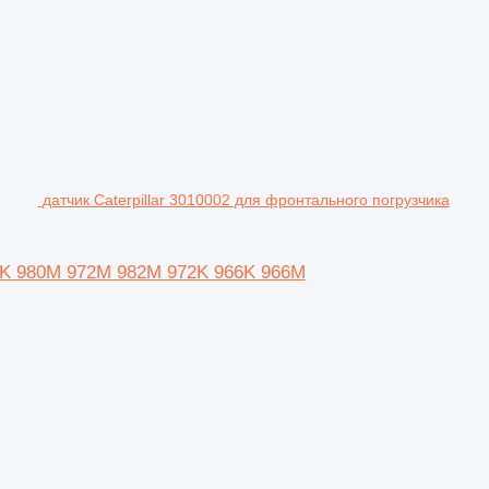
датчик Caterpillar 3010002 для фронтального погрузчика
980K 980M 972M 982M 972K 966K 966M