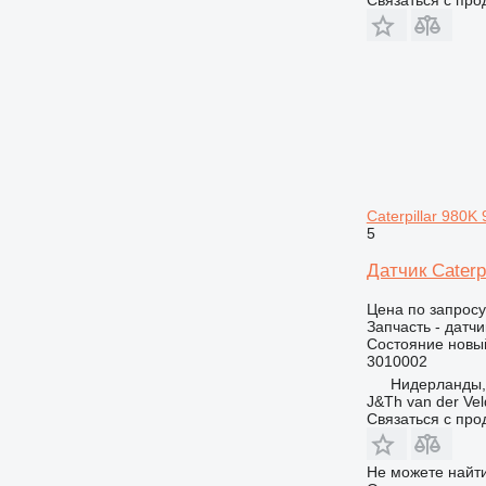
D series
F-series
D3
G-series
D4
GC
D5
IT
D6
M-series
D7
IT14G
PC
D8
IT28F
M316
PM
D9
IT28G
M318
Caterpillar 980
TH
D10
M322
PM 200
5
D11
TH220
Датчик Caterp
D25
TH414
Цена по запросу
D30
TH417
Запчасть - датчи
D250
Состояние
новы
3010002
D300
Нидерланды
D350
J&Th van der Vel
D400
Связаться с пр
Не можете найти