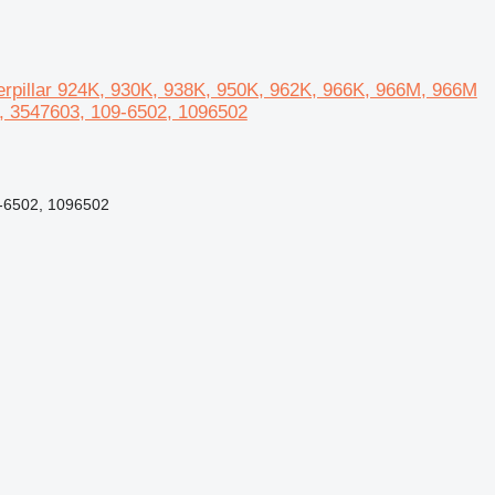
erpillar 924K, 930K, 938K, 950K, 962K, 966K, 966M, 966M
, 3547603, 109-6502, 1096502
-6502, 1096502