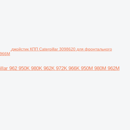
джойстик КПП Caterpillar 3098620 для фронтального
 966M
pillar 962 950K 980K 962K 972K 966K 950M 980M 962M