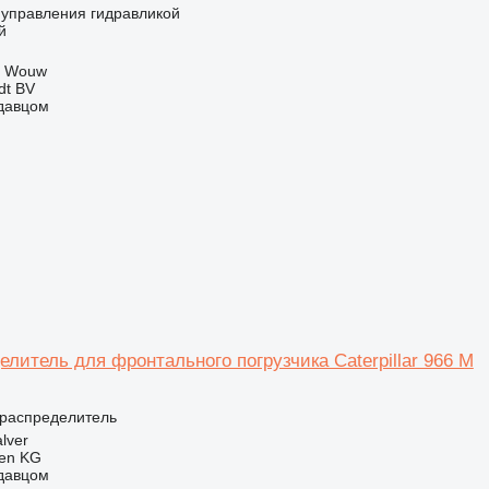
т управления гидравликой
й
, Wouw
dt BV
одавцом
литель для фронтального погрузчика Caterpillar 966 M
ораспределитель
lver
gen KG
одавцом