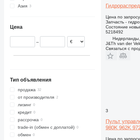
Гидрораспреде
Азия
Нидерланды
365
456
G-series
350L
345DL
Эстония
Турция
374
457
L-series
365B
Цена по запросу
Польша
Арабские Эмираты
390
530
LM
365CL
Запчасть - гидр
Состояние
новы
Цена
Германия
395
535
SD
390DL
5218492
Испания
416
540
390F
Нидерланды
–
J&Th van der Vel
Греция
420
Robot
416C
390FL
Связаться с пр
422
TM
416D
426
416E
428
426B
430
426C
428D
Тип объявления
432
428E
430F
434
428F
432D
продажа
438
432E
434E
от производителя
444
432F
434F
438C
лизинг
3
571G
444F
кредит
572G
рассрочка
Пульт управле
589
980K 962K 97
trade-in (обмен с доплатой)
631
обмен
Цена по запросу