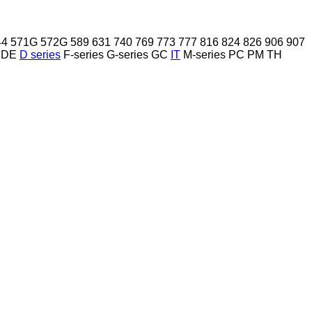
44
571G
572G
589
631
740
769
773
777
816
824
826
906
907
DE
D series
F-series
G-series
GC
IT
M-series
PC
PM
TH