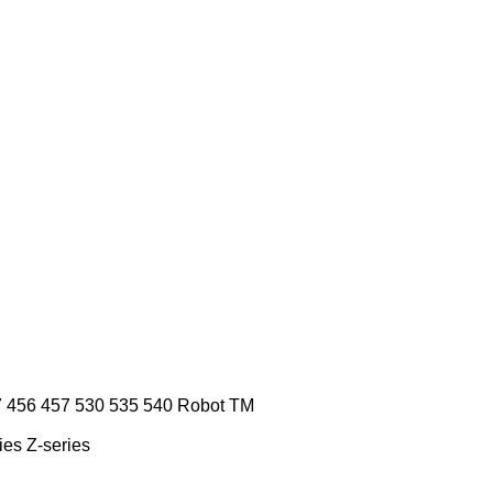
7
456
457
530
535
540
Robot
TM
ies
Z-series