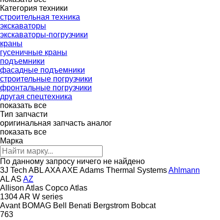
Категория техники
строительная техника
экскаваторы
экскаваторы-погрузчики
краны
гусеничные краны
подъемники
фасадные подъемники
строительные погрузчики
фронтальные погрузчики
другая спецтехника
показать все
Тип запчасти
оригинальная запчасть
аналог
показать все
Марка
По данному запросу ничего не найдено
3J Tech
ABL
AXA
AXE
Adams Thermal Systems
Ahlmann
AL
AS
AZ
Allison
Atlas Copco
Atlas
1304
AR
W series
Avant
BOMAG
Bell
Benati
Bergstrom
Bobcat
763