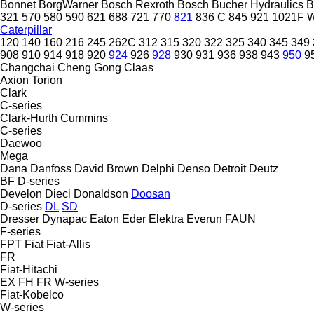
Bonnet
BorgWarner
Bosch Rexroth
Bosch
Bucher Hydraulics
B
321
570
580
590
621
688
721
770
821
836 C
845
921
1021F
W
Caterpillar
120
140
160
216
245
262C
312
315
320
322
325
340
345
349
908
910
914
918
920
924
926
928
930
931
936
938
943
950
9
Changchai
Cheng Gong
Claas
Axion
Torion
Clark
C-series
Clark-Hurth
Cummins
C-series
Daewoo
Mega
Dana
Danfoss
David Brown
Delphi
Denso
Detroit
Deutz
BF
D-series
Develon
Dieci
Donaldson
Doosan
D-series
DL
SD
Dresser
Dynapac
Eaton
Eder
Elektra
Everun
FAUN
F-series
FPT
Fiat
Fiat-Allis
FR
Fiat-Hitachi
EX
FH
FR
W-series
Fiat-Kobelco
W-series