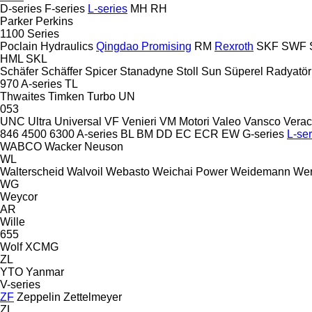
D-series
F-series
L-series
MH
RH
Parker
Perkins
1100 Series
Poclain Hydraulics
Qingdao Promising
RM
Rexroth
SKF
SWF
HML
SKL
Schäfer
Schäffer
Spicer
Stanadyne
Stoll
Sun
Süperel Radyatör
970
A-series
TL
Thwaites
Timken
Turbo
UN
053
UNC
Ultra
Universal
VF Venieri
VM Motori
Valeo
Vansco
Verac
846
4500
6300
A-series
BL
BM
DD
EC
ECR
EW
G-series
L-ser
WABCO
Wacker Neuson
WL
Walterscheid
Walvoil
Webasto
Weichai Power
Weidemann
Wer
WG
Weycor
AR
Wille
655
Wolf
XCMG
ZL
YTO
Yanmar
V-series
ZF
Zeppelin
Zettelmeyer
ZL