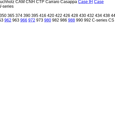
uchholz
CAM
CNH
CTP
Carraro
Casappa
Case IH
Case
-series
350
365
374
390
395
416
420
422
426
428
430
432
434
438
4
53
962
963
966
972
973
980
982
986
988
990
992
C-series
CS