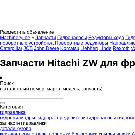
Разместить объявление
Machineryline
»
Запчасти
Гидронасосы
Редукторы хода
Гид
поворотные устройства
Поворотные редукторы
Направляю
Caterpillar
JCB
John Deere
Komatsu
Liebherr
Linde
Rexroth
V
Запчасти Hitachi ZW для ф
Поиск
(каталожный номер, марка, модель, запчасть)
Категория
гидравлика
гидроцилиндры
гидрораспределители
гидронасосы
гидром
запчасти гидравлики
детали кузова
квик-каплеры
стрелы
подножки
брызговики
крылья
ящики 