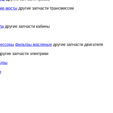
ие мосты
другие запчасти трансмиссии
ла
другие запчасти кабины
рессоры
фильтры масляные
другие запчасти двигателя
другие запчасти электрики
ьтры
я