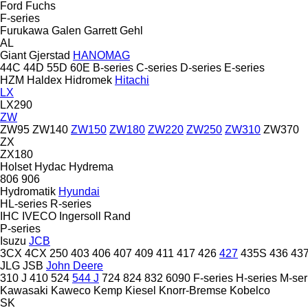
Ford
Fuchs
F-series
Furukawa
Galen
Garrett
Gehl
AL
Giant
Gjerstad
HANOMAG
44C
44D
55D
60E
B-series
C-series
D-series
E-series
HZM
Haldex
Hidromek
Hitachi
LX
LX290
ZW
ZW95
ZW140
ZW150
ZW180
ZW220
ZW250
ZW310
ZW370
ZX
ZX180
Holset
Hydac
Hydrema
806
906
Hydromatik
Hyundai
HL-series
R-series
IHC
IVECO
Ingersoll Rand
P-series
Isuzu
JCB
3CX
4CX
250
403
406
407
409
411
417
426
427
435S
436
43
JLG
JSB
John Deere
310 J
410
524
544 J
724
824
832
6090
F-series
H-series
M-ser
Kawasaki
Kaweco
Kemp
Kiesel
Knorr-Bremse
Kobelco
SK