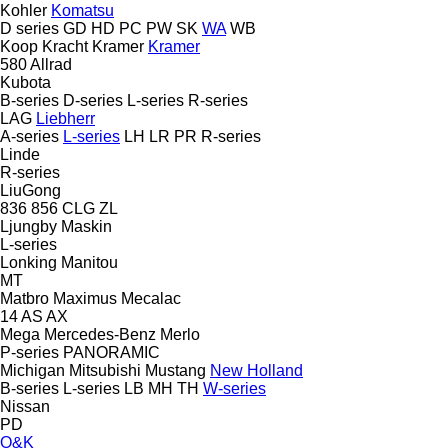
Kohler
Komatsu
D series
GD
HD
PC
PW
SK
WA
WB
Koop
Kracht
Kramer
Kramer
580
Allrad
Kubota
B-series
D-series
L-series
R-series
LAG
Liebherr
A-series
L-series
LH
LR
PR
R-series
Linde
R-series
LiuGong
836
856
CLG
ZL
Ljungby Maskin
L-series
Lonking
Manitou
MT
Matbro
Maximus
Mecalac
14
AS
AX
Mega
Mercedes-Benz
Merlo
P-series
PANORAMIC
Michigan
Mitsubishi
Mustang
New Holland
B-series
L-series
LB
MH
TH
W-series
Nissan
PD
O&K