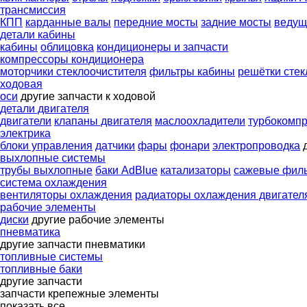
трансмиссия
КПП
карданные валы
передние мосты
задние мосты
ведущ
детали кабины
кабины
облицовка
кондиционеры и запчасти
компрессоры кондиционера
моторчики стеклоочистителя
фильтры кабины
решётки стек
ходовая
оси
другие запчасти к ходовой
детали двигателя
двигатели
клапаны двигателя
маслоохладители
турбокомп
электрика
блоки управления
датчики
фары
фонари
электропроводка
выхлопные системы
трубы выхлопные
баки AdBlue
катализаторы
сажевые фил
система охлаждения
вентиляторы охлаждения
радиаторы охлаждения двигател
рабочие элементы
диски
другие рабочие элементы
пневматика
другие запчасти пневматики
топливные системы
топливные баки
другие запчасти
запчасти
крепежные элементы
показать все