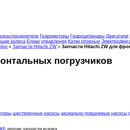
рораспределители
Гидромоторы
Гидроцилиндры
Двигатели
щие колеса
Блоки управления
Катки опорные
Электродвиг
olvo
»
Запчасти Hitachi ZW
»
Запчасти Hitachi ZW для фр
ронтальных погрузчиков
оторы
шестеренные насосы
аксиально поршневые насосы
АКБ
другие запчасти кузова