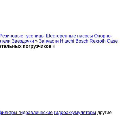
Резиновые гусеницы
Шестеренные насосы
Опорно-
атели
Звездочки
»
Запчасти Hitachi
Bosch Rexroth
Case
онтальных погрузчиков
»
фильтры гидравлические
гидроаккумуляторы
другие