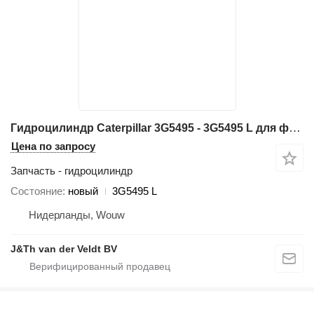
Гидроцилиндр Caterpillar 3G5495 - 3G5495 L для фронтального погрузчика Caterpillar 966D 966E 966F 966FII
Цена по запросу
Запчасть - гидроцилиндр
Состояние
новый
3G5495 L
Нидерланды, Wouw
J&Th van der Veldt BV