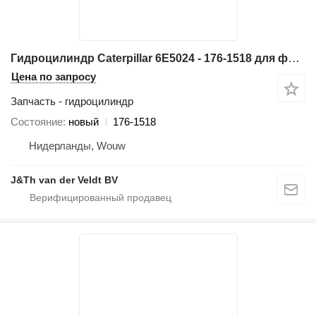
Гидроцилиндр Caterpillar 6E5024 - 176-1518 для фронтального погрузчика Caterpillar AD30 814B 815B 816B 966D 966E 970F 814F 815F 816F 966F 950H 962H R1600 R1600G 814FII 815FII 816FII 966FII
Цена по запросу
Запчасть - гидроцилиндр
Состояние
новый
176-1518
Нидерланды, Wouw
J&Th van der Veldt BV