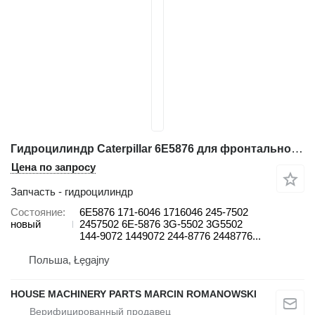
Гидроцилиндр Caterpillar 6E5876 для фронтального погрузчика Caterpillar 966H, 966K 966G, 966G II 966H 970F 966D, 966F, 966F II 966G, 966
Цена по запросу
Запчасть - гидроцилиндр
Состояние
6E5876 171-6046 1716046 245-7502
новый
2457502 6E-5876 3G-5502 3G5502
144-9072 1449072 244-8776 2448776...
Польша, Łęgajny
HOUSE MACHINERY PARTS MARCIN ROMANOWSKI