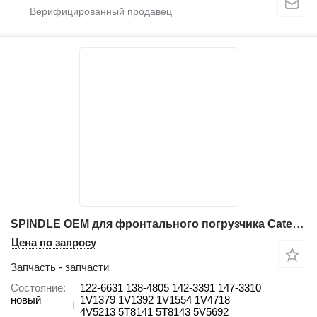
SPINDLE OEM для фронтального погрузчика Caterpillar 140H 966C / 950 / 920 / 930 / 966D / 120G
Цена по запросу
Запчасть - запчасти
Состояние
122-6631 138-4805 142-3391 147-3310
новый
1V1379 1V1392 1V1554 1V4718
4V5213 5T8141 5T8143 5V5692