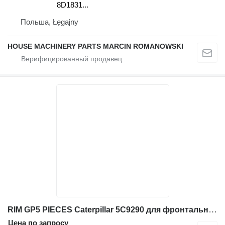
8D1831...
Польша, Łęgajny
HOUSE MACHINERY PARTS MARCIN ROMANOWSKI
RIM GP5 PIECES Caterpillar 5C9290 для фронтального погрузчика Caterpillar 980, 980B 814, 966C 814B, 966D 950F, 950F II, 960F 966F, 966F II
Цена по запросу