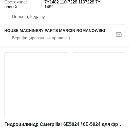
Состояние
7Y1482 110-7228 1107228 7Y-
новый
1482
Польша, Łęgajny
HOUSE MACHINERY PARTS MARCIN ROMANOWSKI
Гидроцилиндр Caterpillar 6E5024 / 6E-5024 для фронтального погрузчика Caterpillar 814B, 814F, 966D, 966E, 966F, 970F, 950H