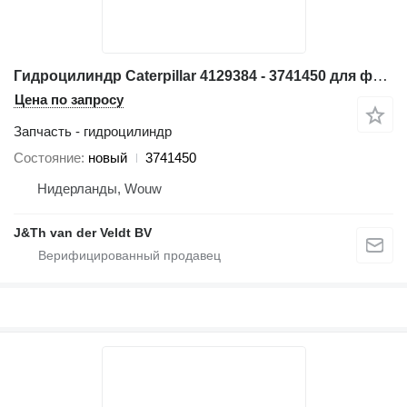
Гидроцилиндр Caterpillar 4129384 - 3741450 для фронтального погрузчика Caterpillar 6030 6040 6060 966D 966E 970F 966F 6040FS 6050FS 6060FS 9090FS 966FII
Цена по запросу
Запчасть - гидроцилиндр
Состояние
новый
3741450
Нидерланды, Wouw
J&Th van der Veldt BV