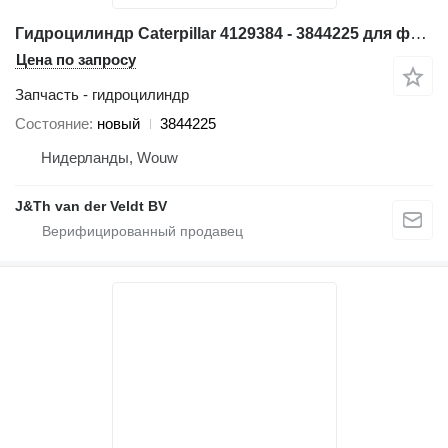
Гидроцилиндр Caterpillar 4129384 - 3844225 для фронтального погрузчика Caterpillar 6030 6040 6060 966D 966E 970F 966F 6040FS 6050FS 6060FS 9090FS 966FII
Цена по запросу
Запчасть - гидроцилиндр
Состояние
новый
3844225
Нидерланды, Wouw
J&Th van der Veldt BV