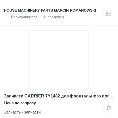
HOUSE MACHINERY PARTS MARCIN ROMANOWSKI
Запчасти CARRIER 7Y1482 для фронтального погрузчика Caterpillar 814B, 815B, 966D, 966F, 966F II, 970F, 980C, 980F, 980F II, D6H
Цена по запросу
Запчасть - запчасти