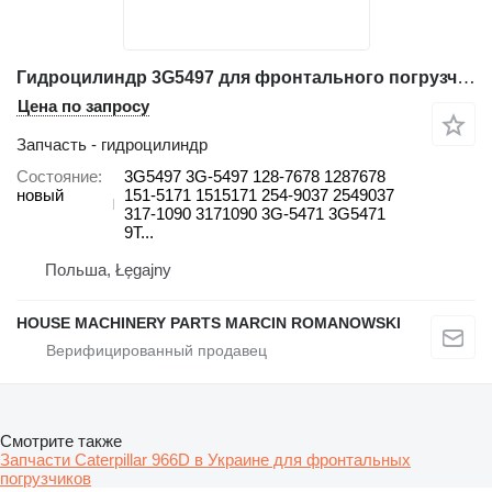
Гидроцилиндр 3G5497 для фронтального погрузчика Caterpillar 938K 966D, 966F, 966F II, 970F 938F, 938G, 938G II 834G, 834H 93
Цена по запросу
Запчасть - гидроцилиндр
Состояние
3G5497 3G-5497 128-7678 1287678
новый
151-5171 1515171 254-9037 2549037
317-1090 3171090 3G-5471 3G5471
9T...
Польша, Łęgajny
HOUSE MACHINERY PARTS MARCIN ROMANOWSKI
Смотрите также
Запчасти Caterpillar 966D в Украине для фронтальных
погрузчиков