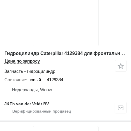
Гидроцилиндр Caterpillar 4129384 для фронтального погрузчика Caterpillar 6030 6040 6060 966D 966E 970F 966F 6040FS 6050FS 6060FS 9090FS 966FII
Цена по запросу
Запчасть - гидроцилиндр
Состояние
новый
4129384
Нидерланды, Wouw
J&Th van der Veldt BV