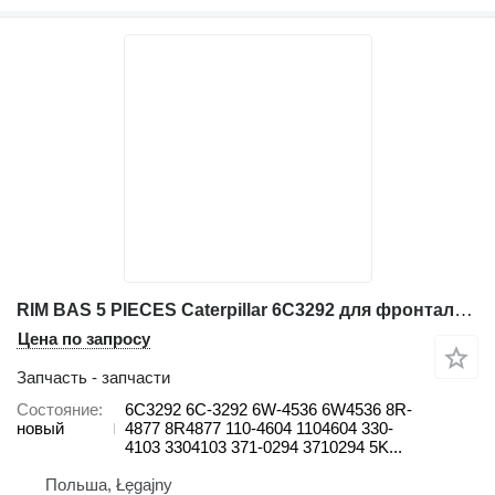
RIM BAS 5 PIECES Caterpillar 6C3292 для фронтального погрузчика Caterpillar 980C, 980F, 980F II 814B, 966D 980G, 980G II 824G, 824G II, 824H
Цена по запросу
Запчасть - запчасти
Состояние
6C3292 6C-3292 6W-4536 6W4536 8R-
новый
4877 8R4877 110-4604 1104604 330-
4103 3304103 371-0294 3710294 5K...
Польша, Łęgajny