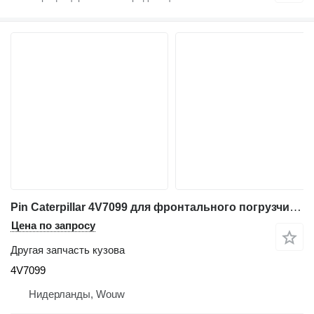
Pin Caterpillar 4V7099 для фронтального погрузчика Caterpillar 972 966 980C 966D 966E 970F 980F 972G 966G 950H 962H 986H 966K 986K 950L 962L 972L 966L 950M 962M 972M 966M 988GC 966XE 966FII 950GII 980GII 972GII 966GII
Цена по запросу
Другая запчасть кузова
4V7099
Нидерланды, Wouw