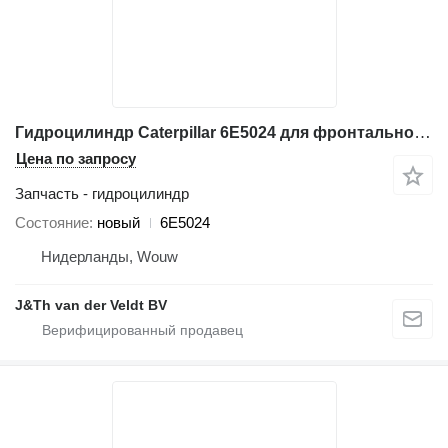
Гидроцилиндр Caterpillar 6E5024 для фронтального погрузчика Caterpillar AD30 814B 815B 816B 966D 966E 970F 814F 815F 816F 966F 950H 962H R1600 R1600G 814FII 815FII 816FII 966FII
Цена по запросу
Запчасть - гидроцилиндр
Состояние
новый
6E5024
Нидерланды, Wouw
J&Th van der Veldt BV