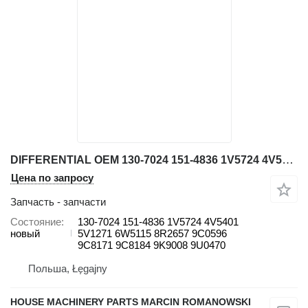
DIFFERENTIAL OEM 130-7024 151-4836 1V5724 4V5401 5V1271 6W5115 8R2657 9C0596 9C8171 9C8184 9K9008 9U0470 для фронтального погрузчика Caterpillar 814F / 950 / 966D / 950B / 950E / 928F / 936 / 950F / 966F
Цена по запросу
Запчасть - запчасти
Состояние
130-7024 151-4836 1V5724 4V5401
новый
5V1271 6W5115 8R2657 9C0596
9C8171 9C8184 9K9008 9U0470
Польша, Łęgajny
HOUSE MACHINERY PARTS MARCIN ROMANOWSKI