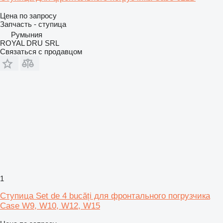
Цена по запросу
Запчасть - ступица
Румыния
ROYAL DRU SRL
Связаться с продавцом
1
Ступица Set de 4 bucăți для фронтального погрузчика
Case W9, W10, W12, W15