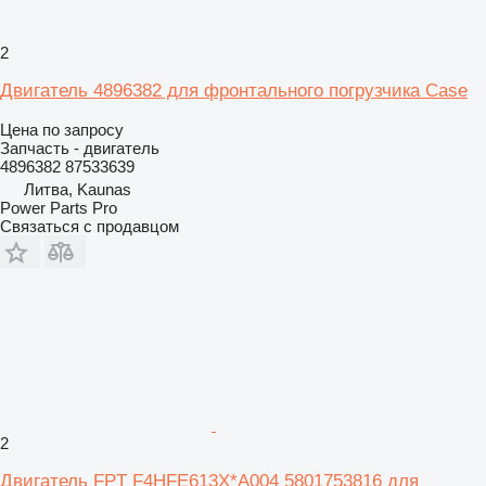
2
Двигатель 4896382 для фронтального погрузчика Case
Цена по запросу
Запчасть - двигатель
4896382 87533639
Литва, Kaunas
Power Parts Pro
Связаться с продавцом
2
Двигатель FPT F4HFE613X*A004 5801753816 для