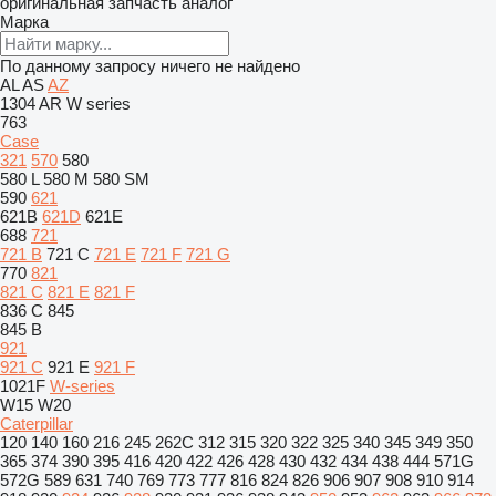
оригинальная запчасть
аналог
Марка
По данному запросу ничего не найдено
AL
AS
AZ
1304
AR
W series
763
Case
321
570
580
580 L
580 M
580 SM
590
621
621B
621D
621E
688
721
721 B
721 C
721 E
721 F
721 G
770
821
821 C
821 E
821 F
836 C
845
845 B
921
921 C
921 E
921 F
1021F
W-series
W15
W20
Caterpillar
120
140
160
216
245
262C
312
315
320
322
325
340
345
349
350
365
374
390
395
416
420
422
426
428
430
432
434
438
444
571G
572G
589
631
740
769
773
777
816
824
826
906
907
908
910
914