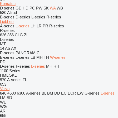
Komatsu
D series
GD
HD
PC
PW
SK
WA
WB
580
Allrad
B-series
D-series
L-series
R-series
Liebherr
A-series
L-series
LH
LR
PR
R-series
R-series
836
856
CLG
ZL
L-series
MT
14
AS
AX
P-series
PANORAMIC
B-series
L-series
LB
MH
TH
W-series
PD
D-series
F-series
L-series
MH
RH
1100 Series
HML
SKL
970
A-series
TL
053
Volvo
846
4500
6300
A-series
BL
BM
DD
EC
ECR
EW
G-series
L-series
LM
SD
WL
WG
AR
655