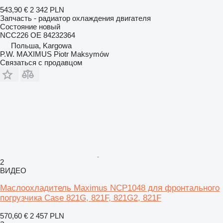
543,90 €
2 342 PLN
Запчасть - радиатор охлаждения двигателя
Состояние
новый
NCC226 OE 84232364
Польша, Kargowa
P.W. MAXIMUS Piotr Maksymów
Связаться с продавцом
2
ВИДЕО
Маслоохладитель Maximus NCP1048 для фронтального
погрузчика Case 821G, 821F, 821G2, 821F
570,60 €
2 457 PLN