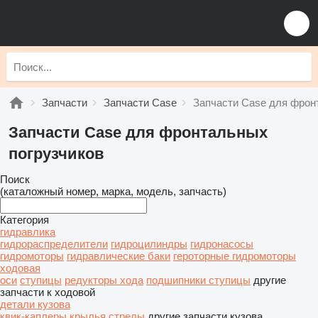
Запчасти
Запчасти Case
Запчасти Case для фрон
Запчасти Case для фронтальных
погрузчиков
Поиск
(каталожный номер, марка, модель, запчасть)
Категория
гидравлика
гидрораспределители
гидроцилиндры
гидронасосы
гидромоторы
гидравлические баки
героторные гидромоторы
ходовая
оси
ступицы
редукторы хода
подшипники ступицы
другие
запчасти к ходовой
детали кузова
квик-каплеры
крылья
стрелы
другие запчасти кузова