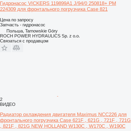
Гидронасос VICKERS 119899A1 J/94/0 250818+ PM
224309 для фронтального погрузчика Case 821
Цена по запросу
Запчасть - гидронасос
Польша, Tarnowskie Góry
ROCH POWER HYDRAULICS Sp. z o.o.
Связаться с продавцом
2
ВИДЕО
Радиатор охлаждения двигателя Maximus NCC226 для
фронтального погрузчика Case 621F , 621G , 721F , 721G
, 821F , 821G NEW HOLLAND W130C , W170C , W190C