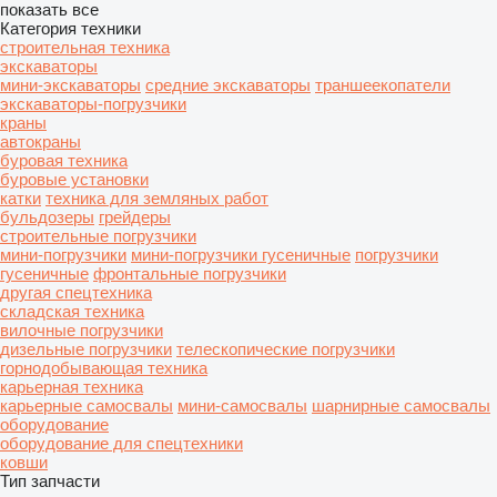
показать все
Категория техники
строительная техника
экскаваторы
мини-экскаваторы
средние экскаваторы
траншеекопатели
экскаваторы-погрузчики
краны
автокраны
буровая техника
буровые установки
катки
техника для земляных работ
бульдозеры
грейдеры
строительные погрузчики
мини-погрузчики
мини-погрузчики гусеничные
погрузчики
гусеничные
фронтальные погрузчики
другая спецтехника
складская техника
вилочные погрузчики
дизельные погрузчики
телескопические погрузчики
горнодобывающая техника
карьерная техника
карьерные самосвалы
мини-самосвалы
шарнирные самосвалы
оборудование
оборудование для спецтехники
ковши
Тип запчасти