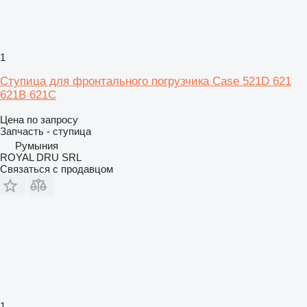
1
Ступица для фронтального погрузчика Case 521D 621
621B 621C
Цена по запросу
Запчасть - ступица
Румыния
ROYAL DRU SRL
Связаться с продавцом
1