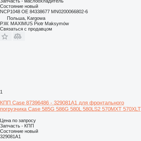
Запчасть - маслоохладитель
Состояние
новый
NCP1048 OE 84338677 MN0200066802-6
Польша, Kargowa
P.W. MAXIMUS Piotr Maksymów
Связаться с продавцом
1
КПП Case 87396486 - 329081A1 для фронтального
погрузчика Case 585G 586G 580L 580LS2 570MXT 570XLT
Цена по запросу
Запчасть - КПП
Состояние
новый
329081A1