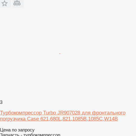
3
Турбокомпрессор Turbo JR907028 для фронтального
погрузчика Case 621,680L,821,1085B,1085C,W14B
Цена по запросу
Запчасть - турбокомпрессор