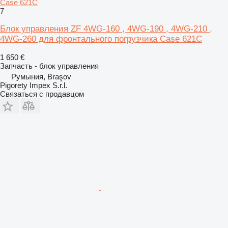
Case 621C
7
Блок управления ZF 4WG-160 , 4WG-190 , 4WG-210 ,
4WG-260 для фронтального погрузчика Case 621C
1 650 €
Запчасть - блок управления
Румыния, Braşov
Pigorety Impex S.r.l.
Связаться с продавцом