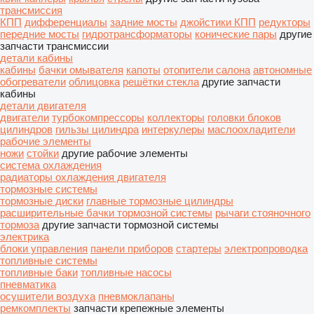
трансмиссия
КПП
дифференциалы
задние мосты
джойстики КПП
редукторы
передние мосты
гидротрансформаторы
конические пары
другие
запчасти трансмиссии
детали кабины
кабины
бачки омывателя
капоты
отопители салона
автономные
обогреватели
облицовка
решётки стекла
другие запчасти
кабины
детали двигателя
двигатели
турбокомпрессоры
коллекторы
головки блоков
цилиндров
гильзы цилиндра
интеркулеры
маслоохладители
рабочие элементы
ножи
стойки
другие рабочие элементы
система охлаждения
радиаторы охлаждения двигателя
тормозные системы
тормозные диски
главные тормозные цилиндры
расширительные бачки тормозной системы
рычаги стояночного
тормоза
другие запчасти тормозной системы
электрика
блоки управления
панели приборов
стартеры
электропроводка
топливные системы
топливные баки
топливные насосы
пневматика
осушители воздуха
пневмоклапаны
ремкомплекты
запчасти
крепежные элементы