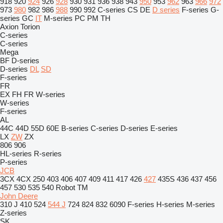
918
920
924
926
928
930
931
936
938
943
950
953
962
963
966
972
973
980
982
986
988
990
992
C-series
CS
DE
D series
F-series
G-
series
GC
IT
M-series
PC
PM
TH
Axion
Torion
C-series
C-series
Mega
BF
D-series
D-series
DL
SD
F-series
FR
EX
FH
FR
W-series
W-series
F-series
AL
44C
44D
55D
60E
B-series
C-series
D-series
E-series
LX
ZW
ZX
806
906
HL-series
R-series
P-series
JCB
3CX
4CX
250
403
406
407
409
411
417
426
427
435S
436
437
456
457
530
535
540
Robot
TM
John Deere
310 J
410
524
544 J
724
824
832
6090
F-series
H-series
M-series
Z-series
SK