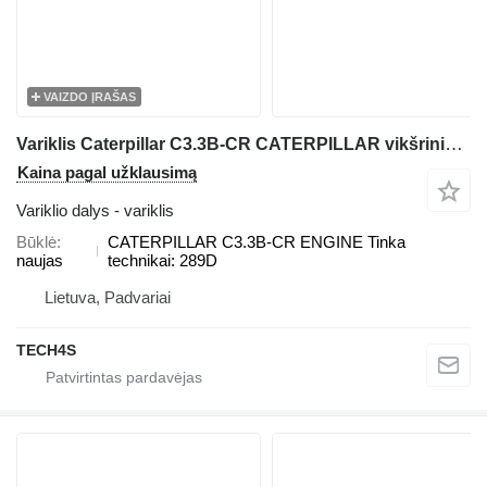
VAIZDO ĮRAŠAS
Variklis Caterpillar C3.3B-CR CATERPILLAR vikšrinio minikrautuvo Caterpillar 289D
Kaina pagal užklausimą
Variklio dalys - variklis
Būklė
CATERPILLAR C3.3B-CR ENGINE Tinka
naujas
technikai: 289D
Lietuva, Padvariai
TECH4S