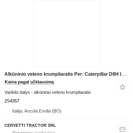
Alkūninio veleno krumpliaratis Per: Caterpillar D8H Ingranaggio, M 2S4357 buldozerio Caterpillar D8H
Kaina pagal užklausimą
Variklio dalys - alkūninio veleno krumpliaratis
2S4357
Italija, Anzola Emilia (BO)
CERVETTI TRACTOR SRL