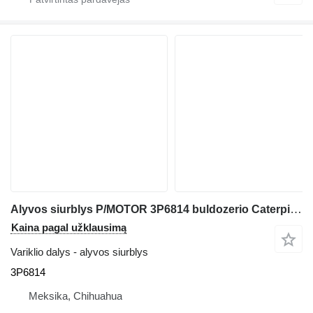
Alyvos siurblys P/MOTOR 3P6814 buldozerio Caterpillar D6D
Kaina pagal užklausimą
Variklio dalys - alyvos siurblys
3P6814
Meksika, Chihuahua