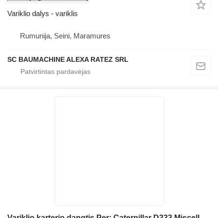
Variklio dalys - variklis
Rumunija, Seini, Maramures
SC BAUMACHINE ALEXA RATEZ SRL
Variklio karterio dangtis Per: Caterpillar D333 Miscellanea C 8M2931 buldozerio Caterpillar D6B