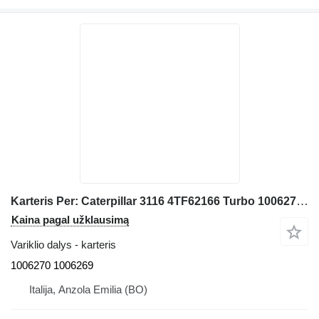
Karteris Per: Caterpillar 3116 4TF62166 Turbo 1006270 1006269 frontalinio krautuvo Caterpillar 928G IT28G
Kaina pagal užklausimą
Variklio dalys - karteris
1006270 1006269
Italija, Anzola Emilia (BO)