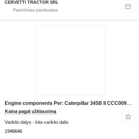
CERVETTI TRACTOR SRL
Engine components Per: Caterpillar 345B II CCC00940 M 1946646 ekskavatoriaus Caterpillar 345B II
Kaina pagal užklausimą
Variklio dalys - kita variklio dalis
1946646