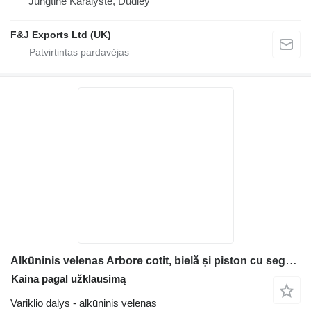
Jungtinė Karalystė, Dudley
F&J Exports Ltd (UK)
Alkūninis velenas Arbore cotit, bielă și piston cu segmenti pentru motor statybinės technikos Deutz D2009L04
Kaina pagal užklausimą
Variklio dalys - alkūninis velenas