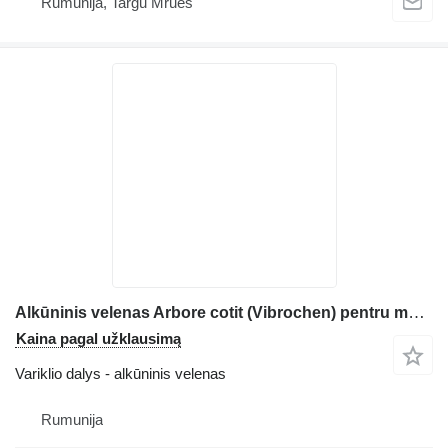
Rumunija, Targu Mrues
Alkūninis velenas Arbore cotit (Vibrochen) pentru motor statybinės technikos Deutz D914L6
Kaina pagal užklausimą
Variklio dalys - alkūninis velenas
Rumunija