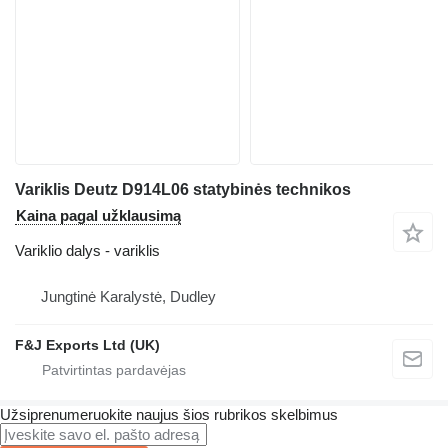
Variklis Deutz D914L06 statybinės technikos
Kaina pagal užklausimą
Variklio dalys - variklis
Jungtinė Karalystė, Dudley
F&J Exports Ltd (UK)
Užsiprenumeruokite naujus šios rubrikos skelbimus