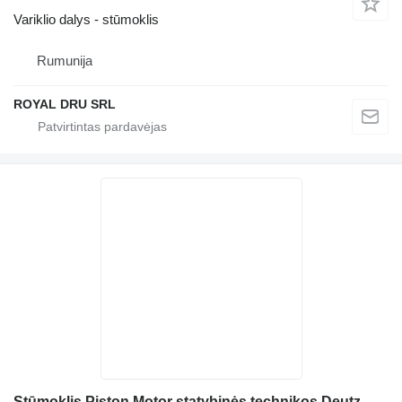
Variklio dalys - stūmoklis
Rumunija
ROYAL DRU SRL
Stūmoklis Piston Motor statybinės technikos Deutz D914L05 cu Segmenți