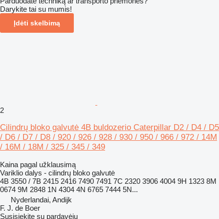
Parduodate techniką ar transporto priemones?
Darykite tai su mumis!
Įdėti skelbimą
2
Cilindrų bloko galvutė 4B buldozerio Caterpillar D2 / D4 / D5
/ D6 / D7 / D8 / 920 / 926 / 928 / 930 / 950 / 966 / 972 / 14M
/ 16M / 18M / 325 / 345 / 349
Kaina pagal užklausimą
Variklio dalys - cilindrų bloko galvutė
4B 3550 / 7B 2415 2416 7490 7491 7C 2320 3906 4004 9H 1323 8M
0674 9M 2848 1N 4304 4N 6765 7444 5N...
Nyderlandai, Andijk
F. J. de Boer
Susisiekite su pardavėju