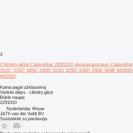
3
Cilindro gilzė Caterpillar 2291010 ekskavatoriaus Caterpillar
312C 314C 345C 330D 324D 325D 336D 336E 349E M330D
M325D
Kaina pagal užklausimą
Variklio dalys - cilindro gilzė
Būklė
naujas
2291010
Nyderlandai, Wouw
J&Th van der Veldt BV
Susisiekite su pardavėju