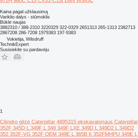
972H 980C C13 CX31-C13I D8N W345C
Kaina pagal užklausimą
Variklio dalys - stūmoklis
Būklė
naujas
3882310 / 388-2310 3220329 322-0329 2651313 265-1313 2382713
2867208 286-7208 1979383 197-9383
Vokietija, Wilsdruff
TechnikExpert
Susisiekite su pardavėju
1
Cilindro gilzė Caterpillar 4695315 ekskavatoriaus Caterpillar
352F 345D L 349F L 349 349F LXE 349D L 349D2 L 349D2
352 352F-VG 352F OEM 349E L 365B II 352FMHPU 349E L