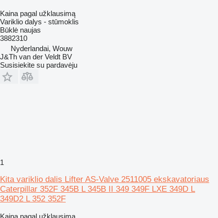
Kaina pagal užklausimą
Variklio dalys - stūmoklis
Būklė
naujas
3882310
Nyderlandai, Wouw
J&Th van der Veldt BV
Susisiekite su pardavėju
1
Kita variklio dalis Lifter AS-Valve 2511005 ekskavatoriaus
Caterpillar 352F 345B L 345B II 349 349F LXE 349D L
349D2 L 352 352F
Kaina pagal užklausimą