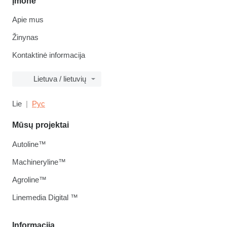
Įmonė
Apie mus
Žinynas
Kontaktinė informacija
Lietuva / lietuvių
Lie
Рус
Mūsų projektai
Autoline™
Machineryline™
Agroline™
Linemedia Digital ™
Informacija