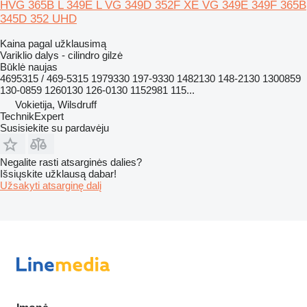
HVG 365B L 349E L VG 349D 352F XE VG 349E 349F 365B
345D 352 UHD
Kaina pagal užklausimą
Variklio dalys - cilindro gilzė
Būklė
naujas
4695315 / 469-5315 1979330 197-9330 1482130 148-2130 1300859
130-0859 1260130 126-0130 1152981 115...
Vokietija, Wilsdruff
TechnikExpert
Susisiekite su pardavėju
Negalite rasti atsarginės dalies?
Išsiųskite užklausą dabar!
Užsakyti atsarginę dalį