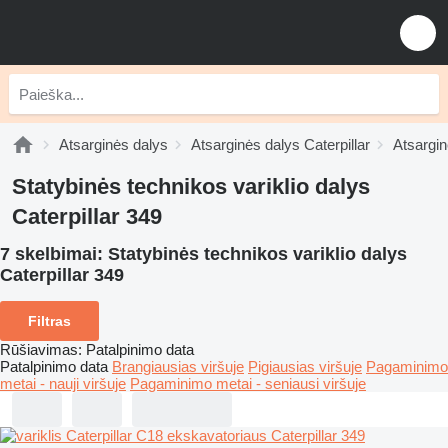
Atsarginės dalys
Atsarginės dalys Caterpillar
Atsargin
Statybinės technikos variklio dalys
Caterpillar 349
7 skelbimai:
Statybinės technikos variklio dalys
Caterpillar 349
Filtras
Rūšiavimas
:
Patalpinimo data
Patalpinimo data
Brangiausias viršuje
Pigiausias viršuje
Pagaminimo
metai - nauji viršuje
Pagaminimo metai - seniausi viršuje