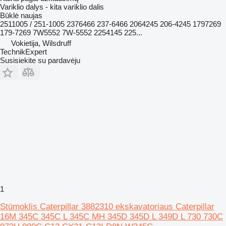
Variklio dalys - kita variklio dalis
Būklė
naujas
2511005 / 251-1005 2376466 237-6466 2064245 206-4245 1797269
179-7269 7W5552 7W-5552 2254145 225...
Vokietija, Wilsdruff
TechnikExpert
Susisiekite su pardavėju
1
Stūmoklis Caterpillar 3882310 ekskavatoriaus Caterpillar
16M 345C 345C L 345C MH 345D 345D L 349D L 730 730C