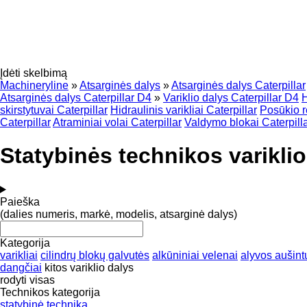
Įdėti skelbimą
Machineryline
»
Atsarginės dalys
»
Atsarginės dalys Caterpillar
Atsarginės dalys Caterpillar D4
»
Variklio dalys Caterpillar D4
H
skirstytuvai Caterpillar
Hidraulinis varikliai Caterpillar
Posūkio r
Caterpillar
Atraminiai volai Caterpillar
Valdymo blokai Caterpill
Statybinės technikos variklio
Paieška
(dalies numeris, markė, modelis, atsarginė dalys)
Kategorija
varikliai
cilindrų blokų galvutės
alkūniniai velenai
alyvos aušint
dangčiai
kitos variklio dalys
rodyti visas
Technikos kategorija
statybinė technika