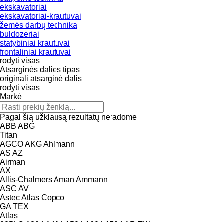
ekskavatoriai
ekskavatoriai-krautuvai
žemės darbų technika
buldozeriai
statybiniai krautuvai
frontaliniai krautuvai
rodyti visas
Atsarginės dalies tipas
originali atsarginė dalis
rodyti visas
Markė
Pagal šią užklausą rezultatų neradome
ABB
ABG
Titan
AGCO
AKG
Ahlmann
AS
AZ
Airman
AX
Allis-Chalmers
Aman
Ammann
ASC
AV
Astec
Atlas Copco
GA
TEX
Atlas