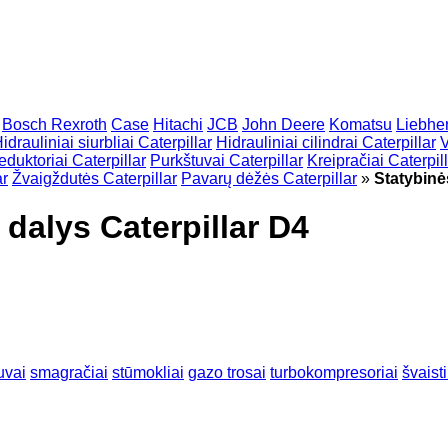
Bosch Rexroth
Case
Hitachi
JCB
John Deere
Komatsu
Liebher
idrauliniai siurbliai Caterpillar
Hidrauliniai cilindrai Caterpillar
V
eduktoriai Caterpillar
Purkštuvai Caterpillar
Kreipračiai Caterpil
ar
Žvaigždutės Caterpillar
Pavarų dėžės Caterpillar
»
Statybinė
 dalys Caterpillar D4
uvai
smagračiai
stūmokliai
gazo trosai
turbokompresoriai
švaisti