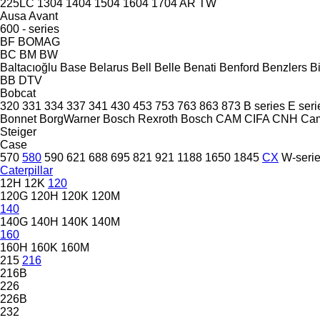
225LC
1304
1404
1504
1604
1704
AR
TW
Ausa
Avant
600 - series
BF
BOMAG
BC
BM
BW
Baltacıoğlu
Base
Belarus
Bell
Belle
Benati
Benford
Benzlers
Bi
BB
DTV
Bobcat
320
331
334
337
341
430
453
753
763
863
873
B series
E seri
Bonnet
BorgWarner
Bosch Rexroth
Bosch
CAM
CIFA
CNH
Ca
Steiger
Case
570
580
590
621
688
695
821
921
1188
1650
1845
CX
W-seri
Caterpillar
12H
12K
120
120G
120H
120K
120M
140
140G
140H
140K
140M
160
160H
160K
160M
215
216
216B
226
226B
232