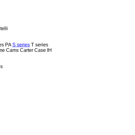
telli
es
PA
S series
T series
me
Cams
Carter
Case IH
es