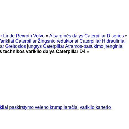
r
Linde
Rexroth
Volvo
»
Atsarginės dalys Caterpillar D series
»
arikliai Caterpillar
Žingsnio reduktoriai Caterpillar
Hidrauliniai
lar
Greitosios jungtys Caterpillar
Atramos-pasukimo įrenginiai
s technikos variklio dalys Caterpillar D4
»
kliai
paskirstymo veleno krumpliaračiai
variklio karterio