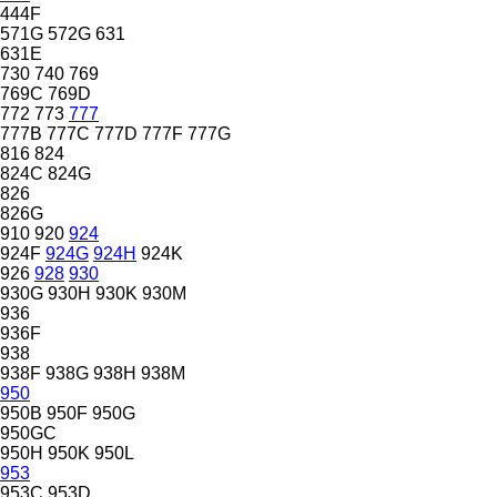
444F
571G
572G
631
631E
730
740
769
769C
769D
772
773
777
777B
777C
777D
777F
777G
816
824
824C
824G
826
826G
910
920
924
924F
924G
924H
924K
926
928
930
930G
930H
930K
930M
936
936F
938
938F
938G
938H
938M
950
950B
950F
950G
950GC
950H
950K
950L
953
953C
953D