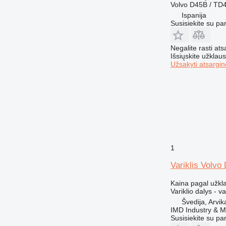
777
Volvo D45B / TD
816
Ispanija
Susisiekite su pa
824
826
Negalite rasti ats
910
Išsiųskite užklau
920
Užsakyti atsargin
924
926
928
930
936
938
950
1
953
Variklis Volvo
955
962
Kaina pagal užkl
Variklio dalys - va
963
Švedija, Arvik
966
IMD Industry & M
Susisiekite su pa
972