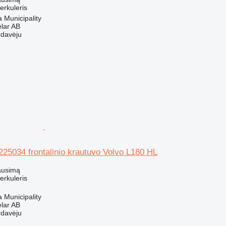
terkuleris
a Municipality
elar AB
rdavėju
7225034 frontalinio krautuvo Volvo L180 HL
ausimą
terkuleris
a Municipality
elar AB
rdavėju