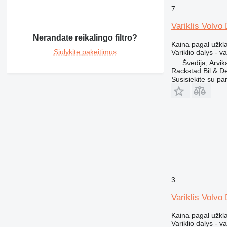
7
420
422
Variklis Volvo
424
Nerandate reikalingo filtro?
Kaina pagal užkl
426
Siūlykite pakeitimus
Variklio dalys - va
428
Švedija, Arvik
430
Rackstad Bil & D
Susisiekite su pa
432
434
438
444
571G
572G
631
730
740
3
769
Variklis Volvo
772
Kaina pagal užkl
773
Variklio dalys - va