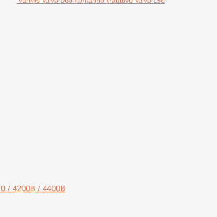
variklis Volvo D6J frontalinio krautuvo Volvo L90
70 / 4200B / 4400B