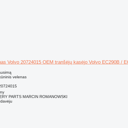
enas Volvo 20724015 OEM tranšėjų kasėjo Volvo EC290B / E
ausimą
lkūninis velenas
20724015
jny
ERY PARTS MARCIN ROMANOWSKI
rdavėju