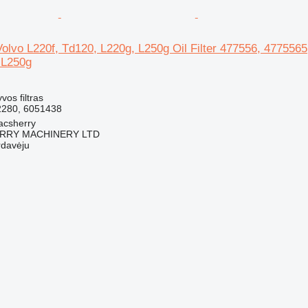
 Volvo L220f, Td120, L220g, L250g Oil Filter 477556, 477556
 L250g
yvos filtras
2280, 6051438
macsherry
RY MACHINERY LTD
rdavėju