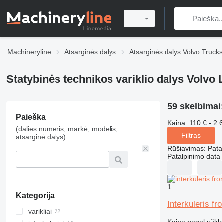
Machineryline
Atsarginės dalys
Atsarginės dalys Volvo Truck
Statybinės technikos variklio dalys Volvo 
59 skelbimai
Paieška
Kaina:
110 € - 2 
(dalies numeris, markė, modelis,
Filtras
atsarginė dalys)
Rūšiavimas
:
Pata
Patalpinimo data
1
Kategorija
Interkuleris fr
varikliai
Kaina pagal užkl