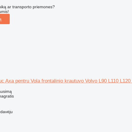
iką ar transporto priemones?
umis!
ą
c Axa pentru Vola frontalinio krautuvo Volvo L90 L110 L12
ausimą
magratis
rdavėju