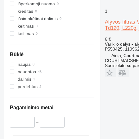
320
L180
išperkamoji nuoma
321
L220
3
kreditas
322
L250
išsimokėtinai dalimis
Alyvos filtras
323
L330
keitimas
Td120, L220g,
324
keitimas
6 €
325
Variklio dalys - al
326
P550425, 11996
Būklė
329
Airija, Court
COURTMACSHER
330
naujas
Susisiekite su pa
336
naudotos
340
dalimis
345
perdirbtas
349
350
365
Pagaminimo metai
374
375
–
390
416