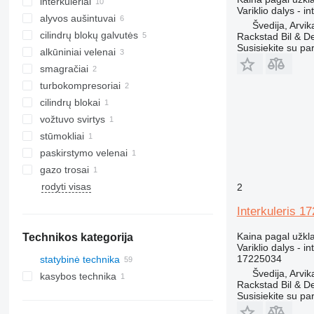
interkuleriai
Variklio dalys - in
alyvos aušintuvai
Švedija, Arvik
cilindrų blokų galvutės
Rackstad Bil & D
Susisiekite su pa
alkūniniai velenai
smagračiai
turbokompresoriai
cilindrų blokai
vožtuvo svirtys
stūmokliai
paskirstymo velenai
gazo trosai
rodyti visas
2
Interkuleris 1
Kaina pagal užkl
Technikos kategorija
Variklio dalys - in
17225034
statybinė technika
Švedija, Arvik
kasybos technika
ekskavatoriai
Rackstad Bil & D
statybiniai krautuvai
smėlio karjerų technika
tranšėjų kasėjai
Susisiekite su pa
kitos statybinės technikos
frontaliniai krautuvai
šarnyriniai savivarčiai