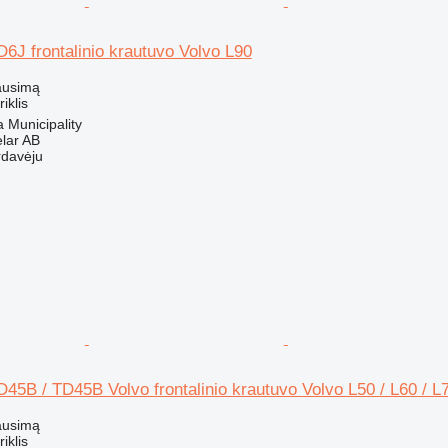
 D6J frontalinio krautuvo Volvo L90
ausimą
riklis
a Municipality
elar AB
rdavėju
 D45B / TD45B Volvo frontalinio krautuvo Volvo L50 / L60 / L
ausimą
riklis