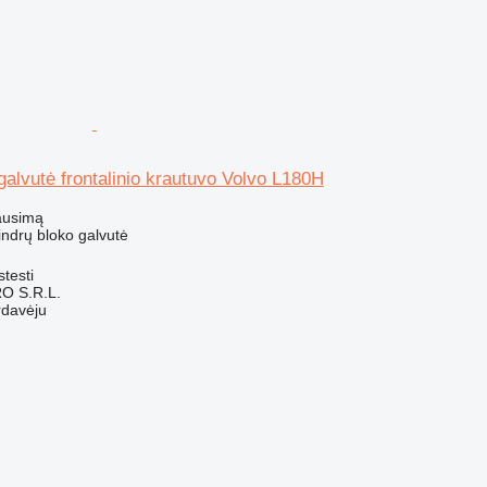
 galvutė frontalinio krautuvo Volvo L180H
ausimą
ilindrų bloko galvutė
testi
O S.R.L.
rdavėju