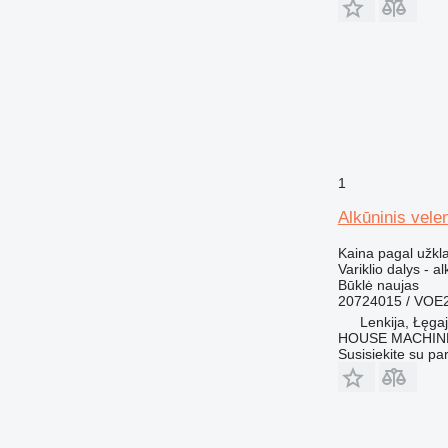
973
980
988
990
992
AP
C-series
CS
1
DE
Alkūninis vel
D series
G-series
Kaina pagal užkl
Variklio dalys - a
GP
Būklė
naujas
IT
20724015 / VOE
Lenkija, Łęga
M-series
HOUSE MACHIN
MH
Susisiekite su pa
PC
TH
V-series