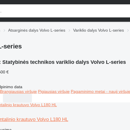
s
Atsarginės dalys Volvo L-series
Variklio dalys Volvo L-series
L-series
:
Statybinės technikos variklio dalys Volvo L-series
600 €
lpinimo data
Brangiausias viršuje
Pigiausias viršuje
Pagaminimo metai - nauji viršuj
ontalinio krautuvo Volvo L180 HL
ausimą