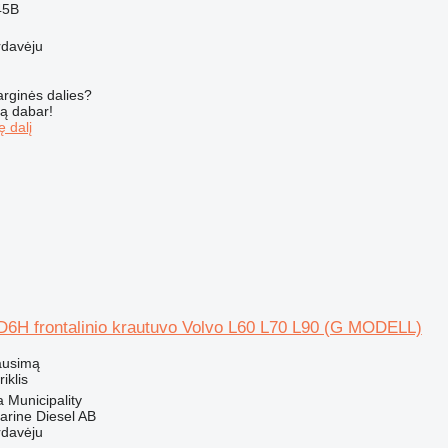
45B
rdavėju
arginės dalies?
są dabar!
ę dalį
 D6H frontalinio krautuvo Volvo L60 L70 L90 (G MODELL)
ausimą
riklis
a Municipality
arine Diesel AB
rdavėju