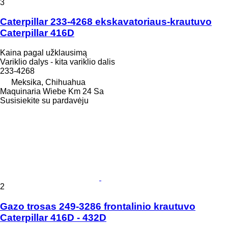
3
Caterpillar 233-4268 ekskavatoriaus-krautuvo
Caterpillar 416D
Kaina pagal užklausimą
Variklio dalys - kita variklio dalis
233-4268
Meksika, Chihuahua
Maquinaria Wiebe Km 24 Sa
Susisiekite su pardavėju
2
Gazo trosas 249-3286 frontalinio krautuvo
Caterpillar 416D - 432D