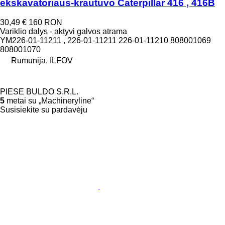
ekskavatoriaus-krautuvo Caterpillar 416 , 416B
30,49 €
160 RON
Variklio dalys - aktyvi galvos atrama
YM226-01-11211 , 226-01-11211 226-01-11210 808001069
808001070
Rumunija, ILFOV
PIESE BULDO S.R.L.
5
metai su „Machineryline“
Susisiekite su pardavėju