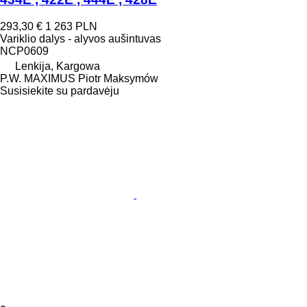
293,30 €
1 263 PLN
Variklio dalys - alyvos aušintuvas
NCP0609
Lenkija, Kargowa
P.W. MAXIMUS Piotr Maksymów
Susisiekite su pardavėju