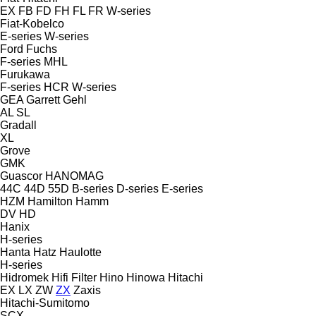
EX
FB
FD
FH
FL
FR
W-series
Fiat-Kobelco
E-series
W-series
Ford
Fuchs
F-series
MHL
Furukawa
F-series
HCR
W-series
GEA
Garrett
Gehl
AL
SL
Gradall
XL
Grove
GMK
Guascor
HANOMAG
44C
44D
55D
B-series
D-series
E-series
HZM
Hamilton
Hamm
DV
HD
Hanix
H-series
Hanta
Hatz
Haulotte
H-series
Hidromek
Hifi Filter
Hino
Hinowa
Hitachi
EX
LX
ZW
ZX
Zaxis
Hitachi-Sumitomo
SCX