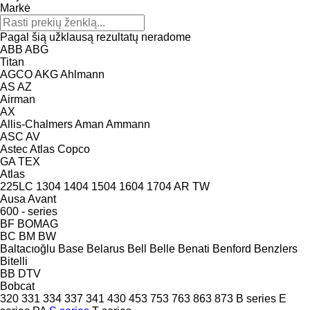
Markė
Pagal šią užklausą rezultatų neradome
ABB
ABG
Titan
AGCO
AKG
Ahlmann
AS
AZ
Airman
AX
Allis-Chalmers
Aman
Ammann
ASC
AV
Astec
Atlas Copco
GA
TEX
Atlas
225LC
1304
1404
1504
1604
1704
AR
TW
Ausa
Avant
600 - series
BF
BOMAG
BC
BM
BW
Baltacıoğlu
Base
Belarus
Bell
Belle
Benati
Benford
Benzlers
Bitelli
BB
DTV
Bobcat
320
331
334
337
341
430
453
753
763
863
873
B series
E