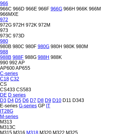
966
966C
966D
966E
966F
966G
966H
966K
966M
966MXE
972
972G
972H
972K
972M
973
973C
973D
980
980B
980C
980F
980G
980H
980K
980M
988
988B
988F
988G
988H
988K
990
992
AP
AP600
AP655
C-series
C18
C32
CS
CS433
CS583
DE
D series
D3
D4
D5
D6
D7
D8
D9
D10
D11
D343
E-series
G-series
GP
IT
IT28G
M-series
M313
M313C
M315
M316
M318
M320
M322
M325