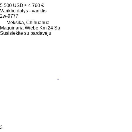
5 500 USD
≈ 4 760 €
Variklio dalys - variklis
2w-9777
Meksika, Chihuahua
Maquinaria Wiebe Km 24 Sa
Susisiekite su pardavėju
3