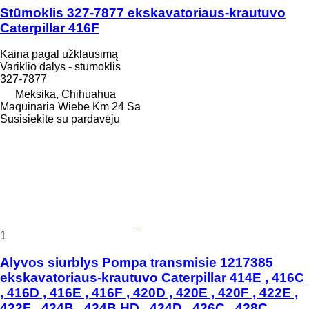
Stūmoklis 327-7877 ekskavatoriaus-krautuvo
Caterpillar 416F
Kaina pagal užklausimą
Variklio dalys - stūmoklis
327-7877
Meksika, Chihuahua
Maquinaria Wiebe Km 24 Sa
Susisiekite su pardavėju
1
Alyvos siurblys Pompa transmisie 1217385
ekskavatoriaus-krautuvo Caterpillar 414E , 416C
, 416D , 416E , 416F , 420D , 420E , 420F , 422E ,
422F , 424B , 424B HD , 424D , 426C , 428C ,