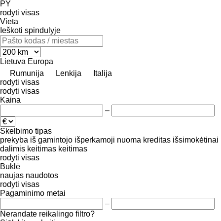
PY
rodyti visas
Vieta
Ieškoti spindulyje
Lietuva
Europa
Rumunija
Lenkija
Italija
rodyti visas
rodyti visas
Kaina
–
Skelbimo tipas
prekyba
iš gamintojo
išperkamoji nuoma
kreditas
išsimokėtinai
dalimis
keitimas
keitimas
rodyti visas
Būklė
naujas
naudotos
rodyti visas
Pagaminimo metai
–
Nerandate reikalingo filtro?