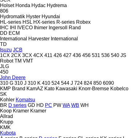
Holset
Honda
Hydac
Hydrema
806
Hydromatik
Hyster
Hyundai
HL-series
HSL
HX-series
R-series
Robex
IHC
IHI
IVECO
Ihimer
Ingersoll Rand
DD
ECM
International Harvester
International
TD
Isuzu
JCB
1CX
2CX
3CX
4CX
411
426
427
436
456
531
536
540
JS
Robot
TM
VMT
JLG
450
John Deere
310 G
310 J
310 K
410
524
544 J
724
824
850
6090
KMP Brand
KamAZ
Kato
Kawasaki
Knorr-Bremse
Kobelco
SK
Kohler
Komatsu
BR
D series
GD
HD
PC
PW
WA
WB
WH
Koop
Kramer
Kramer
Allrad
Krupp
KMK
Kubota