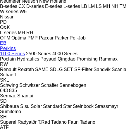
Neumeier
Neuson
New Holland
B-series
CX
D-series
E-series
L-series
LB
LM
LS
MH
NH
TM
W-series
WE
Nissan
PD
O&K
L-series
MH
RH
OFM
Optima
PMP
Paccar
Parker
Pel-Job
EB
Perkins
1100 Series
2500 Series
4000 Series
Poclain Hydraulics
Poyaud
Qingdao Promising
Rammax
RW
Renault
Rexroth
SAME
SDLG
SET
SF-Filter
Sandvik
Scania
Schaeff
SKL
Schwing
Schwitzer
Schäffer
Sennebogen
643
835
Sermac
Shantui
SD
Shibaura
Sisu
Solar
Standard
Star
Steinbock
Strassmayr
Sumitomo
SH
Süperel Radyatör
T.Rad
Tadano Faun
Tadano
ATF