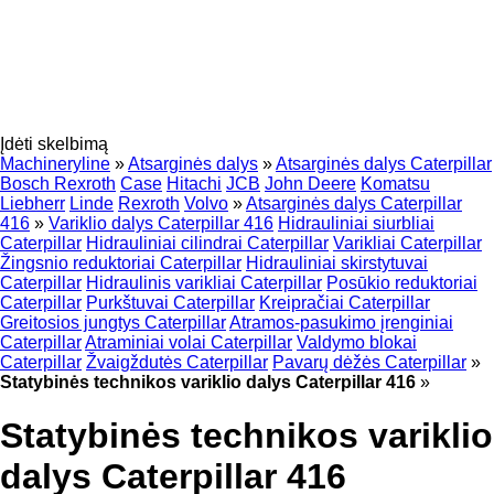
Įdėti skelbimą
Machineryline
»
Atsarginės dalys
»
Atsarginės dalys Caterpillar
Bosch Rexroth
Case
Hitachi
JCB
John Deere
Komatsu
Liebherr
Linde
Rexroth
Volvo
»
Atsarginės dalys Caterpillar
416
»
Variklio dalys Caterpillar 416
Hidrauliniai siurbliai
Caterpillar
Hidrauliniai cilindrai Caterpillar
Varikliai Caterpillar
Žingsnio reduktoriai Caterpillar
Hidrauliniai skirstytuvai
Caterpillar
Hidraulinis varikliai Caterpillar
Posūkio reduktoriai
Caterpillar
Purkštuvai Caterpillar
Kreipračiai Caterpillar
Greitosios jungtys Caterpillar
Atramos-pasukimo įrenginiai
Caterpillar
Atraminiai volai Caterpillar
Valdymo blokai
Caterpillar
Žvaigždutės Caterpillar
Pavarų dėžės Caterpillar
»
Statybinės technikos variklio dalys Caterpillar 416
»
Statybinės technikos variklio
dalys Caterpillar 416