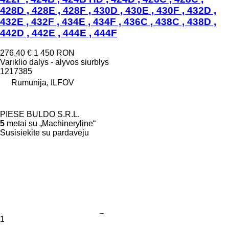
428D , 428E , 428F , 430D , 430E , 430F , 432D ,
432E , 432F , 434E , 434F , 436C , 438C , 438D ,
442D , 442E , 444E , 444F
276,40 €
1 450 RON
Variklio dalys - alyvos siurblys
1217385
Rumunija, ILFOV
PIESE BULDO S.R.L.
5
metai su „Machineryline“
Susisiekite su pardavėju
1