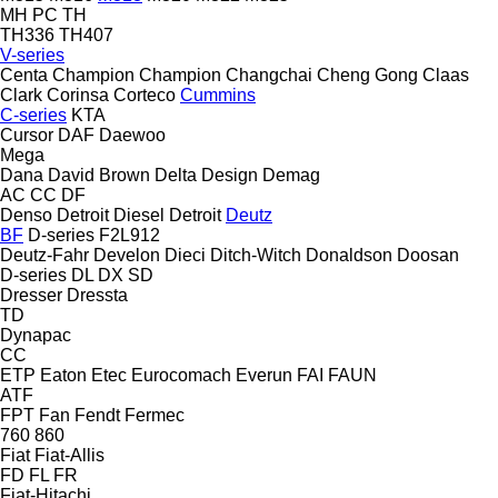
MH
PC
TH
TH336
TH407
V-series
Centa
Champion
Champion
Changchai
Cheng Gong
Claas
Clark
Corinsa
Corteco
Cummins
C-series
KTA
Cursor
DAF
Daewoo
Mega
Dana
David Brown
Delta Design
Demag
AC
CC
DF
Denso
Detroit Diesel
Detroit
Deutz
BF
D-series
F2L912
Deutz-Fahr
Develon
Dieci
Ditch-Witch
Donaldson
Doosan
D-series
DL
DX
SD
Dresser
Dressta
TD
Dynapac
CC
ETP
Eaton
Etec
Eurocomach
Everun
FAI
FAUN
ATF
FPT
Fan
Fendt
Fermec
760
860
Fiat
Fiat-Allis
FD
FL
FR
Fiat-Hitachi