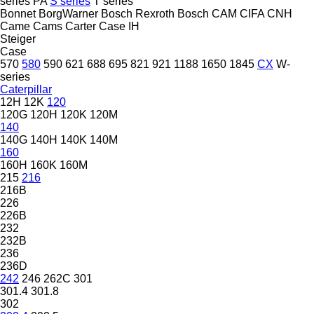
series
PA
S series
T series
Bonnet
BorgWarner
Bosch Rexroth
Bosch
CAM
CIFA
CNH
Came
Cams
Carter
Case IH
Steiger
Case
570
580
590
621
688
695
821
921
1188
1650
1845
CX
W-
series
Caterpillar
12H
12K
120
120G
120H
120K
120M
140
140G
140H
140K
140M
160
160H
160K
160M
215
216
216B
226
226B
232
232B
236
236D
242
246
262C
301
301.4
301.8
302