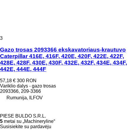
3
Gazo trosas 2093366 ekskavatoriaus-krautuvo
Caterpillar 416E, 416F, 420E, 420F, 422E, 422F,
428E, 428F, 430E, 430F, 432E, 432F, 434E, 434F,
442E, 444E, 444F
57,18 €
300 RON
Variklio dalys - gazo trosas
2093366, 209-3366
Rumunija, ILFOV
PIESE BULDO S.R.L.
5
metai su „Machineryline“
Susisiekite su pardavėju