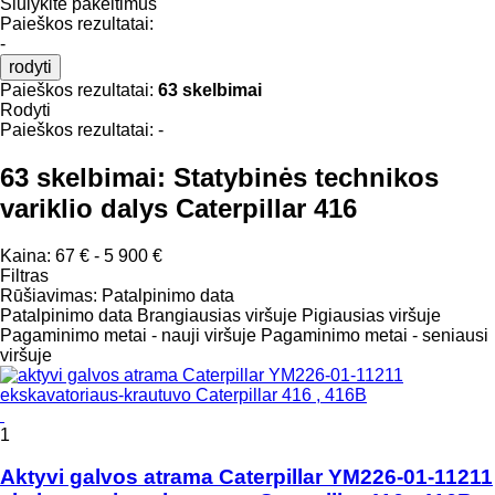
Siūlykite pakeitimus
Paieškos rezultatai:
-
rodyti
Paieškos rezultatai:
63 skelbimai
Rodyti
Paieškos rezultatai:
-
63 skelbimai:
Statybinės technikos
variklio dalys Caterpillar 416
Kaina:
67 € - 5 900 €
Filtras
Rūšiavimas
:
Patalpinimo data
Patalpinimo data
Brangiausias viršuje
Pigiausias viršuje
Pagaminimo metai - nauji viršuje
Pagaminimo metai - seniausi
viršuje
1
Aktyvi galvos atrama Caterpillar YM226-01-11211