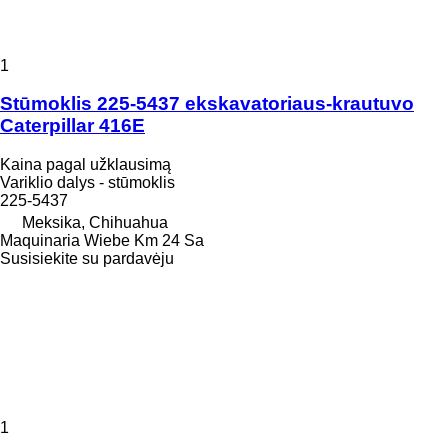
1
Stūmoklis 225-5437 ekskavatoriaus-krautuvo
Caterpillar 416E
Kaina pagal užklausimą
Variklio dalys - stūmoklis
225-5437
Meksika, Chihuahua
Maquinaria Wiebe Km 24 Sa
Susisiekite su pardavėju
1