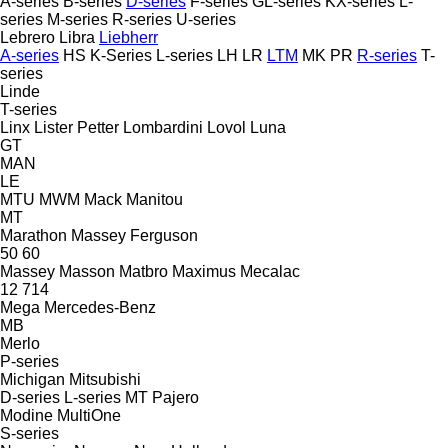
A-series
B-series
D-series
F-series
GL-series
KX-series
L-
series
M-series
R-series
U-series
Lebrero
Libra
Liebherr
A-series
HS
K-Series
L-series
LH
LR
LTM
MK
PR
R-series
T-
series
Linde
T-series
Linx
Lister Petter
Lombardini
Lovol
Luna
GT
MAN
LE
MTU
MWM
Mack
Manitou
MT
Marathon
Massey Ferguson
50
60
Massey
Masson
Matbro
Maximus
Mecalac
12
714
Mega
Mercedes-Benz
MB
Merlo
P-series
Michigan
Mitsubishi
D-series
L-series
MT
Pajero
Modine
MultiOne
S-series