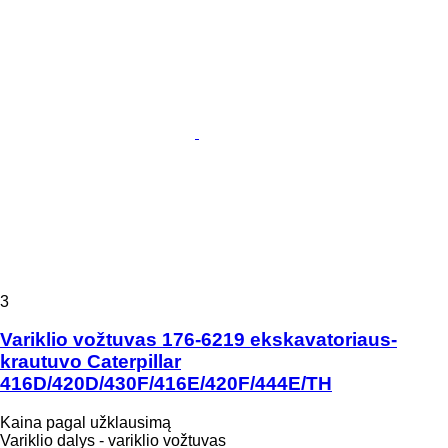
3
Variklio vožtuvas 176-6219 ekskavatoriaus-
krautuvo Caterpillar
416D/420D/430F/416E/420F/444E/TH
Kaina pagal užklausimą
Variklio dalys - variklio vožtuvas