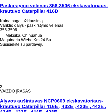
Paskirstymo velenas 356-3506 ekskavatoriaus-
krautuvo Caterpillar 416D
Kaina pagal užklausimą
Variklio dalys - paskirstymo velenas
356-3506
Meksika, Chihuahua
Maquinaria Wiebe Km 24 Sa
Susisiekite su pardavėju
2
VAIZDO ĮRAŠAS
Alyvos aušintuvas NCP0609 ekskavatoriaus-
krautuvo Caterpillar 416E , 432E , 420E , 442E ,
434E , 422E , 444E , 428E