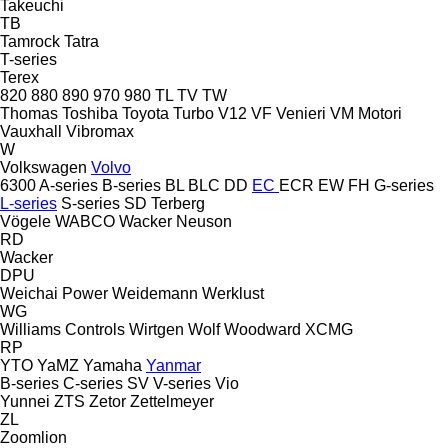
Takeuchi
TB
Tamrock
Tatra
T-series
Terex
820
880
890
970
980
TL
TV
TW
Thomas
Toshiba
Toyota
Turbo
V12
VF Venieri
VM Motori
Vauxhall
Vibromax
W
Volkswagen
Volvo
6300
A-series
B-series
BL
BLC
DD
EC
ECR
EW
FH
G-series
L-series
S-series
SD
Terberg
Vögele
WABCO
Wacker Neuson
RD
Wacker
DPU
Weichai Power
Weidemann
Werklust
WG
Williams Controls
Wirtgen
Wolf
Woodward
XCMG
RP
YTO
YaMZ
Yamaha
Yanmar
B-series
C-series
SV
V-series
Vio
Yunnei
ZTS
Zetor
Zettelmeyer
ZL
Zoomlion