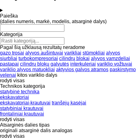
Paieška
(dalies numeris, markė, modelis, atsarginė dalys)
Kategorija
Pagal šią užklausą rezultatų neradome
gazo trosai
alyvos aušintuvai
varikliai
stūmokliai
alyvos
siurbliai
turbokompresoriai
cilindrų blokai
alyvos vamzdeliai
pastapai
cilindrų blokų galvutės
interkuleriai
variklio vožtuvai
variklio alyvos matuokliai
aktyvios galvos atramos
paskirstymo
velenai
kitos variklio dalys
rodyti visas
Technikos kategorija
statybinė technika
ekskavatoriai
ekskavatoriai-krautuvai
tranšėjų kasėjai
statybiniai krautuvai
frontaliniai krautuvai
rodyti visas
Atsarginės dalies tipas
originali atsarginė dalis
analogas
rodyti visas