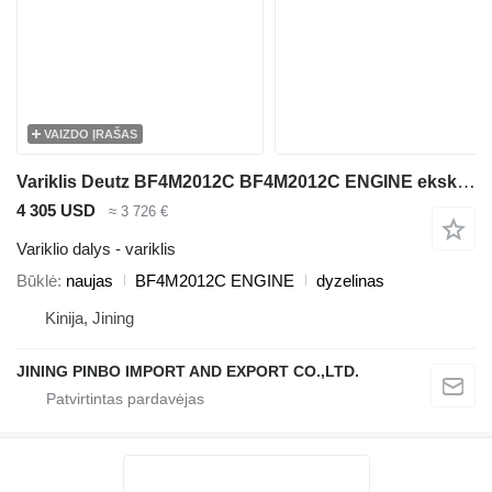
VAIZDO ĮRAŠAS
Variklis Deutz BF4M2012C BF4M2012C ENGINE ekskavatoriaus
4 305 USD
≈ 3 726 €
Variklio dalys - variklis
Būklė
naujas
BF4M2012C ENGINE
dyzelinas
Kinija, Jining
JINING PINBO IMPORT AND EXPORT CO.,LTD.