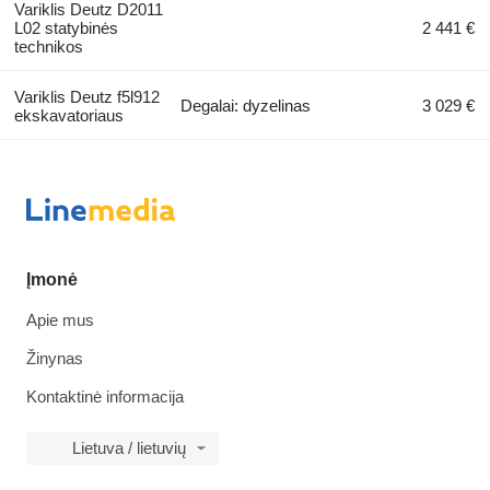
Variklis Deutz D2011
L02 statybinės
2 441 €
technikos
Variklis Deutz f5l912
Degalai: dyzelinas
3 029 €
ekskavatoriaus
Įmonė
Apie mus
Žinynas
Kontaktinė informacija
Lietuva / lietuvių