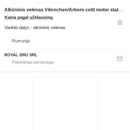
Alkūninis velenas Vibrochen/Arbore cotit motor statybinės technikos Deutz TCD120 V6, TCD160 V8, TCD29 L4
Kaina pagal užklausimą
Variklio dalys - alkūninis velenas
Rumunija
ROYAL DRU SRL