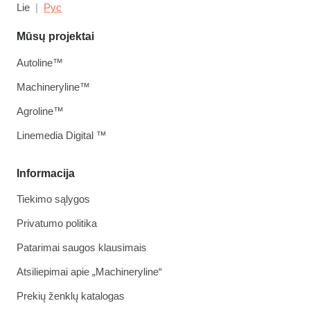
Lie
Рус
Mūsų projektai
Autoline™
Machineryline™
Agroline™
Linemedia Digital ™
Informacija
Tiekimo sąlygos
Privatumo politika
Patarimai saugos klausimais
Atsiliepimai apie „Machineryline“
Prekių ženklų katalogas