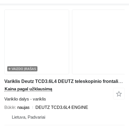
VAIZDO ĮRAŠAS
Variklis Deutz TCD3.6L4 DEUTZ teleskopinio frontalinio krautuvo Manitou MLT741
Kaina pagal užklausimą
Variklio dalys - variklis
Būklė
naujas
DEUTZ TCD3.6L4 ENGINE
Lietuva, Padvariai