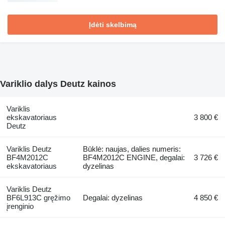
Įdėti skelbimą
Variklio dalys Deutz kainos
Variklis
ekskavatoriaus
3 800 €
Deutz
Variklis Deutz
Būklė: naujas, dalies numeris:
BF4M2012C
BF4M2012C ENGINE, degalai:
3 726 €
ekskavatoriaus
dyzelinas
Variklis Deutz
BF6L913C gręžimo
Degalai: dyzelinas
4 850 €
įrenginio