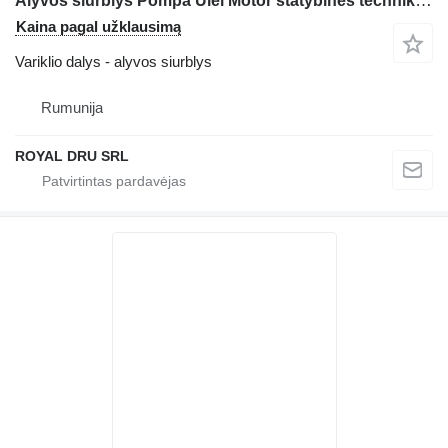
Alyvos siurblys Pompa Ulei Motor statybinės technikos Deutz BF8M1015CP
Kaina pagal užklausimą
Variklio dalys - alyvos siurblys
Rumunija
ROYAL DRU SRL