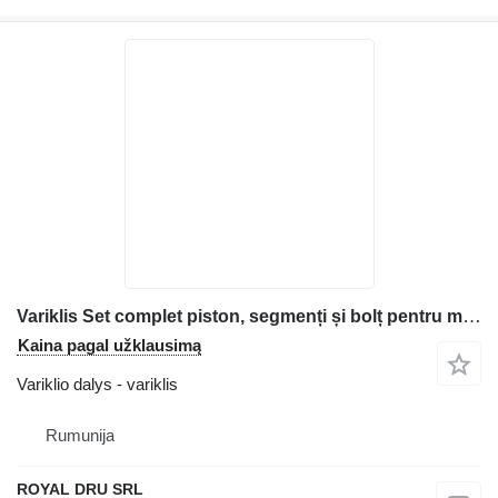
Variklis Set complet piston, segmenți și bolț pentru motor statybinės technikos Deutz FL912
Kaina pagal užklausimą
Variklio dalys - variklis
Rumunija
ROYAL DRU SRL