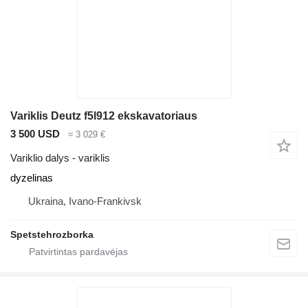
Variklis Deutz f5l912 ekskavatoriaus
3 500 USD
≈ 3 029 €
Variklio dalys - variklis
dyzelinas
Ukraina, Ivano-Frankivsk
Spetstehrozborka