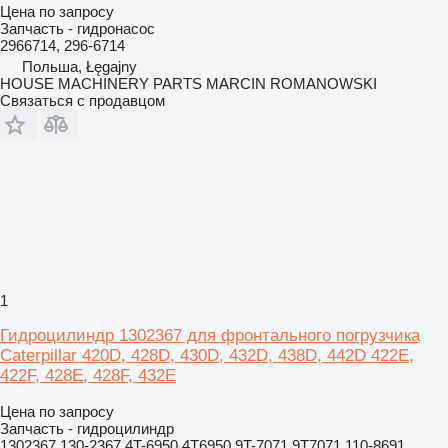
Цена по запросу
Запчасть - гидронасос
2966714, 296-6714
Польша, Łęgajny
HOUSE MACHINERY PARTS MARCIN ROMANOWSKI
Связаться с продавцом
1
Гидроцилиндр 1302367 для фронтального погрузчика
Caterpillar 420D, 428D, 430D, 432D, 438D, 442D 422E,
422F, 428E, 428F, 432E
Цена по запросу
Запчасть - гидроцилиндр
1302367 130-2367 4T-6950 4T6950 9T-7071 9T7071 110-8691