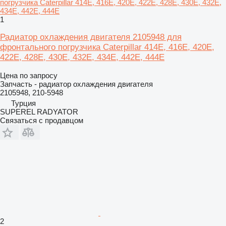
1
Радиатор охлаждения двигателя 2105948 для
фронтального погрузчика Caterpillar 414E, 416E, 420E,
422E, 428E, 430E, 432E, 434E, 442E, 444E
Цена по запросу
Запчасть - радиатор охлаждения двигателя
2105948, 210-5948
Турция
SUPEREL RADYATOR
Связаться с продавцом
2