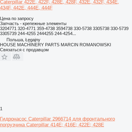
Caterpillar 422E, 422F, 428E, 428F, 432E, 432F, 434E,
434F, 442E, 444E, 444F
Цена по запросу
Запчасть - крепежные элементы
3204771 320-4771 359-4738 3594738 330-5738 3305738 330-5739
3305739 244-4255 2444255 244-4254...
Польша, Łęgajny
HOUSE MACHINERY PARTS MARCIN ROMANOWSKI
Связаться с продавцом
1
Гидронасос Caterpillar 2966714 для фронтального
погрузчика Caterpillar 414E; 416E; 422E; 428E