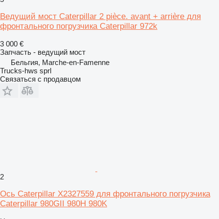
Ведущий мост Caterpillar 2 pièce. avant + arrière для
фронтального погрузчика Caterpillar 972k
3 000 €
Запчасть - ведущий мост
Бельгия, Marche-en-Famenne
Trucks-hws sprl
Связаться с продавцом
2
Ось Caterpillar X2327559 для фронтального погрузчика
Caterpillar 980GII 980H 980K