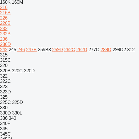
160K
160M
216
216B
226
226B
232
232B
236
236D
242
245
246
247B
259B3
259D
262C
262D
277C
289D
299D2
312
315
315C
320
320B
320C
320D
322
322C
323
323D
325
325C
325D
330
330D
330L
336
340
340F
345
345C