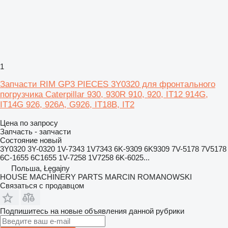
1
Запчасти RIM GP3 PIECES 3Y0320 для фронтального
погрузчика Caterpillar 930, 930R 910, 920, IT12 914G,
IT14G 926, 926A, G926, IT18B, IT2
Цена по запросу
Запчасть - запчасти
Состояние
новый
3Y0320 3Y-0320 1V-7343 1V7343 6K-9309 6K9309 7V-5178 7V5178
6C-1655 6C1655 1V-7258 1V7258 6K-6025...
Польша, Łęgajny
HOUSE MACHINERY PARTS MARCIN ROMANOWSKI
Связаться с продавцом
Подпишитесь на новые объявления данной рубрики