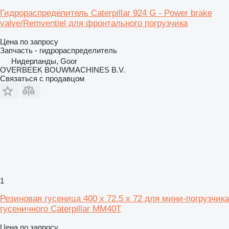
Гидрораспределитель Caterpillar 924 G - Power brake
valve/Remventiel для фронтального погрузчика
Цена по запросу
Запчасть - гидрораспределитель
Нидерланды, Goor
OVERBEEK BOUWMACHINES B.V.
Связаться с продавцом
1
Резиновая гусеница 400 x 72.5 x 72 для мини-погрузчика
гусеничного Caterpillar MM40T
Цена по запросу