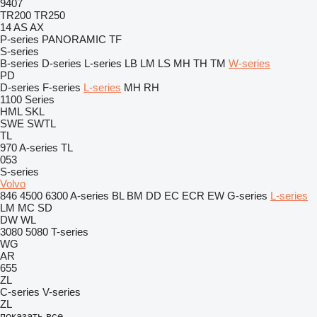
9407
TR200
TR250
14
AS
AX
P-series
PANORAMIC
TF
S-series
B-series
D-series
L-series
LB
LM
LS
MH
TH
TM
W-series
PD
D-series
F-series
L-series
MH
RH
1100 Series
HML
SKL
SWE
SWTL
TL
970
A-series
TL
053
S-series
Volvo
846
4500
6300
A-series
BL
BM
DD
EC
ECR
EW
G-series
L-series
LM
MC
SD
DW
WL
3080
5080
T-series
WG
AR
655
ZL
C-series
V-series
ZL
показать все