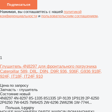
Подписаться
Нажимая, вы соглашаетесь с нашей
политикой
конфиденциальности
и
пользовательским соглашением
.
1
Глушитель 4N8297 для фронтального погрузчика
Caterpillar 589, D8L, D9N, D9R 936, 936F, G936 918F,
924F, IT18F, IT24F 910
Цена по запросу
Запчасть - глушитель
Состояние
новый
4N8297 4N-8297 8S-1335 8S1335 1P-9139 1P9139 2P-6250
2P6250 7W-6425 7W6425 2W-6296 2W6296 1W-7744...
Польша, Łęgajny
HOUSE MACHINERY PARTS MARCIN ROMANOWSKI