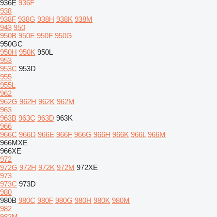
936E
936F
938
938F
938G
938H
938K
938M
943
950
950B
950E
950F
950G
950GC
950H
950K
950L
953
953C
953D
955
955L
962
962G
962H
962K
962M
963
963B
963C
963D
963K
966
966C
966D
966E
966F
966G
966H
966K
966L
966M
966MXE
966XE
972
972G
972H
972K
972M
972XE
973
973C
973D
980
980B
980C
980F
980G
980H
980K
980M
982
982M