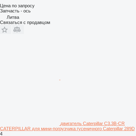
Цена по запросу
Запчасть - ось
Литва
Связаться с продавцом
двигатель Caterpillar C3.3B-CR
CATERPILLAR для мини-погрузчика гусеничного Caterpillar 289D
4