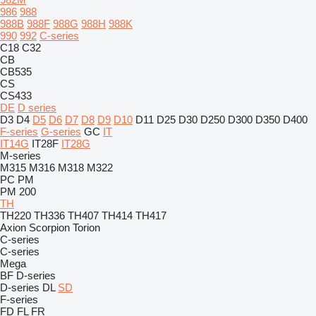
986
988
988B
988F
988G
988H
988K
990
992
C-series
C18
C32
CB
CB535
CS
CS433
DE
D series
D3
D4
D5
D6
D7
D8
D9
D10
D11
D25
D30
D250
D300
D350
D400
F-series
G-series
GC
IT
IT14G
IT28F
IT28G
M-series
M315
M316
M318
M322
PC
PM
PM 200
TH
TH220
TH336
TH407
TH414
TH417
Axion
Scorpion
Torion
C-series
C-series
Mega
BF
D-series
D-series
DL
SD
F-series
FD
FL
FR