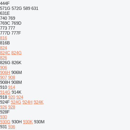
444F
571G
572G
589
631
631E
740
769
769C
769D
773
777
777D
777F
816
816B
824
824C
824G
826
826G
826K
906
906H
906M
907
908
908H
908M
910
914
914G
914K
918
920
924
924F
924G
924H
924K
926
928
928F
930
930G
930H
930K
930M
931
936