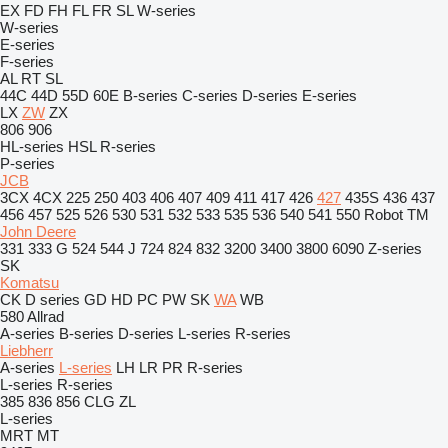
EX
FD
FH
FL
FR
SL
W-series
W-series
E-series
F-series
AL
RT
SL
44C
44D
55D
60E
B-series
C-series
D-series
E-series
LX
ZW
ZX
806
906
HL-series
HSL
R-series
P-series
JCB
3CX
4CX
225
250
403
406
407
409
411
417
426
427
435S
436
437
456
457
525
526
530
531
532
533
535
536
540
541
550
Robot
TM
John Deere
331
333 G
524
544 J
724
824
832
3200
3400
3800
6090
Z-series
SK
Komatsu
CK
D series
GD
HD
PC
PW
SK
WA
WB
580
Allrad
A-series
B-series
D-series
L-series
R-series
Liebherr
A-series
L-series
LH
LR
PR
R-series
L-series
R-series
385
836
856
CLG
ZL
L-series
MRT
MT