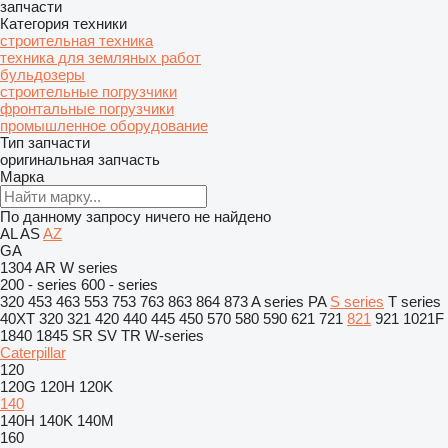
запчасти
Категория техники
строительная техника
техника для земляных работ
бульдозеры
строительные погрузчики
фронтальные погрузчики
промышленное оборудование
Тип запчасти
оригинальная запчасть
Марка
По данному запросу ничего не найдено
AL
AS
AZ
GA
1304
AR
W series
200 - series
600 - series
320
453
463
553
753
763
863
864
873
A series
PA
S series
T series
40XT
320
321
420
440
445
450
570
580
590
621
721
821
921
1021F
1840
1845
SR
SV
TR
W-series
Caterpillar
120
120G
120H
120K
140
140H
140K
140M
160