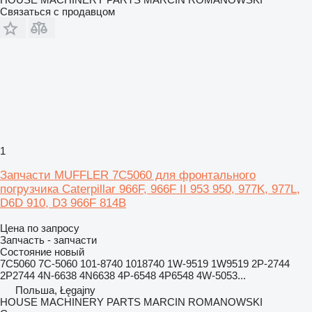
Связаться с продавцом
1
Запчасти MUFFLER 7C5060 для фронтального
погрузчика Caterpillar 966F, 966F II 953 950, 977K, 977L,
D6D 910, D3 966F 814B
Цена по запросу
Запчасть - запчасти
Состояние
новый
7C5060 7C-5060 101-8740 1018740 1W-9519 1W9519 2P-2744
2P2744 4N-6638 4N6638 4P-6548 4P6548 4W-5053...
Польша, Łęgajny
HOUSE MACHINERY PARTS MARCIN ROMANOWSKI