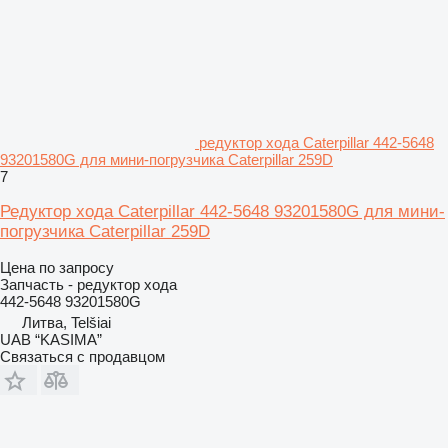
редуктор хода Caterpillar 442-5648
93201580G для мини-погрузчика Caterpillar 259D
7
Редуктор хода Caterpillar 442-5648 93201580G для мини-
погрузчика Caterpillar 259D
Цена по запросу
Запчасть - редуктор хода
442-5648 93201580G
Литва, Telšiai
UAB “KASIMA”
Связаться с продавцом