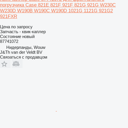
погрузчика Case 821E 821F 921F 821G 921G W230C
W230D W190B W190C W190D 1021G 1121G 921G2
921FXR
Цена по запросу
Запчасть - квик-каплер
Состояние
новый
87741072
Нидерланды, Wouw
J&Th van der Veldt BV
Связаться с продавцом