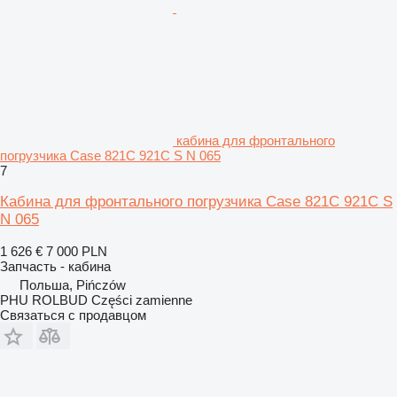
кабина для фронтального
погрузчика Case 821C 921C S N 065
7
Кабина для фронтального погрузчика Case 821C 921C S
N 065
1 626 €
7 000 PLN
Запчасть - кабина
Польша, Pińczów
PHU ROLBUD Części zamienne
Связаться с продавцом