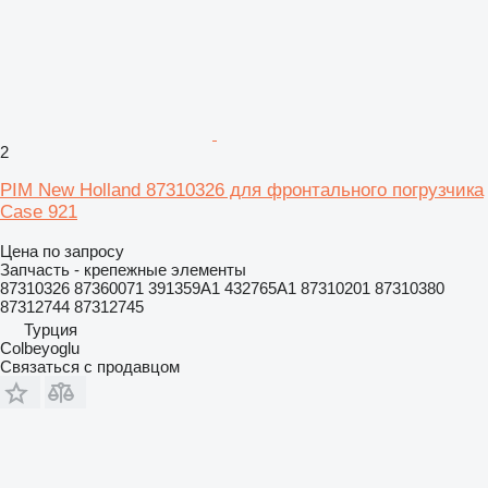
2
PIM New Holland 87310326 для фронтального погрузчика
Case 921
Цена по запросу
Запчасть - крепежные элементы
87310326 87360071 391359A1 432765A1 87310201 87310380
87312744 87312745
Турция
Colbeyoglu
Связаться с продавцом