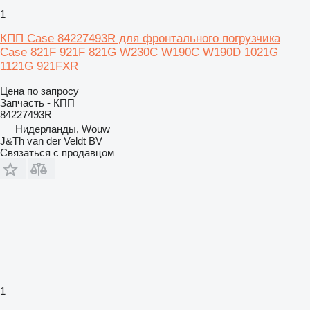
1
КПП Case 84227493R для фронтального погрузчика
Case 821F 921F 821G W230C W190C W190D 1021G
1121G 921FXR
Цена по запросу
Запчасть - КПП
84227493R
Нидерланды, Wouw
J&Th van der Veldt BV
Связаться с продавцом
1