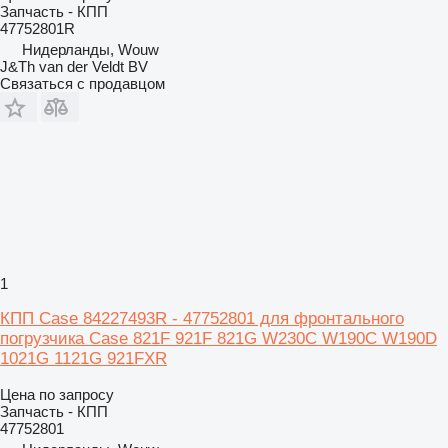
Запчасть - КПП
47752801R
Нидерланды, Wouw
J&Th van der Veldt BV
Связаться с продавцом
1
КПП Case 84227493R - 47752801 для фронтального
погрузчика Case 821F 921F 821G W230C W190C W190D
1021G 1121G 921FXR
Цена по запросу
Запчасть - КПП
47752801