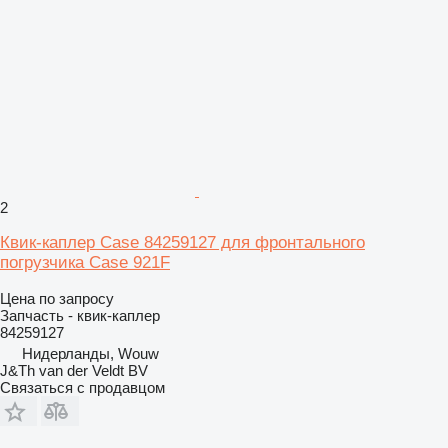
2
Квик-каплер Case 84259127 для фронтального
погрузчика Case 921F
Цена по запросу
Запчасть - квик-каплер
84259127
Нидерланды, Wouw
J&Th van der Veldt BV
Связаться с продавцом