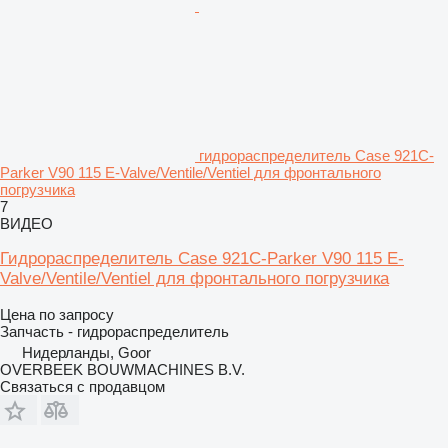
гидрораспределитель Case 921C-
Parker V90 115 E-Valve/Ventile/Ventiel для фронтального
погрузчика
7
ВИДЕО
Гидрораспределитель Case 921C-Parker V90 115 E-
Valve/Ventile/Ventiel для фронтального погрузчика
Цена по запросу
Запчасть - гидрораспределитель
Нидерланды, Goor
OVERBEEK BOUWMACHINES B.V.
Связаться с продавцом