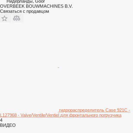
Нидерланды, Goor
OVERBEEK BOUWMACHINES B.V.
Связаться с продавцом
гидрораспределитель Case 921C -
L127968 - Valve/Ventile/Ventiel для фронтального погрузчика
4
ВИДЕО