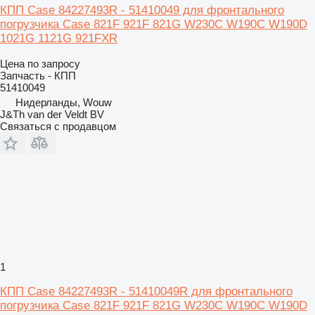
КПП Case 84227493R - 51410049 для фронтального
погрузчика Case 821F 921F 821G W230C W190C W190D
1021G 1121G 921FXR
Цена по запросу
Запчасть - КПП
51410049
Нидерланды, Wouw
J&Th van der Veldt BV
Связаться с продавцом
1
КПП Case 84227493R - 51410049R для фронтального
погрузчика Case 821F 921F 821G W230C W190C W190D