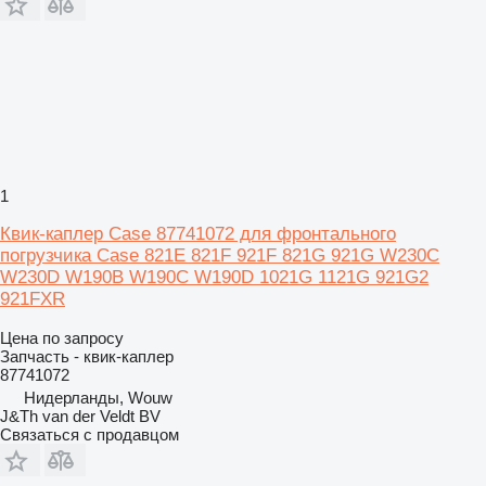
1
Квик-каплер Case 87741072 для фронтального
погрузчика Case 821E 821F 921F 821G 921G W230C
W230D W190B W190C W190D 1021G 1121G 921G2
921FXR
Цена по запросу
Запчасть - квик-каплер
87741072
Нидерланды, Wouw
J&Th van der Veldt BV
Связаться с продавцом