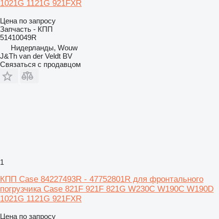
1021G 1121G 921FXR
Цена по запросу
Запчасть - КПП
51410049R
Нидерланды, Wouw
J&Th van der Veldt BV
Связаться с продавцом
1
КПП Case 84227493R - 47752801R для фронтального
погрузчика Case 821F 921F 821G W230C W190C W190D
1021G 1121G 921FXR
Цена по запросу