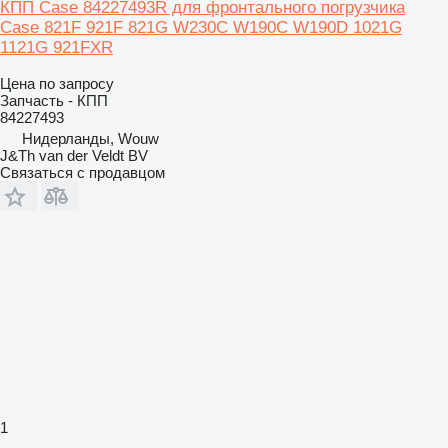
КПП Case 84227493R для фронтального погрузчика
Case 821F 921F 821G W230C W190C W190D 1021G
1121G 921FXR
Цена по запросу
Запчасть - КПП
84227493
Нидерланды, Wouw
J&Th van der Veldt BV
Связаться с продавцом
1