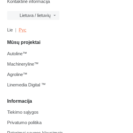
Kontaktinė informacija
Lietuva / lietuvių
Lie
Рус
Mūsų projektai
Autoline™
Machineryline™
Agroline™
Linemedia Digital ™
Informacija
Tiekimo sąlygos
Privatumo politika
Patarimai saugos klausimais