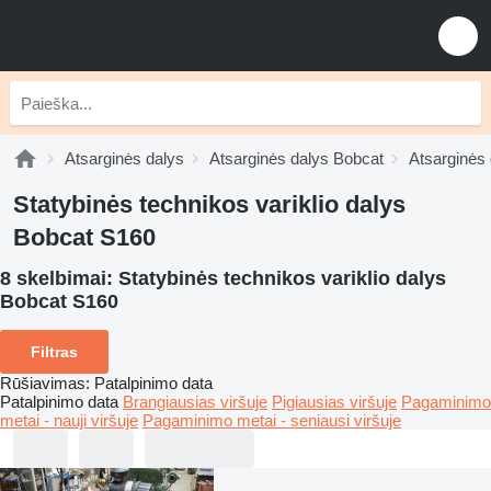
Atsarginės dalys
Atsarginės dalys Bobcat
Atsarginės 
Statybinės technikos variklio dalys
Bobcat S160
8 skelbimai:
Statybinės technikos variklio dalys
Bobcat S160
Filtras
Rūšiavimas
:
Patalpinimo data
Patalpinimo data
Brangiausias viršuje
Pigiausias viršuje
Pagaminimo
metai - nauji viršuje
Pagaminimo metai - seniausi viršuje