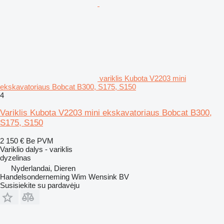
variklis Kubota V2203 mini
ekskavatoriaus Bobcat B300, S175, S150
4
Variklis Kubota V2203 mini ekskavatoriaus Bobcat B300,
S175, S150
2 150 €
Be PVM
Variklio dalys - variklis
dyzelinas
Nyderlandai, Dieren
Handelsonderneming Wim Wensink BV
Susisiekite su pardavėju