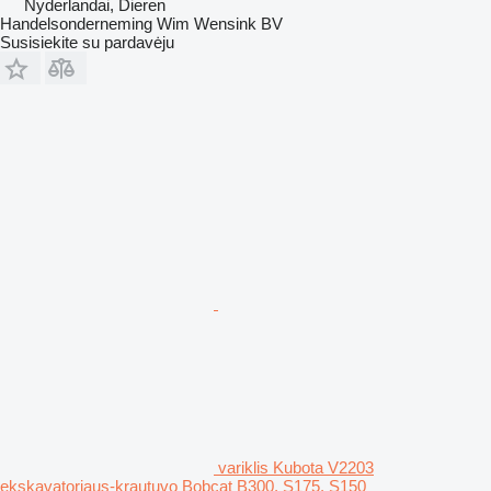
Nyderlandai, Dieren
Handelsonderneming Wim Wensink BV
Susisiekite su pardavėju
variklis Kubota V2203
ekskavatoriaus-krautuvo Bobcat B300, S175, S150