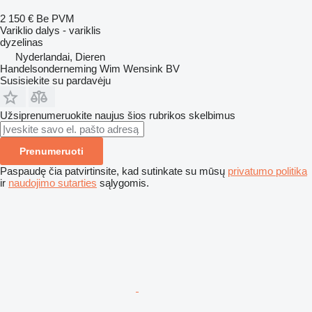
2 150 €
Be PVM
Variklio dalys - variklis
dyzelinas
Nyderlandai, Dieren
Handelsonderneming Wim Wensink BV
Susisiekite su pardavėju
Užsiprenumeruokite naujus šios rubrikos skelbimus
Prenumeruoti
Paspaudę čia patvirtinsite, kad sutinkate su mūsų
privatumo politika
ir
naudojimo sutarties
sąlygomis.