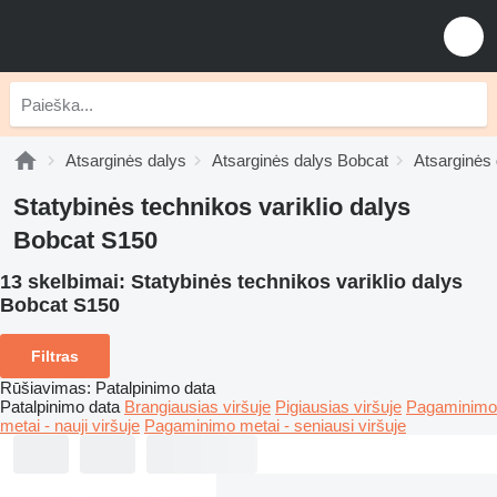
Atsarginės dalys
Atsarginės dalys Bobcat
Atsarginės 
Statybinės technikos variklio dalys
Bobcat S150
13 skelbimai:
Statybinės technikos variklio dalys
Bobcat S150
Filtras
Rūšiavimas
:
Patalpinimo data
Patalpinimo data
Brangiausias viršuje
Pigiausias viršuje
Pagaminimo
metai - nauji viršuje
Pagaminimo metai - seniausi viršuje