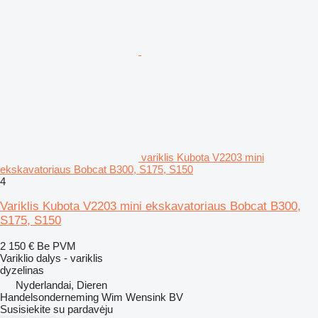
variklis Kubota V2203 mini
ekskavatoriaus Bobcat B300, S175, S150
4
Variklis Kubota V2203 mini ekskavatoriaus Bobcat B300,
S175, S150
2 150 €
Be PVM
Variklio dalys - variklis
dyzelinas
Nyderlandai, Dieren
Handelsonderneming Wim Wensink BV
Susisiekite su pardavėju