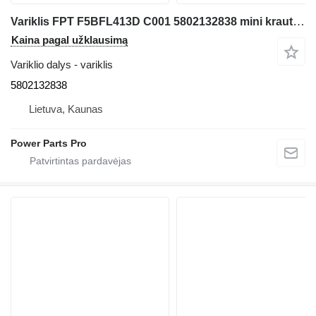
Variklis FPT F5BFL413D C001 5802132838 mini krautuvo Case SV340B
Kaina pagal užklausimą
Variklio dalys - variklis
5802132838
Lietuva, Kaunas
Power Parts Pro