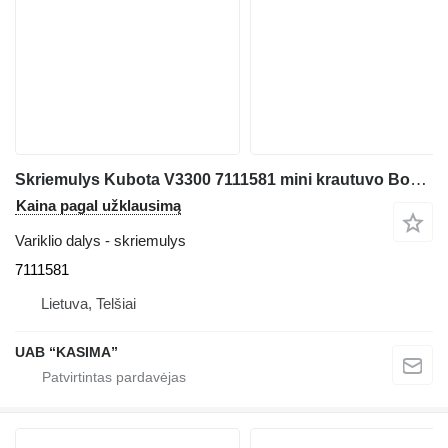
Skriemulys Kubota V3300 7111581 mini krautuvo Bobcat S220
Kaina pagal užklausimą
Variklio dalys - skriemulys
7111581
Lietuva, Telšiai
UAB “KASIMA”