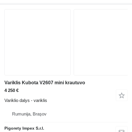
Variklis Kubota V2607 mini krautuvo
4 250 €
Variklio dalys - variklis
Rumunija, Braşov
Pigorety Impex S.r.l.