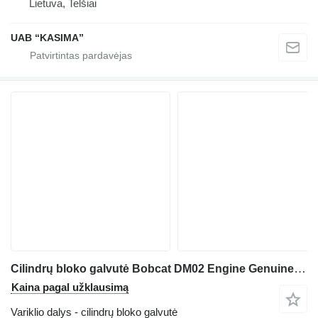
Lietuva, Telšiai
UAB “KASIMA”
Cilindrų bloko galvutė Bobcat DM02 Engine Genuine 7030349 7030422 mini krautuvo Bobcat S76
Kaina pagal užklausimą
Variklio dalys - cilindrų bloko galvutė