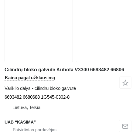
Cilindrų bloko galvutė Kubota V3300 6693482 6680688 1G545-0302-8 mini krautuvo Bobcat S220
Kaina pagal užklausimą
Variklio dalys - cilindrų bloko galvutė
6693482 6680688 1G545-0302-8
Lietuva, Telšiai
UAB “KASIMA”