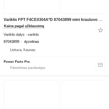
Variklis FPT F4CE0304A*D 87043899 mini krautuvo New Holland LS180.B
Kaina pagal užklausimą
Variklio dalys - variklis
87043899
dyzelinas
Lietuva, Kaunas
Power Parts Pro