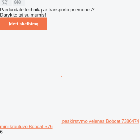
Parduodate techniką ar transporto priemones?
Darykite tai su mumis!
Įdėti skelbimą
paskirstymo velenas Bobcat 7386474
mini krautuvo Bobcat S76
6