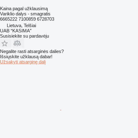
Kaina pagal užklausimą
Variklio dalys - smagratis
6665222 7100859 6728703
Lietuva, Telšiai
UAB “KASIMA”
Susisiekite su pardavėju
Negalite rasti atsarginės dalies?
Išsiųskite užklausą dabar!
Užsakyti atsarginę dalį