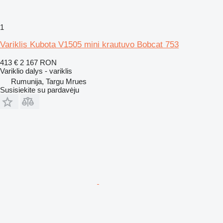
1
Variklis Kubota V1505 mini krautuvo Bobcat 753
413 €
2 167 RON
Variklio dalys - variklis
Rumunija, Targu Mrues
Susisiekite su pardavėju