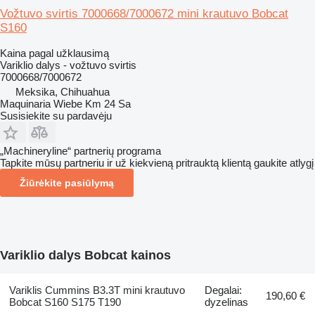
Vožtuvo svirtis 7000668/7000672 mini krautuvo Bobcat
S160
Kaina pagal užklausimą
Variklio dalys - vožtuvo svirtis
7000668/7000672
Meksika, Chihuahua
Maquinaria Wiebe Km 24 Sa
Susisiekite su pardavėju
„Machineryline“ partnerių programa
Tapkite mūsų partneriu ir už kiekvieną pritrauktą klientą gaukite atlygį
Žiūrėkite pasiūlymą
Variklio dalys Bobcat kainos
Variklis Cummins B3.3T mini krautuvo
Degalai:
190,60 €
Bobcat S160 S175 T190
dyzelinas