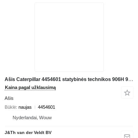
Ašis Caterpillar 4454601 statybinės technikos 906H 907H 906K 907K 906M 907M 906H2 907H2
Kaina pagal užklausimą
Ašis
Būklė
naujas
4454601
Nyderlandai, Wouw
J&Th van der Veldt BV