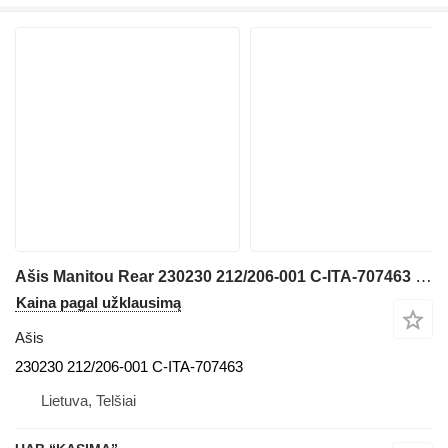
Ašis Manitou Rear 230230 212/206-001 C-ITA-707463 teleskopinio frontalinio krautuvo Manitou MLT 633 TLS
Kaina pagal užklausimą
Ašis
230230 212/206-001 C-ITA-707463
Lietuva, Telšiai