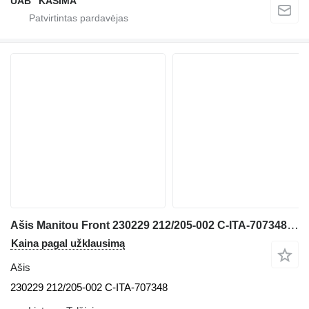
UAB “KASIMA”
Ašis Manitou Front 230229 212/205-002 C-ITA-707348 teleskopinio frontalinio krautuvo Manitou MLT 633 TLS
Kaina pagal užklausimą
Ašis
230229 212/205-002 C-ITA-707348