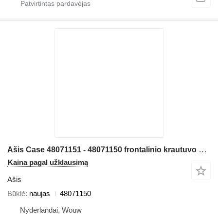
Ašis Case 48071151 - 48071150 frontalinio krautuvo W70C W80C
Kaina pagal užklausimą
Ašis
Būklė
naujas
48071150
Nyderlandai, Wouw