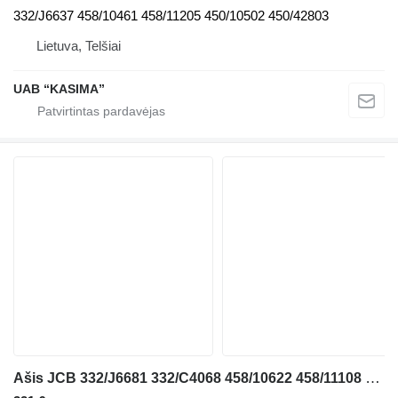
332/J6637 458/10461 458/11205 450/10502 450/42803
Lietuva, Telšiai
UAB “KASIMA”
Ašis JCB 332/J6681 332/C4068 458/10622 458/11108 453/30762 453/26601 453/30761 453/30302 ekskavatoriaus JCB JS130W