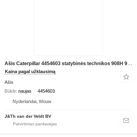
Ašis Caterpillar 4454603 statybinės technikos 908H 908K 908M 908H2
Kaina pagal užklausimą
Ašis
Būklė
naujas
4454603
Nyderlandai, Wouw
J&Th van der Veldt BV