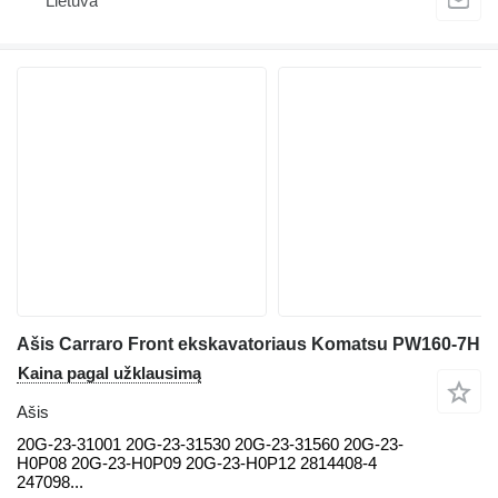
Lietuva
Ašis Carraro Front ekskavatoriaus Komatsu PW160-7H
Kaina pagal užklausimą
Ašis
20G-23-31001 20G-23-31530 20G-23-31560 20G-23-
H0P08 20G-23-H0P09 20G-23-H0P12 2814408-4
247098...