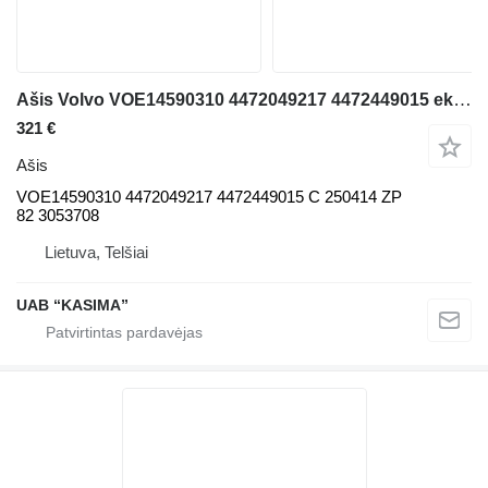
Ašis Volvo VOE14590310 4472049217 4472449015 ekskavatoriaus Volvo EW230C
321 €
Ašis
VOE14590310 4472049217 4472449015 C 250414 ZP
82 3053708
Lietuva, Telšiai
UAB “KASIMA”