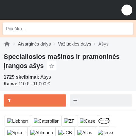
Atsarginės dalys
Važiuoklės dalys
Ašys
Specialiosios mašinos ir pramoninės
įrangos ašys
1729 skelbimai:
Ašys
Kaina:
110 € - 11 000 €