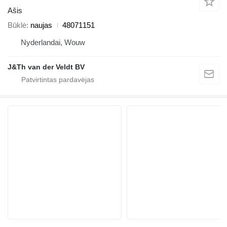
Ašis
Būklė
naujas
48071151
Nyderlandai, Wouw
J&Th van der Veldt BV