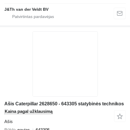
J&Th van der Veldt BV
Ašis Caterpillar 2628650 - 643305 statybinės technikos
Kaina pagal užklausimą
Ašis
Būklė
naujas
643305