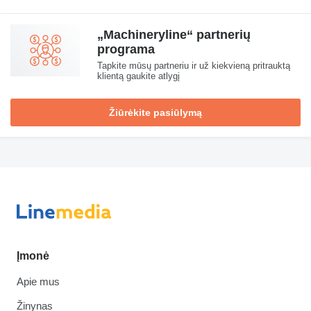
„Machineryline“ partnerių
programa
Tapkite mūsų partneriu ir už kiekvieną pritrauktą
klientą gaukite atlygį
Žiūrėkite pasiūlymą
Įmonė
Apie mus
Žinynas