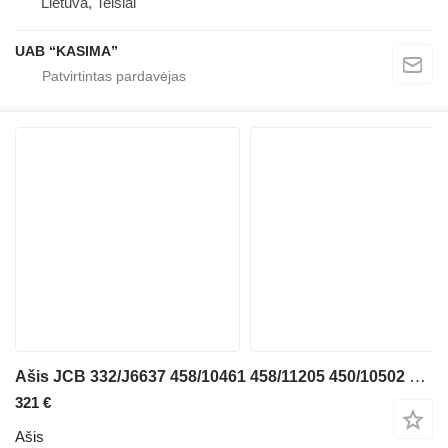
Lietuva, Telšiai
UAB “KASIMA”
Ašis JCB 332/J6637 458/10461 458/11205 450/10502 450/42803 ekskavatoriaus JCB JS130W
321 €
Ašis