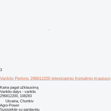
3
Variklis Perkins 296812200 teleskopinio frontalinio krautuvo
Kaina pagal užklausimą
Variklio dalys - variklis
296812200, 108283
Ukraina, Chortkiv
Agro-Power
Susisiekite su pardavėju