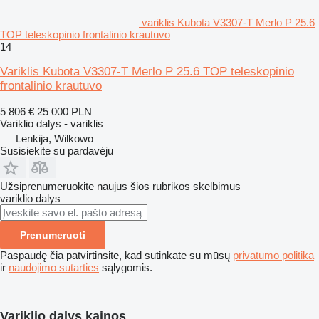
variklis Kubota V3307-T Merlo P 25.6
TOP teleskopinio frontalinio krautuvo
14
Variklis Kubota V3307-T Merlo P 25.6 TOP teleskopinio
frontalinio krautuvo
5 806 €
25 000 PLN
Variklio dalys - variklis
Lenkija, Wilkowo
Susisiekite su pardavėju
Užsiprenumeruokite naujus šios rubrikos skelbimus
variklio dalys
Prenumeruoti
Paspaudę čia patvirtinsite, kad sutinkate su mūsų
privatumo politika
ir
naudojimo sutarties
sąlygomis.
Variklio dalys kainos