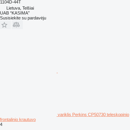
1104D-44T
Lietuva, Telšiai
UAB “KASIMA”
Susisiekite su pardavėju
variklis Perkins CP50730 teleskopinio
frontalinio krautuvo
4