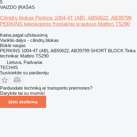
5
VAIZDO ĮRAŠAS
Cilindrų blokas Perkins 1004-4T (AB), AB50622, AB39799
PERKINS teleskopinio frontalinio krautuvo Matbro TS290
Kaina pagal užklausimą
Variklio dalys - cilindrų blokas
Būklė
naujas
PERKINS 1004-4T (AB), AB50622, AB39799 SHORT BLOCK Tinka
technikai: Matbro TS290
Lietuva, Padvariai
TECH4S
Susisiekite su pardavėju
Parduodate techniką ar transporto priemones?
Darykite tai su mumis!
Įdėti skelbimą