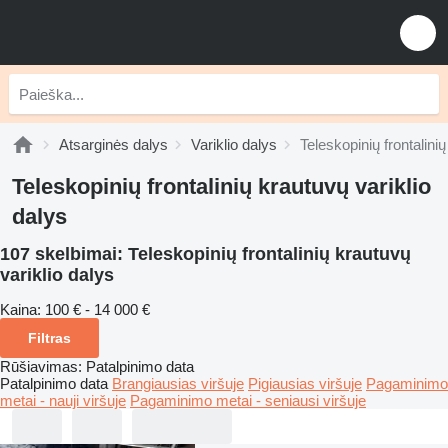
Atsarginės dalys
Variklio dalys
Teleskopinių frontalinių
Teleskopinių frontalinių krautuvų variklio
dalys
107 skelbimai:
Teleskopinių frontalinių krautuvų
variklio dalys
Kaina:
100 € - 14 000 €
Filtras
Rūšiavimas
:
Patalpinimo data
Patalpinimo data
Brangiausias viršuje
Pigiausias viršuje
Pagaminimo
metai - nauji viršuje
Pagaminimo metai - seniausi viršuje