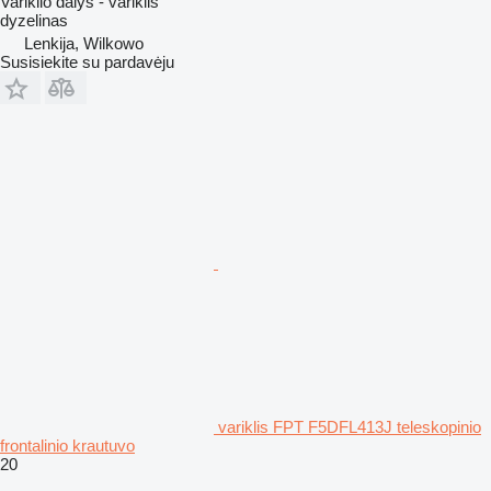
Variklio dalys - variklis
dyzelinas
Lenkija, Wilkowo
Susisiekite su pardavėju
variklis FPT F5DFL413J teleskopinio
frontalinio krautuvo
20