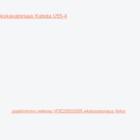
ekskavatoriaus Kubota U55-4
paskirstymo velenas VOE20502005 ekskavatoriaus Volvo