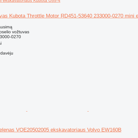
i ekskavatoriaus Kubota U55-4
uvas Kubota Throttle Motor RD451-53640 233000-0270 mini 
ausimą
roselio vožtuvas
3000-0270
i
rdavėju
velenas VOE20502005 ekskavatoriaus Volvo EW160B