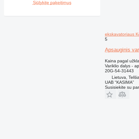
Siūlykite pakeitimus
ekskavatoriaus
5
Apsauginis va
Kaina pagal užkl
Variklio dalys - a
20G-54-31443
Lietuva, Telšia
UAB “KASIMA”
Susisiekite su pa