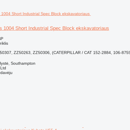
ns 1004 Short Industrial Spec Block ekskavatoriaus
BP
riklis
ZZ50307, ZZ50263, ZZ50306, (CATERPILLAR / CAT 152-2884, 106-8759,
lystė, Southampton
 Ltd
rdavėju