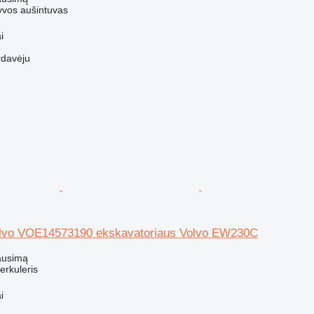
lyvos aušintuvas
i
rdavėju
Volvo VOE14573190 ekskavatoriaus Volvo EW230C
ausimą
terkuleris
i