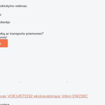
paskirstymo velenas
i
rdavėju
iką ar transporto priemones?
umis!
ą
tuvas VOE14573192 ekskavatoriaus Volvo EW230C
ausimą