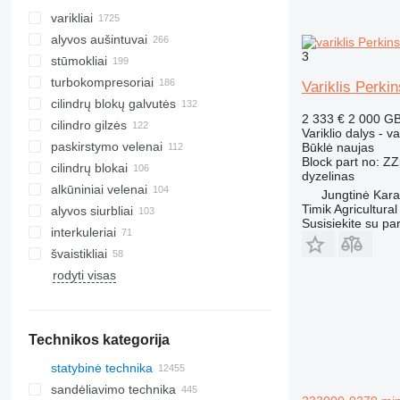
varikliai
alyvos aušintuvai
3
stūmokliai
turbokompresoriai
Variklis Perki
cilindrų blokų galvutės
2 333 €
2 000 G
cilindro gilzės
Variklio dalys - va
paskirstymo velenai
Būklė
naujas
Block part no: 
cilindrų blokai
dyzelinas
alkūniniai velenai
Jungtinė Kara
Timik Agricultural
alyvos siurbliai
Susisiekite su pa
interkuleriai
švaistikliai
rodyti visas
Technikos kategorija
statybinė technika
sandėliavimo technika
ekskavatoriai