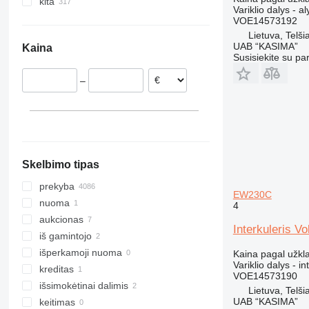
kita
Nyderlandai
Kinija
324
Variklio dalys - a
Vokietija
Turkija
Ukraina
325
VOE14573192
Lenkija
Kirgizija
Kolumbija
Lietuva, Telšia
326
UAB “KASIMA”
Kaina
Italija
Uzbekija
Marokas
329
Susisiekite su pa
Ispanija
Omanas
330
–
Jungtinė Karalystė
336
Danija
340
rodyti visas
345
349
350
Skelbimo tipas
365
374
prekyba
EW230C
375
nuoma
4
390
aukcionas
Interkuleris 
416
iš gamintojo
420
išperkamoji nuoma
Kaina pagal užkl
Variklio dalys - in
422
kreditas
VOE14573190
424
išsimokėtinai dalimis
Lietuva, Telšia
426
UAB “KASIMA”
keitimas