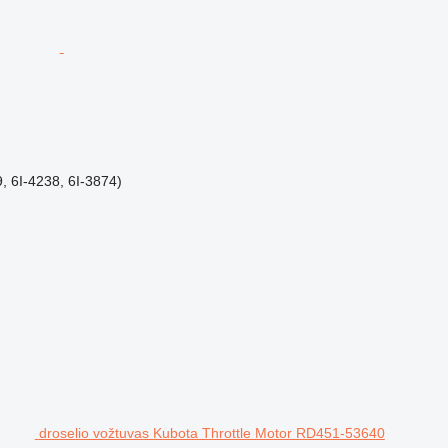
 6I-4238, 6I-3874)
droselio vožtuvas Kubota Throttle Motor RD451-53640