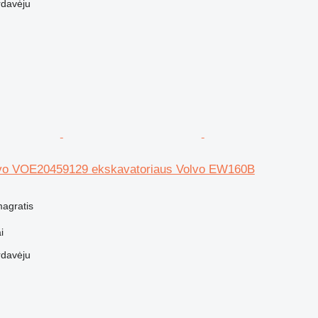
rdavėju
lvo VOE20459129 ekskavatoriaus Volvo EW160B
magratis
i
rdavėju