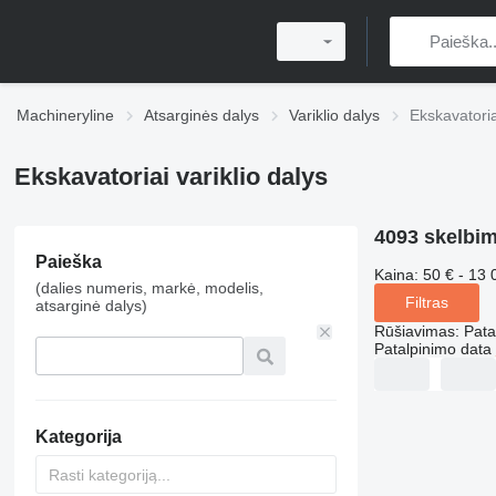
Machineryline
Atsarginės dalys
Variklio dalys
Ekskavatoria
Ekskavatoriai variklio dalys
4093 skelbi
Paieška
Kaina:
50 € - 13 
(dalies numeris, markė, modelis,
Filtras
atsarginė dalys)
Rūšiavimas
:
Pata
Patalpinimo data
Kategorija