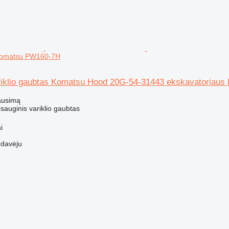
 Komatsu PW160-7H
riklio gaubtas Komatsu Hood 20G-54-31443 ekskavatoriau
ausimą
psauginis variklio gaubtas
i
rdavėju