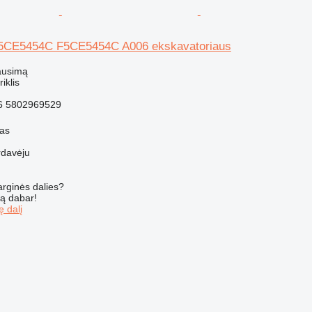
 F5CE5454C F5CE5454C A006 ekskavatoriaus
ausimą
riklis
6 5802969529
nas
rdavėju
arginės dalies?
są dabar!
ę dalį