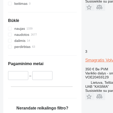
Susisiekite su pa
428
keitimas
430
432
Būklė
434
438
naujas
444
naudotos
631
dalimis
730
perdirbtas
3
777
966
Smagratis Vo
972
Pagaminimo metai
350 €
Be PVM
980
Variklio dalys - s
C-series
–
VOE20459129
DE
Lietuva, Telšia
UAB “KASIMA”
D series
Susisiekite su pa
M-series
MH
PC
Nerandate reikalingo filtro?
V-series