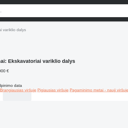
i variklio dalys
mai:
Ekskavatoriai variklio dalys
000 €
lpinimo data
Brangiausias viršuje
Pigiausias viršuje
Pagaminimo metai - nauji viršuj