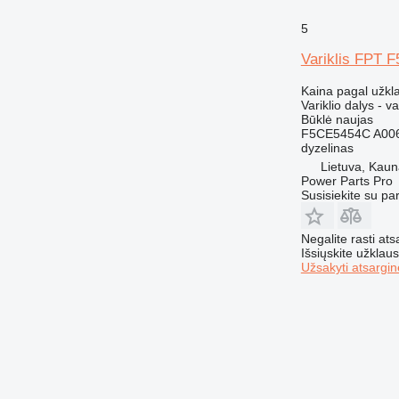
5
Variklis FPT
Kaina pagal užkl
Variklio dalys - va
Būklė
naujas
F5CE5454C A00
dyzelinas
Lietuva, Kau
Power Parts Pro
Susisiekite su pa
Negalite rasti ats
Išsiųskite užklau
Užsakyti atsargin