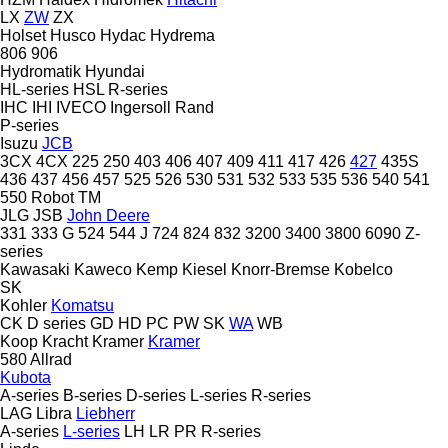
LX
ZW
ZX
Holset
Husco
Hydac
Hydrema
806
906
Hydromatik
Hyundai
HL-series
HSL
R-series
IHC
IHI
IVECO
Ingersoll Rand
P-series
Isuzu
JCB
3CX
4CX
225
250
403
406
407
409
411
417
426
427
435S
436
437
456
457
525
526
530
531
532
533
535
536
540
541
550
Robot
TM
JLG
JSB
John Deere
331
333 G
524
544 J
724
824
832
3200
3400
3800
6090
Z-
series
Kawasaki
Kaweco
Kemp
Kiesel
Knorr-Bremse
Kobelco
SK
Kohler
Komatsu
CK
D series
GD
HD
PC
PW
SK
WA
WB
Koop
Kracht
Kramer
Kramer
580
Allrad
Kubota
A-series
B-series
D-series
L-series
R-series
LAG
Libra
Liebherr
A-series
L-series
LH
LR
PR
R-series