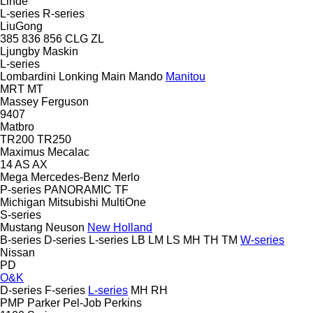
Linde
L-series
R-series
LiuGong
385
836
856
CLG
ZL
Ljungby Maskin
L-series
Lombardini
Lonking
Main
Mando
Manitou
MRT
MT
Massey Ferguson
9407
Matbro
TR200
TR250
Maximus
Mecalac
14
AS
AX
Mega
Mercedes-Benz
Merlo
P-series
PANORAMIC
TF
Michigan
Mitsubishi
MultiOne
S-series
Mustang
Neuson
New Holland
B-series
D-series
L-series
LB
LM
LS
MH
TH
TM
W-series
Nissan
PD
O&K
D-series
F-series
L-series
MH
RH
PMP
Parker
Pel-Job
Perkins