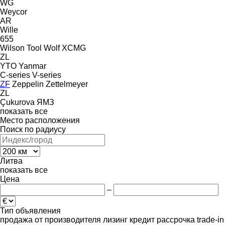
WG
Weycor
AR
Wille
655
Wilson Tool
Wolf
XCMG
ZL
YTO
Yanmar
C-series
V-series
ZF
Zeppelin
Zettelmeyer
ZL
Çukurova
ЯМЗ
показать все
Место расположения
Поиск по радиусу
Литва
показать все
Цена
–
Тип объявления
продажа
от производителя
лизинг
кредит
рассрочка
trade-in