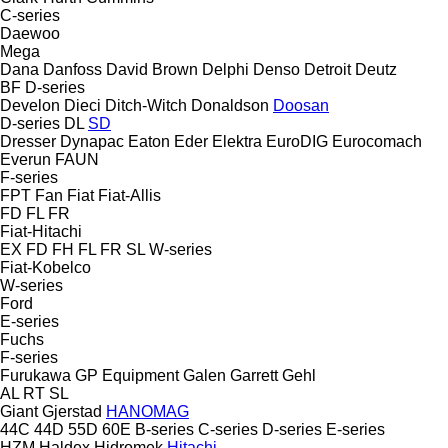
C-series
Daewoo
Mega
Dana
Danfoss
David Brown
Delphi
Denso
Detroit
Deutz
BF
D-series
Develon
Dieci
Ditch-Witch
Donaldson
Doosan
D-series
DL
SD
Dresser
Dynapac
Eaton
Eder
Elektra
EuroDIG
Eurocomach
Everun
FAUN
F-series
FPT
Fan
Fiat
Fiat-Allis
FD
FL
FR
Fiat-Hitachi
EX
FD
FH
FL
FR
SL
W-series
Fiat-Kobelco
W-series
Ford
E-series
Fuchs
F-series
Furukawa
GP Equipment
Galen
Garrett
Gehl
AL
RT
SL
Giant
Gjerstad
HANOMAG
44C
44D
55D
60E
B-series
C-series
D-series
E-series
HZM
Haldex
Hidromek
Hitachi