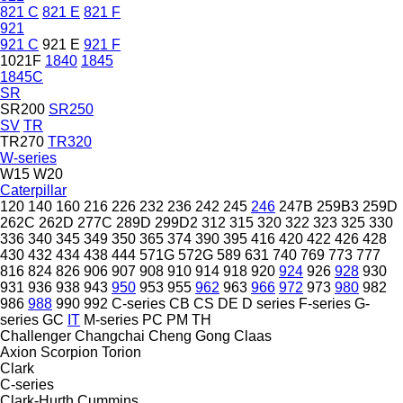
821 C
821 E
821 F
921
921 C
921 E
921 F
1021F
1840
1845
1845C
SR
SR200
SR250
SV
TR
TR270
TR320
W-series
W15
W20
Caterpillar
120
140
160
216
226
232
236
242
245
246
247B
259B3
259D
262C
262D
277C
289D
299D2
312
315
320
322
323
325
330
336
340
345
349
350
365
374
390
395
416
420
422
426
428
430
432
434
438
444
571G
572G
589
631
740
769
773
777
816
824
826
906
907
908
910
914
918
920
924
926
928
930
931
936
938
943
950
953
955
962
963
966
972
973
980
982
986
988
990
992
C-series
CB
CS
DE
D series
F-series
G-
series
GC
IT
M-series
PC
PM
TH
Challenger
Changchai
Cheng Gong
Claas
Axion
Scorpion
Torion
Clark
C-series
Clark-Hurth
Cummins