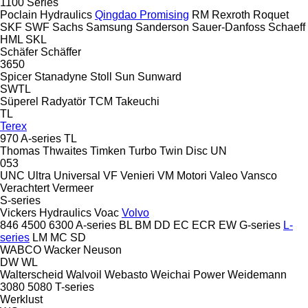
1100 Series
Poclain Hydraulics
Qingdao Promising
RM
Rexroth
Roquet
SKF
SWF
Sachs
Samsung
Sanderson
Sauer-Danfoss
Schaeff
HML
SKL
Schäfer
Schäffer
3650
Spicer
Stanadyne
Stoll
Sun
Sunward
SWTL
Süperel Radyatör
TCM
Takeuchi
TL
Terex
970
A-series
TL
Thomas
Thwaites
Timken
Turbo
Twin Disc
UN
053
UNC
Ultra
Universal
VF Venieri
VM Motori
Valeo
Vansco
Verachtert
Vermeer
S-series
Vickers Hydraulics
Voac
Volvo
846
4500
6300
A-series
BL
BM
DD
EC
ECR
EW
G-series
L-
series
LM
MC
SD
WABCO
Wacker Neuson
DW
WL
Walterscheid
Walvoil
Webasto
Weichai Power
Weidemann
3080
5080
T-series
Werklust