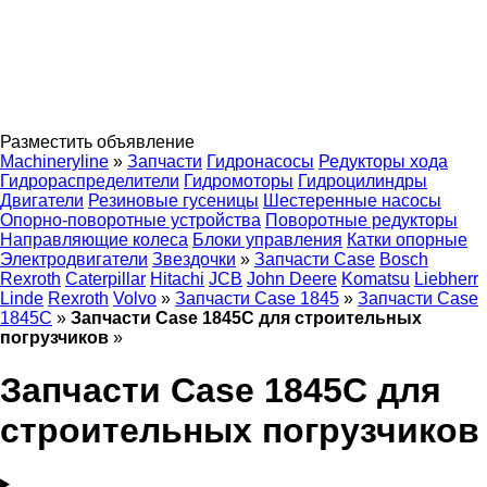
Разместить объявление
Machineryline
»
Запчасти
Гидронасосы
Редукторы хода
Гидрораспределители
Гидромоторы
Гидроцилиндры
Двигатели
Резиновые гусеницы
Шестеренные насосы
Опорно-поворотные устройства
Поворотные редукторы
Направляющие колеса
Блоки управления
Катки опорные
Электродвигатели
Звездочки
»
Запчасти Case
Bosch
Rexroth
Caterpillar
Hitachi
JCB
John Deere
Komatsu
Liebherr
Linde
Rexroth
Volvo
»
Запчасти Case 1845
»
Запчасти Case
1845C
»
Запчасти Case 1845C для строительных
погрузчиков
»
Запчасти Case 1845C для
строительных погрузчиков