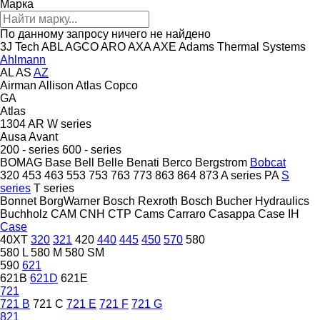
Марка
По данному запросу ничего не найдено
3J Tech
ABL
AGCO
ARO
AXA
AXE
Adams Thermal Systems
Ahlmann
AL
AS
AZ
Airman
Allison
Atlas Copco
GA
Atlas
1304
AR
W series
Ausa
Avant
200 - series
600 - series
BOMAG
Base
Bell
Belle
Benati
Berco
Bergstrom
Bobcat
320
453
463
553
753
763
773
863
864
873
A series
PA
S
series
T series
Bonnet
BorgWarner
Bosch Rexroth
Bosch
Bucher Hydraulics
Buchholz
CAM
CNH
CTP
Cams
Carraro
Casappa
Case IH
Case
40XT
320
321
420
440
445
450
570
580
580 L
580 M
580 SM
590
621
621B
621D
621E
721
721 B
721 C
721 E
721 F
721 G
821