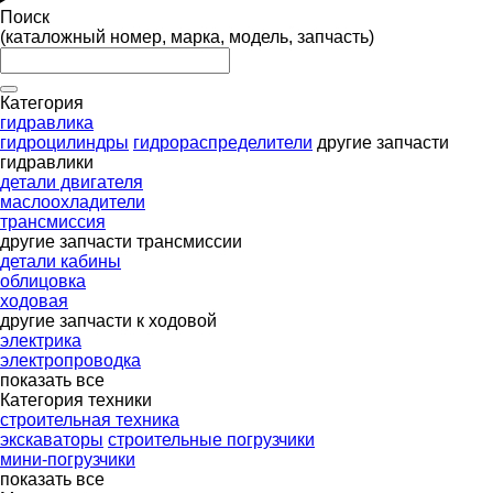
Поиск
(каталожный номер, марка, модель, запчасть)
Категория
гидравлика
гидроцилиндры
гидрораспределители
другие запчасти
гидравлики
детали двигателя
маслоохладители
трансмиссия
другие запчасти трансмиссии
детали кабины
облицовка
ходовая
другие запчасти к ходовой
электрика
электропроводка
показать все
Категория техники
строительная техника
экскаваторы
строительные погрузчики
мини-погрузчики
показать все