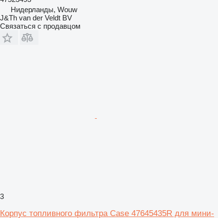
Нидерланды, Wouw
J&Th van der Veldt BV
Связаться с продавцом
3
Корпус топливного фильтра Case 47645435R для мини-