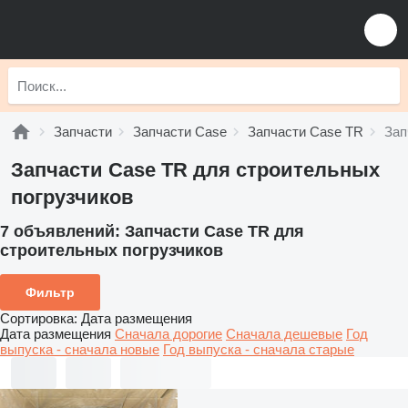
Запчасти
Запчасти Case
Запчасти Case TR
Зап
Запчасти Case TR для строительных
погрузчиков
7 объявлений:
Запчасти Case TR для
строительных погрузчиков
Фильтр
Сортировка
:
Дата размещения
Дата размещения
Сначала дорогие
Сначала дешевые
Год
выпуска - сначала новые
Год выпуска - сначала старые