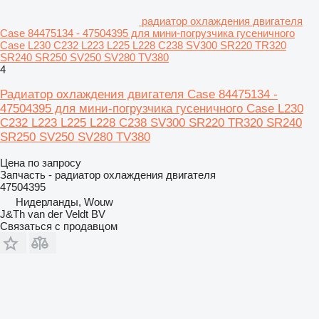
радиатор охлаждения двигателя
Case 84475134 - 47504395 для мини-погрузчика гусеничного
Case L230 C232 L223 L225 L228 C238 SV300 SR220 TR320
SR240 SR250 SV250 SV280 TV380
4
Радиатор охлаждения двигателя Case 84475134 -
47504395 для мини-погрузчика гусеничного Case L230
C232 L223 L225 L228 C238 SV300 SR220 TR320 SR240
SR250 SV250 SV280 TV380
Цена по запросу
Запчасть - радиатор охлаждения двигателя
47504395
Нидерланды, Wouw
J&Th van der Veldt BV
Связаться с продавцом