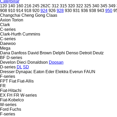
Caterpillar
120
140
160
216
245
262C
312
315
320
322
325
340
345
349
908
910
914
918
920
924
926
928
930
931
936
938
943
950
9
Changchai
Cheng Gong
Claas
Axion
Torion
Clark
C-series
Clark-Hurth
Cummins
C-series
Daewoo
Mega
Dana
Danfoss
David Brown
Delphi
Denso
Detroit
Deutz
BF
D-series
Develon
Dieci
Donaldson
Doosan
D-series
DL
SD
Dresser
Dynapac
Eaton
Eder
Elektra
Everun
FAUN
F-series
FPT
Fiat
Fiat-Allis
FR
Fiat-Hitachi
EX
FH
FR
W-series
Fiat-Kobelco
W-series
Ford
Fuchs
F-series