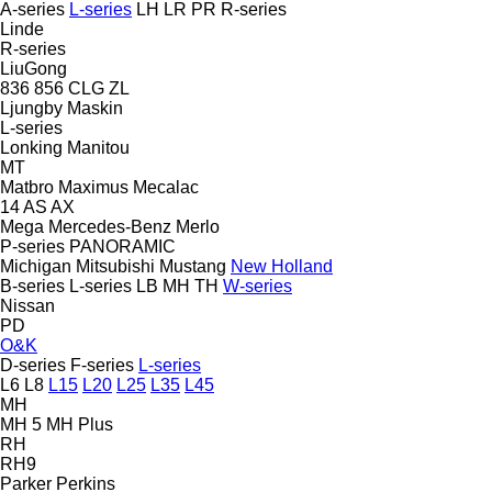
A-series
L-series
LH
LR
PR
R-series
Linde
R-series
LiuGong
836
856
CLG
ZL
Ljungby Maskin
L-series
Lonking
Manitou
MT
Matbro
Maximus
Mecalac
14
AS
AX
Mega
Mercedes-Benz
Merlo
P-series
PANORAMIC
Michigan
Mitsubishi
Mustang
New Holland
B-series
L-series
LB
MH
TH
W-series
Nissan
PD
O&K
D-series
F-series
L-series
L6
L8
L15
L20
L25
L35
L45
MH
MH 5
MH Plus
RH
RH9
Parker
Perkins