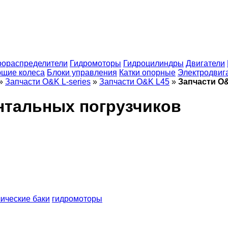
рораспределители
Гидромоторы
Гидроцилиндры
Двигатели
щие колеса
Блоки управления
Катки опорные
Электродвиг
»
Запчасти O&K L-series
»
Запчасти O&K L45
»
Запчасти O
нтальных погрузчиков
ические баки
гидромоторы