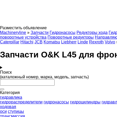
Разместить объявление
Machineryline
»
Запчасти
Гидронасосы
Редукторы хода
Гид
поворотные устройства
Поворотные редукторы
Направляю
Caterpillar
Hitachi
JCB
Komatsu
Liebherr
Linde
Rexroth
Volvo
Запчасти O&K L45 для фро
Поиск
(каталожный номер, марка, модель, запчасть)
Категория
гидравлика
гидрораспределители
гидронасосы
гидроцилиндры
гидравл
ходовая
оси
ступицы
трансмиссия