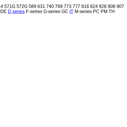
44
571G
572G
589
631
740
769
773
777
816
824
826
906
907
DE
D series
F-series
G-series
GC
IT
M-series
PC
PM
TH