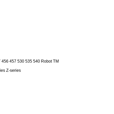
7
456
457
530
535
540
Robot
TM
ies
Z-series