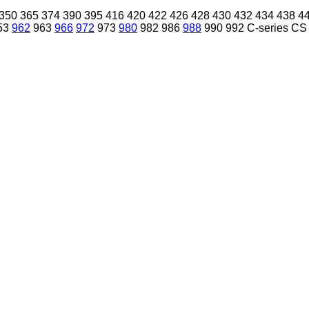
350
365
374
390
395
416
420
422
426
428
430
432
434
438
4
53
962
963
966
972
973
980
982
986
988
990
992
C-series
CS