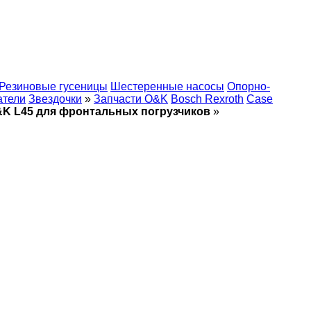
Резиновые гусеницы
Шестеренные насосы
Опорно-
атели
Звездочки
»
Запчасти O&K
Bosch Rexroth
Case
&K L45 для фронтальных погрузчиков
»