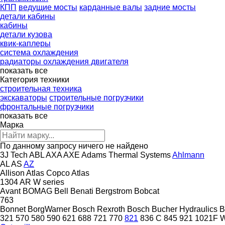
КПП
ведущие мосты
карданные валы
задние мосты
детали кабины
кабины
детали кузова
квик-каплеры
система охлаждения
радиаторы охлаждения двигателя
показать все
Категория техники
строительная техника
экскаваторы
строительные погрузчики
фронтальные погрузчики
показать все
Марка
По данному запросу ничего не найдено
3J Tech
ABL
AXA
AXE
Adams Thermal Systems
Ahlmann
AL
AS
AZ
Allison
Atlas Copco
Atlas
1304
AR
W series
Avant
BOMAG
Bell
Benati
Bergstrom
Bobcat
763
Bonnet
BorgWarner
Bosch Rexroth
Bosch
Bucher Hydraulics
B
321
570
580
590
621
688
721
770
821
836 C
845
921
1021F
W