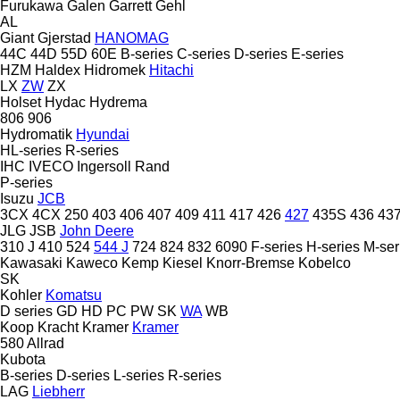
Furukawa
Galen
Garrett
Gehl
AL
Giant
Gjerstad
HANOMAG
44C
44D
55D
60E
B-series
C-series
D-series
E-series
HZM
Haldex
Hidromek
Hitachi
LX
ZW
ZX
Holset
Hydac
Hydrema
806
906
Hydromatik
Hyundai
HL-series
R-series
IHC
IVECO
Ingersoll Rand
P-series
Isuzu
JCB
3CX
4CX
250
403
406
407
409
411
417
426
427
435S
436
43
JLG
JSB
John Deere
310 J
410
524
544 J
724
824
832
6090
F-series
H-series
M-ser
Kawasaki
Kaweco
Kemp
Kiesel
Knorr-Bremse
Kobelco
SK
Kohler
Komatsu
D series
GD
HD
PC
PW
SK
WA
WB
Koop
Kracht
Kramer
Kramer
580
Allrad
Kubota
B-series
D-series
L-series
R-series
LAG
Liebherr