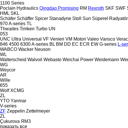
1100 Series
Poclain Hydraulics
Qingdao Promising
RM
Rexroth
SKF
SWF
HML
SKL
Schäfer
Schäffer
Spicer
Stanadyne
Stoll
Sun
Süperel Radyatör
970
A-series
TL
Thwaites
Timken
Turbo
UN
053
UNC
Ultra
Universal
VF Venieri
VM Motori
Valeo
Vansco
Verac
846
4500
6300
A-series
BL
BM
DD
EC
ECR
EW
G-series
L-ser
WABCO
Wacker Neuson
WL
Walterscheid
Walvoil
Webasto
Weichai Power
Weidemann
Wer
WG
Weycor
AR
Wille
655
Wolf
XCMG
ZL
YTO
Yanmar
V-series
ZF
Zeppelin
Zettelmeyer
ZL
Çukurova
ЯМЗ
показать все