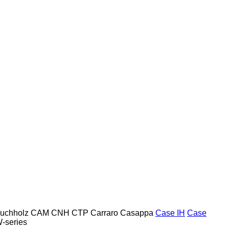
uchholz
CAM
CNH
CTP
Carraro
Casappa
Case IH
Case
-series