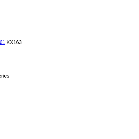
61
KX163
eries