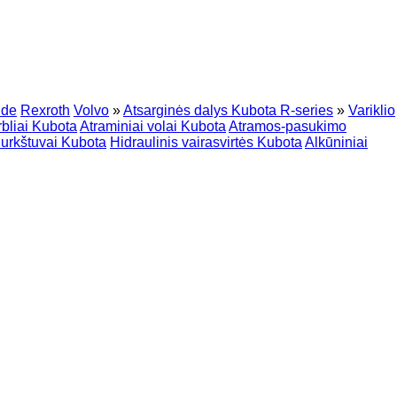
nde
Rexroth
Volvo
»
Atsarginės dalys Kubota R-series
»
Variklio
rbliai Kubota
Atraminiai volai Kubota
Atramos-pasukimo
urkštuvai Kubota
Hidraulinis vairasvirtės Kubota
Alkūniniai