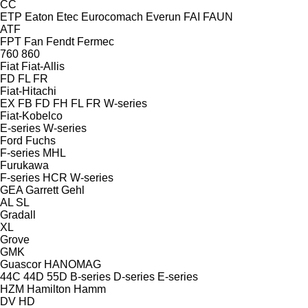
CC
ETP
Eaton
Etec
Eurocomach
Everun
FAI
FAUN
ATF
FPT
Fan
Fendt
Fermec
760
860
Fiat
Fiat-Allis
FD
FL
FR
Fiat-Hitachi
EX
FB
FD
FH
FL
FR
W-series
Fiat-Kobelco
E-series
W-series
Ford
Fuchs
F-series
MHL
Furukawa
F-series
HCR
W-series
GEA
Garrett
Gehl
AL
SL
Gradall
XL
Grove
GMK
Guascor
HANOMAG
44C
44D
55D
B-series
D-series
E-series
HZM
Hamilton
Hamm
DV
HD