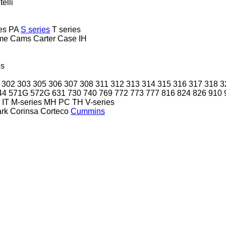
telli
es
PA
S series
T series
me
Cams
Carter
Case IH
es
302
303
305
306
307
308
311
312
313
314
315
316
317
318
3
44
571G
572G
631
730
740
769
772
773
777
816
824
826
910
IT
M-series
MH
PC
TH
V-series
ark
Corinsa
Corteco
Cummins