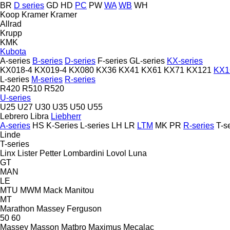
BR
D series
GD
HD
PC
PW
WA
WB
WH
Koop
Kramer
Kramer
Allrad
Krupp
KMK
Kubota
A-series
B-series
D-series
F-series
GL-series
KX-series
KX018-4
KX019-4
KX080
KX36
KX41
KX61
KX71
KX121
KX1
L-series
M-series
R-series
R420
R510
R520
U-series
U25
U27
U30
U35
U50
U55
Lebrero
Libra
Liebherr
A-series
HS
K-Series
L-series
LH
LR
LTM
MK
PR
R-series
T-s
Linde
T-series
Linx
Lister Petter
Lombardini
Lovol
Luna
GT
MAN
LE
MTU
MWM
Mack
Manitou
MT
Marathon
Massey Ferguson
50
60
Massey
Masson
Matbro
Maximus
Mecalac