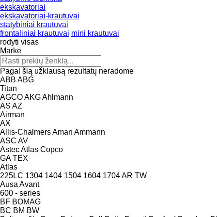
ekskavatoriai
ekskavatoriai-krautuvai
statybiniai krautuvai
frontaliniai krautuvai
mini krautuvai
rodyti visas
Markė
Pagal šią užklausą rezultatų neradome
ABB
ABG
Titan
AGCO
AKG
Ahlmann
AS
AZ
Airman
AX
Allis-Chalmers
Aman
Ammann
ASC
AV
Astec
Atlas Copco
GA
TEX
Atlas
225LC
1304
1404
1504
1604
1704
AR
TW
Ausa
Avant
600 - series
BF
BOMAG
BC
BM
BW