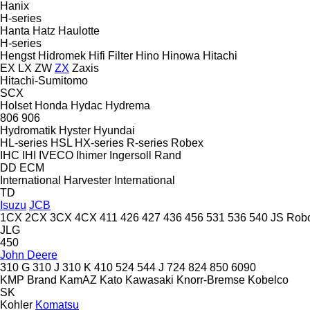
Hanix
H-series
Hanta
Hatz
Haulotte
H-series
Hengst
Hidromek
Hifi Filter
Hino
Hinowa
Hitachi
EX
LX
ZW
ZX
Zaxis
Hitachi-Sumitomo
SCX
Holset
Honda
Hydac
Hydrema
806
906
Hydromatik
Hyster
Hyundai
HL-series
HSL
HX-series
R-series
Robex
IHC
IHI
IVECO
Ihimer
Ingersoll Rand
DD
ECM
International Harvester
International
TD
Isuzu
JCB
1CX
2CX
3CX
4CX
411
426
427
436
456
531
536
540
JS
Rob
JLG
450
John Deere
310 G
310 J
310 K
410
524
544 J
724
824
850
6090
KMP Brand
KamAZ
Kato
Kawasaki
Knorr-Bremse
Kobelco
SK
Kohler
Komatsu