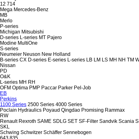
12
714
Mega
Mercedes-Benz
MB
Merlo
P-series
Michigan
Mitsubishi
D-series
L-series
MT
Pajero
Modine
MultiOne
S-series
Neumeier
Neuson
New Holland
B-series
CX
D-series
E-series
L-series
LB
LM
LS
MH
NH
TM
W
Nissan
PD
O&K
L-series
MH
RH
OFM
Optima
PMP
Paccar
Parker
Pel-Job
EB
Perkins
1100 Series
2500 Series
4000 Series
Poclain Hydraulics
Poyaud
Qingdao Promising
Rammax
RW
Renault
Rexroth
SAME
SDLG
SET
SF-Filter
Sandvik
Scania
S
SKL
Schwing
Schwitzer
Schäffer
Sennebogen
643
835