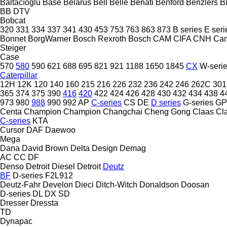
Baltacıoğlu
Base
Belarus
Bell
Belle
Benati
Benford
Benzlers
Bi
BB
DTV
Bobcat
320
331
334
337
341
430
453
753
763
863
873
B series
E seri
Bonnet
BorgWarner
Bosch Rexroth
Bosch
CAM
CIFA
CNH
Ca
Steiger
Case
570
580
590
621
688
695
821
921
1188
1650
1845
CX
W-seri
Caterpillar
12H
12K
120
140
160
215
216
226
232
236
242
246
262C
301
365
374
375
390
416
420
422
424
426
428
430
432
434
438
4
973
980
988
990
992
AP
C-series
CS
DE
D series
G-series
GP
Centa
Champion
Champion
Changchai
Cheng Gong
Claas
Cl
C-series
KTA
Cursor
DAF
Daewoo
Mega
Dana
David Brown
Delta Design
Demag
AC
CC
DF
Denso
Detroit Diesel
Detroit
Deutz
BF
D-series
F2L912
Deutz-Fahr
Develon
Dieci
Ditch-Witch
Donaldson
Doosan
D-series
DL
DX
SD
Dresser
Dressta
TD
Dynapac