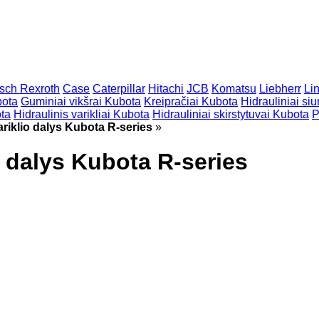
sch Rexroth
Case
Caterpillar
Hitachi
JCB
Komatsu
Liebherr
Li
bota
Guminiai vikšrai Kubota
Kreipračiai Kubota
Hidrauliniai siu
ota
Hidraulinis varikliai Kubota
Hidrauliniai skirstytuvai Kubota
P
riklio dalys Kubota R-series
»
o dalys Kubota R-series