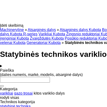
Įdėti skelbimą
Machineryline
»
Atsarginės dalys
»
Atsarginės dalys Kubota
Bo
dalys Kubota R-series
Varikliai Kubota
Žingsnio reduktoriai Ku
įrenginiai Kubota
Žvaigždutės Kubota
Posūkio reduktoriai Kub
velenai Kubota
Generatoriai Kubota
»
Statybinės technikos va
Statybinės technikos varikli
Paieška
(dalies numeris, markė, modelis, atsarginė dalys)
Kategorija
varikliai
gazo trosai
kitos variklio dalys
rodyti visas
Technikos kategorija
statybinė technika