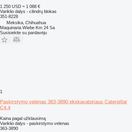
1 250 USD
≈ 1 088 €
Variklio dalys - cilindrų blokas
351-8228
Meksika, Chihuahua
Maquinaria Wiebe Km 24 Sa
Susisiekite su pardavėju
1
Paskirstymo velenas 363-3890 ekskavatoriaus Caterpillar
C4.4
Kaina pagal užklausimą
Variklio dalys - paskirstymo velenas
363-3890