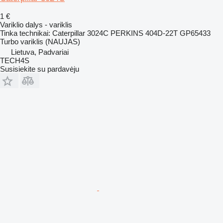
1 €
Variklio dalys - variklis
Tinka technikai: Caterpillar 3024C PERKINS 404D-22T GP65433
Turbo variklis (NAUJAS)
Lietuva, Padvariai
TECH4S
Susisiekite su pardavėju