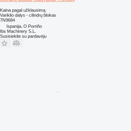
Kaina pagal užklausimą
Variklio dalys - cilindrų blokas
7N9684
Ispanija, O Porriño
Ibs Machinery S.L.
Susisiekite su pardavėju