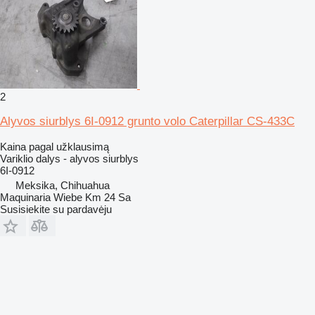
2
Alyvos siurblys 6I-0912 grunto volo Caterpillar CS-433C
Kaina pagal užklausimą
Variklio dalys - alyvos siurblys
6I-0912
Meksika, Chihuahua
Maquinaria Wiebe Km 24 Sa
Susisiekite su pardavėju