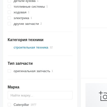
детали кузова
КПП
топливные системы
ведущие мосты
квик-каплеры
ходовая
карданные валы
топливные баки
электрика
передние мосты
рули
другие запчасти
блоки управления
ремкомплекты
запчасти
Категория техники
строительная техника
строительные погрузчики
фронтальные погрузчики
Тип запчасти
оригинальная запчасть
Марка
Caterpillar
AL
GA
1304
200 - series
320
40XT