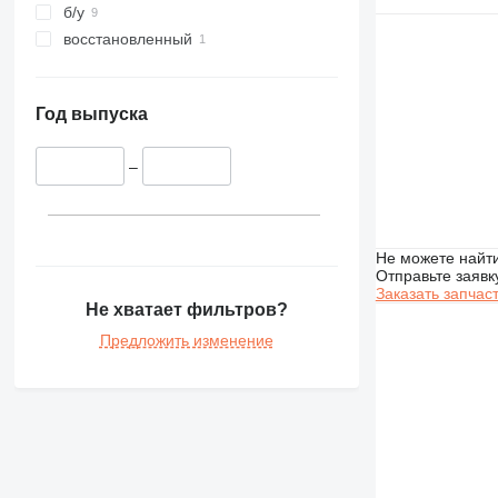
426
б/у
428
восстановленный
430
432
434
Год выпуска
438
444
–
571G
572G
589
Не можете найти
631
Отправьте заявк
Заказать запчас
740
Не хватает фильтров?
769
Предложить изменение
773
777
816
824
826
906