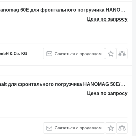
Передний мост HANOMAG ZF aus Hanomag 60E для фронтального погрузчика HANOMAG ZF aus Hanomag 60E
Цена по запросу
GmbH & Co. KG
Связаться с продавцом
КПП HANOMAG 50E/60E/70E Lastschalt для фронтального погрузчика HANOMAG 50E/60E/70E
Цена по запросу
Связаться с продавцом