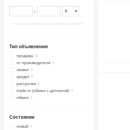
Испания
W-series
315
525
MC
–
320
526
SD
322
530
323
531
325
532
330
533
Тип объявления
336
535
340
536
продажа
345
540
от производителя
349
541
лизинг
350
550
кредит
365
Robot
рассрочка
374
TM
trade-in (обмен с доплатой)
390
обмен
395
416
Состояние
420
422
новый