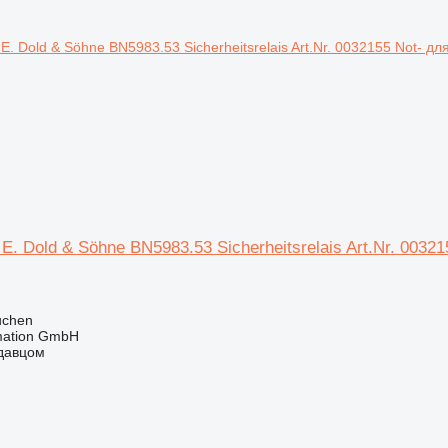
E. Dold & Söhne BN5983.53 Sicherheitsrelais Art.Nr. 00
uchen
mation GmbH
одавцом