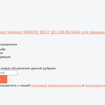
ния Siemens SIMATIC 6ES7 321-1BL00-0AA0 для промыш
 управления
ille
nt
одавцом
 новые объявления данной рубрики
я
глашаетесь с нашей
политикой конфиденциальности
и
пользовател