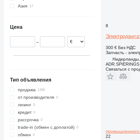
Азия
Германия
Бельгия
Узбекистан
Франция
Турция
8
Цена
Испания
Электродвига
Португалия
–
Нидерланды
300 €
Без НДС
Италия
Запчасть - элек
Нидерланды, 
ADR.SPIERINGS
Связаться с пр
Тип объявления
продажа
от производителя
лизинг
кредит
рассрочка
trade-in (обмен с доплатой)
промышленного
обмен
22