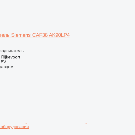
тель Siemens CAF38 AK90LP4
тродвигатель
Rijkevoort
 BV
одавцом
 оборудования