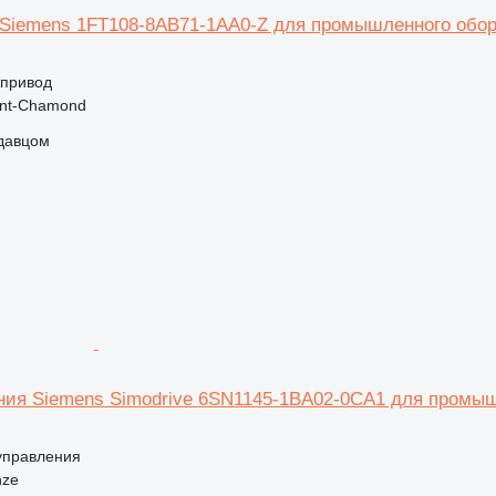
Siemens 1FT108-8AB71-1AA0-Z для промышленного обо
опривод
int-Chamond
одавцом
ния Siemens Simodrive 6SN1145-1BA02-0CA1 для промы
 управления
nze