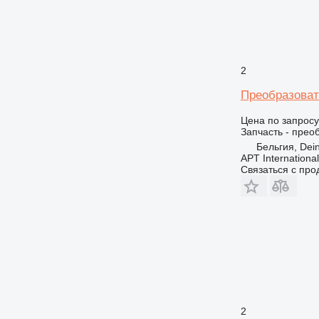
2
Преобразоват
Цена по запросу
Запчасть - прео
Бельгия, Dei
APT International
Связаться с пр
2