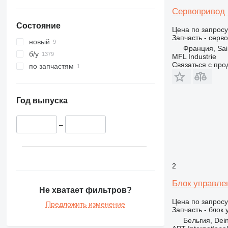
Сервопривод 
Состояние
Цена по запросу
Запчасть - серв
новый
Франция, Sa
б/у
MFL Industrie
Связаться с пр
по запчастям
Год выпуска
–
2
Блок управле
Не хватает фильтров?
Цена по запросу
Предложить изменение
Запчасть - блок
Бельгия, Dei