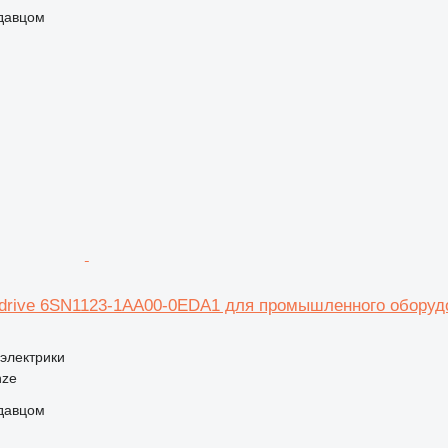
одавцом
drive 6SN1123-1AA00-0EDA1 для промышленного оборуд
 электрики
nze
одавцом