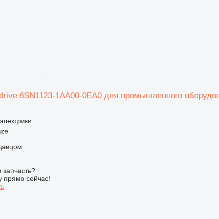
drive 6SN1123-1AA00-0EA0 для промышленного оборудо
 электрики
nze
одавцом
 запчасть?
у прямо сейчас!
ть