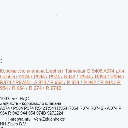
3
Коромысло клапана Liebherr Tuimelaar D 9408 A974 для
Liebherr A974 / P964 / P974 / R942 / R944 / R954 / R964 /
R974 / R974B - A 974 / P 964 / P 974 / R 942 / R 944 / R
954 / R 964 / R 974 / R 974B
100 €
Без НДС
Запчасть - коромысло клапана
A974 / P964 P974 R942 R944 R954 R964 R974 R974B - A 974 P
964 R 942 944 954 974B 9272224
Нидерланды, Ven-Zeldenheide
NH Sales B.V.