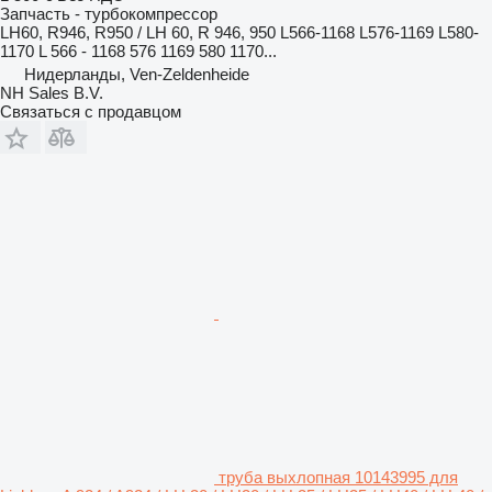
Запчасть - турбокомпрессор
LH60, R946, R950 / LH 60, R 946, 950 L566-1168 L576-1169 L580-
1170 L 566 - 1168 576 1169 580 1170...
Нидерланды, Ven-Zeldenheide
NH Sales B.V.
Связаться с продавцом
труба выхлопная 10143995 для