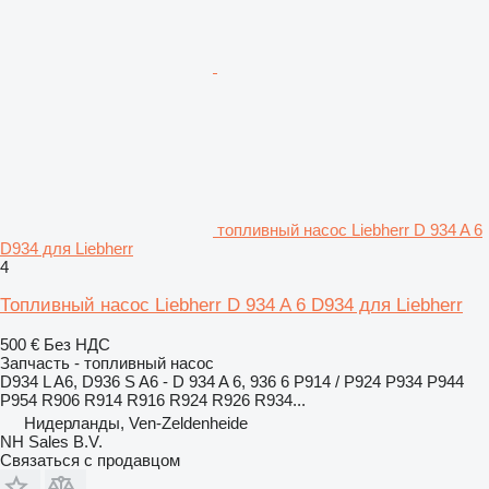
топливный насос Liebherr D 934 A 6
D934 для Liebherr
4
Топливный насос Liebherr D 934 A 6 D934 для Liebherr
500 €
Без НДС
Запчасть - топливный насос
D934 L A6, D936 S A6 - D 934 A 6, 936 6 P914 / P924 P934 P944
P954 R906 R914 R916 R924 R926 R934...
Нидерланды, Ven-Zeldenheide
NH Sales B.V.
Связаться с продавцом