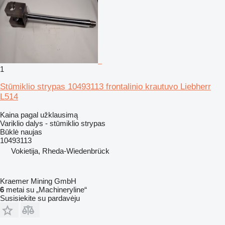
1
Stūmiklio strypas 10493113 frontalinio krautuvo Liebherr
L514
Kaina pagal užklausimą
Variklio dalys - stūmiklio strypas
Būklė
naujas
10493113
Vokietija, Rheda-Wiedenbrück
Kraemer Mining GmbH
6
metai su „Machineryline“
Susisiekite su pardavėju