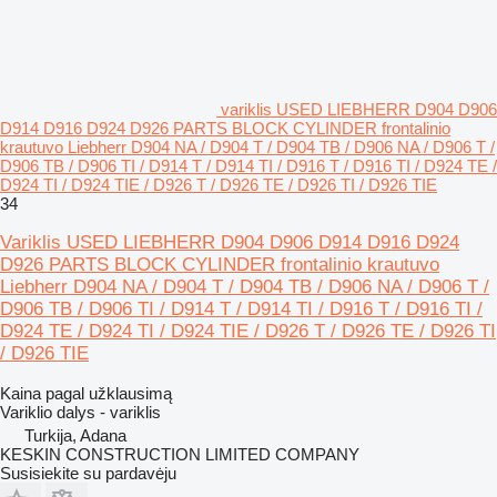
variklis USED LIEBHERR D904 D906
D914 D916 D924 D926 PARTS BLOCK CYLINDER frontalinio
krautuvo Liebherr D904 NA / D904 T / D904 TB / D906 NA / D906 T /
D906 TB / D906 TI / D914 T / D914 TI / D916 T / D916 TI / D924 TE /
D924 TI / D924 TIE / D926 T / D926 TE / D926 TI / D926 TIE
34
Variklis USED LIEBHERR D904 D906 D914 D916 D924
D926 PARTS BLOCK CYLINDER frontalinio krautuvo
Liebherr D904 NA / D904 T / D904 TB / D906 NA / D906 T /
D906 TB / D906 TI / D914 T / D914 TI / D916 T / D916 TI /
D924 TE / D924 TI / D924 TIE / D926 T / D926 TE / D926 TI
/ D926 TIE
Kaina pagal užklausimą
Variklio dalys - variklis
Turkija, Adana
KESKIN CONSTRUCTION LIMITED COMPANY
Susisiekite su pardavėju