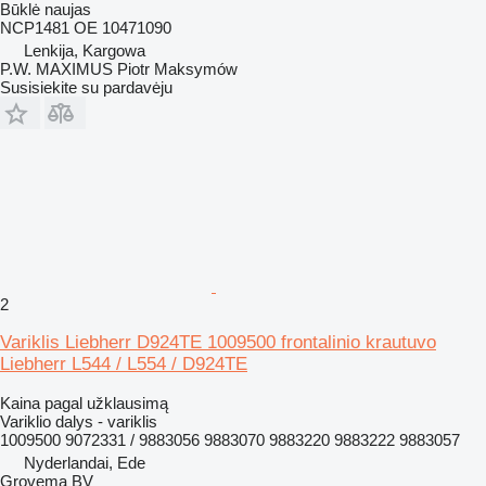
Būklė
naujas
NCP1481 OE 10471090
Lenkija, Kargowa
P.W. MAXIMUS Piotr Maksymów
Susisiekite su pardavėju
2
Variklis Liebherr D924TE 1009500 frontalinio krautuvo
Liebherr L544 / L554 / D924TE
Kaina pagal užklausimą
Variklio dalys - variklis
1009500 9072331 / 9883056 9883070 9883220 9883222 9883057
Nyderlandai, Ede
Grovema BV