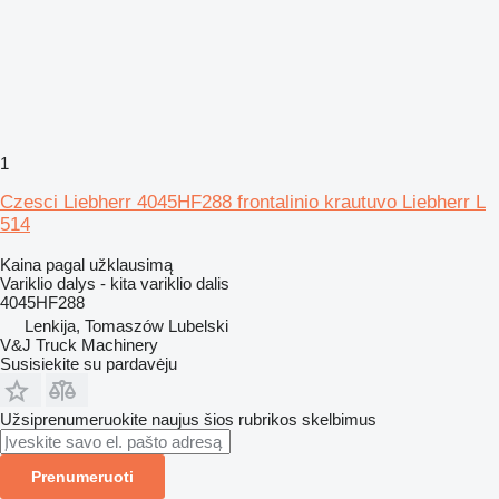
1
Czesci Liebherr 4045HF288 frontalinio krautuvo Liebherr L
514
Kaina pagal užklausimą
Variklio dalys - kita variklio dalis
4045HF288
Lenkija, Tomaszów Lubelski
V&J Truck Machinery
Susisiekite su pardavėju
Užsiprenumeruokite naujus šios rubrikos skelbimus
Prenumeruoti