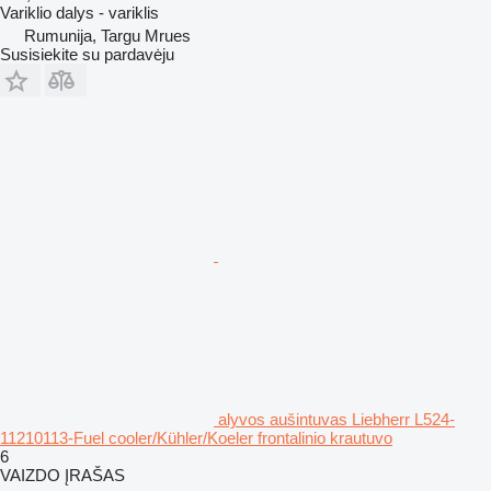
Variklio dalys - variklis
Rumunija, Targu Mrues
Susisiekite su pardavėju
alyvos aušintuvas Liebherr L524-
11210113-Fuel cooler/Kühler/Koeler frontalinio krautuvo
6
VAIZDO ĮRAŠAS