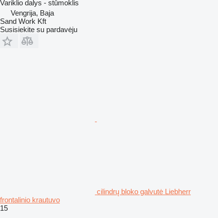
Variklio dalys - stūmoklis
Vengrija, Baja
Sand Work Kft
Susisiekite su pardavėju
cilindrų bloko galvutė Liebherr
frontalinio krautuvo
15