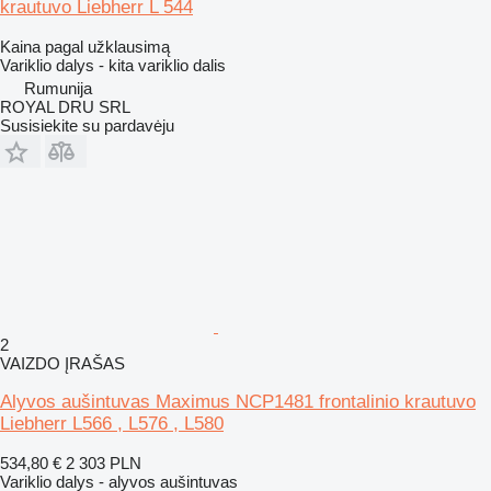
krautuvo Liebherr L 544
Kaina pagal užklausimą
Variklio dalys - kita variklio dalis
Rumunija
ROYAL DRU SRL
Susisiekite su pardavėju
2
VAIZDO ĮRAŠAS
Alyvos aušintuvas Maximus NCP1481 frontalinio krautuvo
Liebherr L566 , L576 , L580
534,80 €
2 303 PLN
Variklio dalys - alyvos aušintuvas