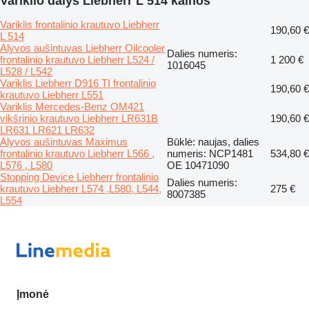
Variklio dalys Liebherr L 514 kainos
Variklis frontalinio krautuvo Liebherr
190,60 €
L 514
Alyvos aušintuvas Liebherr Oilcooler
Dalies numeris:
frontalinio krautuvo Liebherr L524 /
1 200 €
1016045
L528 / L542
Variklis Liebherr D916 TI frontalinio
190,60 €
krautuvo Liebherr L551
Variklis Mercedes-Benz OM421
vikšrinio krautuvo Liebherr LR631B
190,60 €
LR631 LR621 LR632
Alyvos aušintuvas Maximus
Būklė: naujas, dalies
frontalinio krautuvo Liebherr L566 ,
numeris: NCP1481
534,80 €
L576 , L580
OE 10471090
Stopping Device Liebherr frontalinio
Dalies numeris:
krautuvo Liebherr L574 ,L580, L544,
275 €
8007385
L554
Įmonė