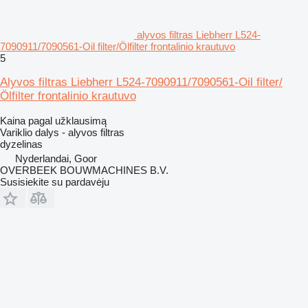
alyvos filtras Liebherr L524-
7090911/7090561-Oil filter/Ölfilter frontalinio krautuvo
5
Alyvos filtras Liebherr L524-7090911/7090561-Oil filter/
Ölfilter frontalinio krautuvo
Kaina pagal užklausimą
Variklio dalys - alyvos filtras
dyzelinas
Nyderlandai, Goor
OVERBEEK BOUWMACHINES B.V.
Susisiekite su pardavėju