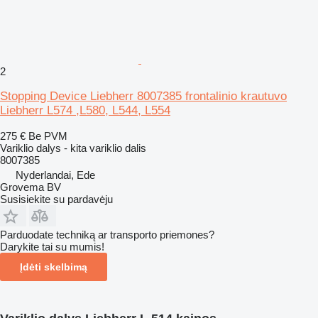
2
Stopping Device Liebherr 8007385 frontalinio krautuvo
Liebherr L574 ,L580, L544, L554
275 €
Be PVM
Variklio dalys - kita variklio dalis
8007385
Nyderlandai, Ede
Grovema BV
Susisiekite su pardavėju
Parduodate techniką ar transporto priemones?
Darykite tai su mumis!
Įdėti skelbimą