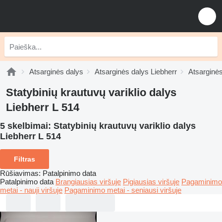
Atsarginės dalys
Atsarginės dalys Liebherr
Atsarginės
Statybinių krautuvų variklio dalys
Liebherr L 514
5 skelbimai:
Statybinių krautuvų variklio dalys
Liebherr L 514
Filtras
Rūšiavimas
:
Patalpinimo data
Patalpinimo data
Brangiausias viršuje
Pigiausias viršuje
Pagaminimo
metai - nauji viršuje
Pagaminimo metai - seniausi viršuje