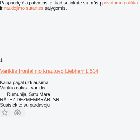
Paspaudę čia patvirtinsite, kad sutinkate su mūsų
privatumo politika
ir
naudojimo sutarties
sąlygomis.
1
Variklis frontalinio krautuvo Liebherr L 514
Kaina pagal užklausimą
Variklio dalys - variklis
Rumunija, Satu Mare
RĂTEZ DEZMEMBRĂRI SRL
Susisiekite su pardavėju