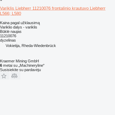
Variklis Liebherr 11210076 frontalinio krautuvo Liebherr
L566; L580
Kaina pagal užklausimą
Variklio dalys - variklis
Būklė
naujas
11210076
dyzelinas
Vokietija, Rheda-Wiedenbrück
Kraemer Mining GmbH
6
metai su „Machineryline“
Susisiekite su pardavėju