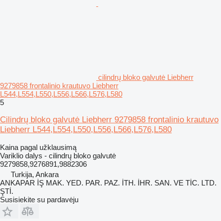
cilindrų bloko galvutė Liebherr
9279858 frontalinio krautuvo Liebherr
L544,L554,L550,L556,L566,L576,L580
5
Cilindrų bloko galvutė Liebherr 9279858 frontalinio krautuvo
Liebherr L544,L554,L550,L556,L566,L576,L580
Kaina pagal užklausimą
Variklio dalys - cilindrų bloko galvutė
9279858,9276891,9882306
Turkija, Ankara
ANKAPAR İŞ MAK. YED. PAR. PAZ. İTH. İHR. SAN. VE TİC. LTD.
ŞTİ.
Susisiekite su pardavėju