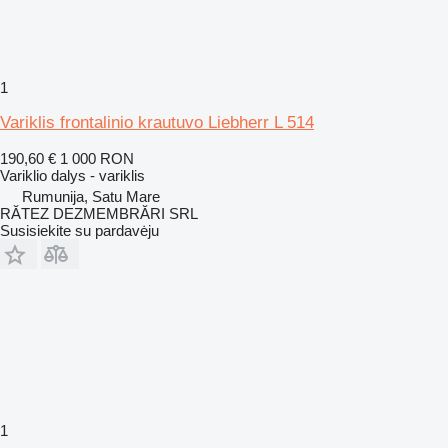
1
Variklis frontalinio krautuvo Liebherr L 514
190,60 €
1 000 RON
Variklio dalys - variklis
Rumunija, Satu Mare
RĂTEZ DEZMEMBRĂRI SRL
Susisiekite su pardavėju
1