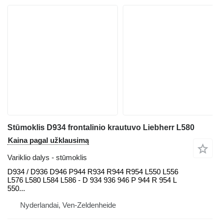
Stūmoklis D934 frontalinio krautuvo Liebherr L580
Kaina pagal užklausimą
Variklio dalys - stūmoklis
D934 / D936 D946 P944 R934 R944 R954 L550 L556
L576 L580 L584 L586 - D 934 936 946 P 944 R 954 L
550...
Nyderlandai, Ven-Zeldenheide