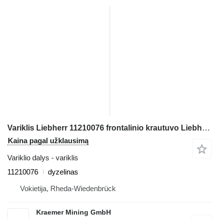
Variklis Liebherr 11210076 frontalinio krautuvo Liebherr L566; L580
Kaina pagal užklausimą
Variklio dalys - variklis
11210076
dyzelinas
Vokietija, Rheda-Wiedenbrück
Kraemer Mining GmbH