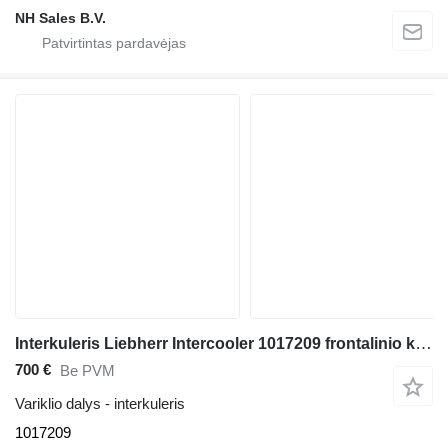
NH Sales B.V.
Interkuleris Liebherr Intercooler 1017209 frontalinio krautuvo Liebherr L580 / L576 / L566
700 €
Be PVM
Variklio dalys - interkuleris
1017209