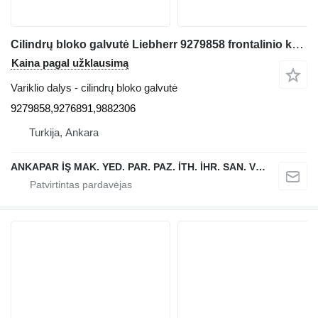
Cilindrų bloko galvutė Liebherr 9279858 frontalinio krautuvo Liebherr L544,L554,L550,L556,L566,L576,L580
Kaina pagal užklausimą
Variklio dalys - cilindrų bloko galvutė
9279858,9276891,9882306
Turkija, Ankara
ANKAPAR İŞ MAK. YED. PAR. PAZ. İTH. İHR. SAN. VE TİC. LTD. ŞTİ.