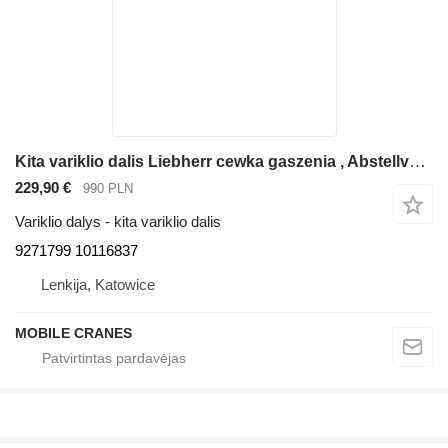
Kita variklio dalis Liebherr cewka gaszenia , Abstellvorrichtung,Engine stop solenoid 9271799 frontalinio krautuvo Liebherr L554,L564,L574,L580
229,90 €
990 PLN
Variklio dalys - kita variklio dalis
9271799 10116837
Lenkija, Katowice
MOBILE CRANES