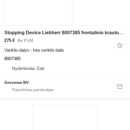
Stopping Device Liebherr 8007385 frontalinio krautuvo Liebherr L574 ,L580, L544, L554
275 €
Be PVM
Variklio dalys - kita variklio dalis
8007385
Nyderlandai, Ede
Grovema BV