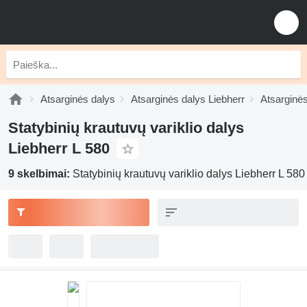
Atsarginės dalys
Atsarginės dalys Liebherr
Atsarginės
Statybinių krautuvų variklio dalys
Liebherr L 580
9 skelbimai:
Statybinių krautuvų variklio dalys Liebherr L 580