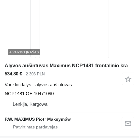
VAIZDO ĮRAŠAS
Alyvos aušintuvas Maximus NCP1481 frontalinio krautuvo Liebherr L566 , L576 , L580
534,80 €
2 303 PLN
Variklio dalys - alyvos aušintuvas
NCP1481 OE 10471090
Lenkija, Kargowa
P.W. MAXIMUS Piotr Maksymów