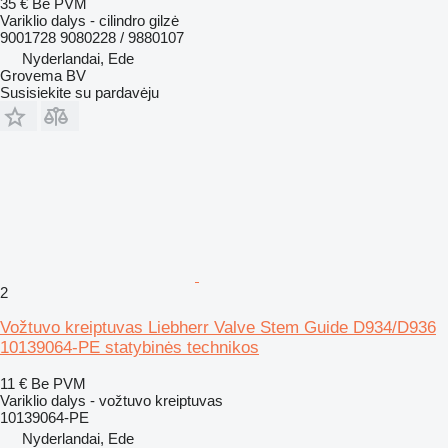
35 €
Be PVM
Variklio dalys - cilindro gilzė
9001728 9080228 / 9880107
Nyderlandai, Ede
Grovema BV
Susisiekite su pardavėju
2
Vožtuvo kreiptuvas Liebherr Valve Stem Guide D934/D936
10139064-PE statybinės technikos
11 €
Be PVM
Variklio dalys - vožtuvo kreiptuvas
10139064-PE
Nyderlandai, Ede