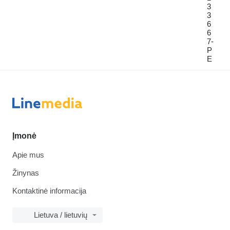
3
3
6
6
7-
P
E
Įmonė
Apie mus
Žinynas
Kontaktinė informacija
Lietuva / lietuvių