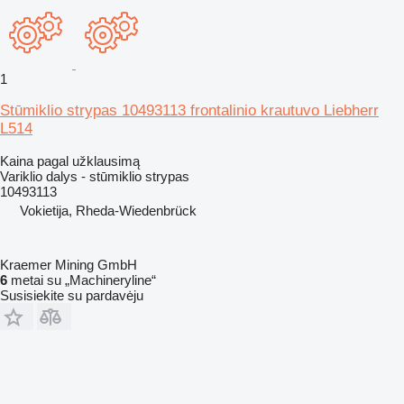
1
Stūmiklio strypas 10493113 frontalinio krautuvo Liebherr
L514
Kaina pagal užklausimą
Variklio dalys - stūmiklio strypas
10493113
Vokietija, Rheda-Wiedenbrück
Kraemer Mining GmbH
6
metai su „Machineryline“
Susisiekite su pardavėju