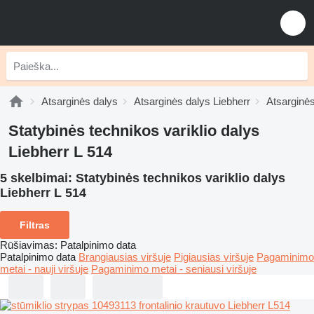
Atsarginės dalys
Atsarginės dalys Liebherr
Atsarginės
Statybinės technikos variklio dalys
Liebherr L 514
5 skelbimai:
Statybinės technikos variklio dalys
Liebherr L 514
Filtras
Rūšiavimas
:
Patalpinimo data
Patalpinimo data
Brangiausias viršuje
Pigiausias viršuje
Pagaminimo
metai - nauji viršuje
Pagaminimo metai - seniausi viršuje