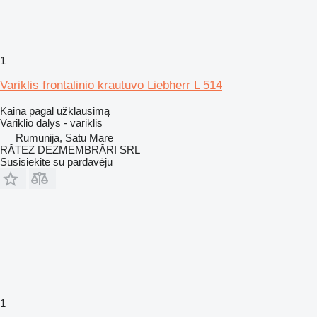
1
Variklis frontalinio krautuvo Liebherr L 514
Kaina pagal užklausimą
Variklio dalys - variklis
Rumunija, Satu Mare
RĂTEZ DEZMEMBRĂRI SRL
Susisiekite su pardavėju
1