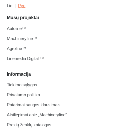
Lie
Рус
Mūsų projektai
Autoline™
Machineryline™
Agroline™
Linemedia Digital ™
Informacija
Tiekimo sąlygos
Privatumo politika
Patarimai saugos klausimais
Atsiliepimai apie „Machineryline“
Prekių ženklų katalogas