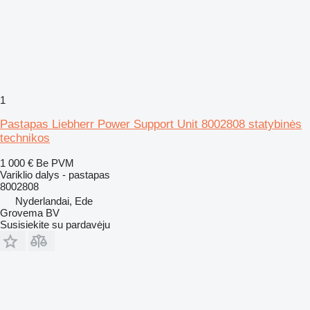
1
Pastapas Liebherr Power Support Unit 8002808 statybinės
technikos
1 000 €
Be PVM
Variklio dalys - pastapas
8002808
Nyderlandai, Ede
Grovema BV
Susisiekite su pardavėju