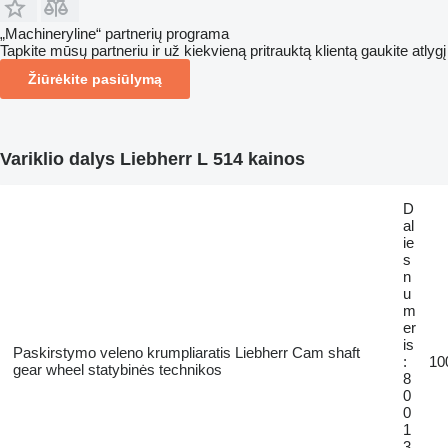
„Machineryline“ partnerių programa
Tapkite mūsų partneriu ir už kiekvieną pritrauktą klientą gaukite atlygį
Žiūrėkite pasiūlymą
Variklio dalys Liebherr L 514 kainos
D
al
ie
s
n
u
m
er
is
Paskirstymo veleno krumpliaratis Liebherr Cam shaft
:
10
gear wheel statybinės technikos
8
0
0
1
3