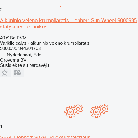
2
Alkūninio veleno krumpliaratis Liebherr Sun Wheel 9000995
statybinės technikos
40 €
Be PVM
Variklio dalys - alkūninio veleno krumpliaratis
9000995 944304703
Nyderlandai, Ede
Grovema BV
Susisiekite su pardavėju
1
SEAL Liebherr 9079124 ekskavatoriaus