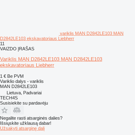
variklis MAN D2842LE103 MAN
D2842LE103 ekskavatoriaus Liebherr
11
VAIZDO ĮRAŠAS
Variklis MAN D2842LE103 MAN D2842LE103
ekskavatoriaus Liebherr
1 €
Be PVM
Variklio dalys - variklis
MAN D2842LE103
Lietuva, Padvariai
TECH4S
Susisiekite su pardavėju
Negalite rasti atsarginės dalies?
Išsiųskite užklausą dabar!
Užsakyti atsarginę dalį