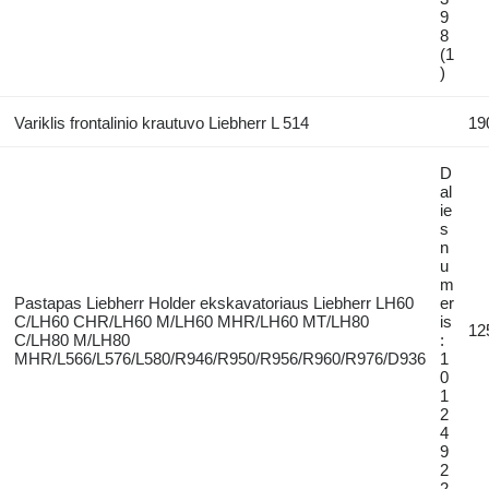
9
8
(1
)
Variklis frontalinio krautuvo Liebherr L 514
19
D
al
ie
s
n
u
m
Pastapas Liebherr Holder ekskavatoriaus Liebherr LH60
er
C/LH60 CHR/LH60 M/LH60 MHR/LH60 MT/LH80
is
12
C/LH80 M/LH80
:
MHR/L566/L576/L580/R946/R950/R956/R960/R976/D936
1
0
1
2
4
9
2
2