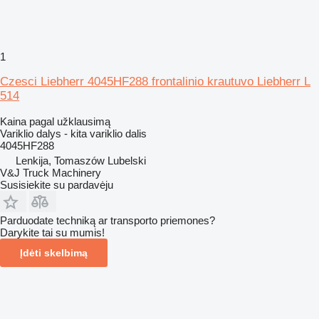
1
Czesci Liebherr 4045HF288 frontalinio krautuvo Liebherr L
514
Kaina pagal užklausimą
Variklio dalys - kita variklio dalis
4045HF288
Lenkija, Tomaszów Lubelski
V&J Truck Machinery
Susisiekite su pardavėju
Parduodate techniką ar transporto priemones?
Darykite tai su mumis!
Įdėti skelbimą