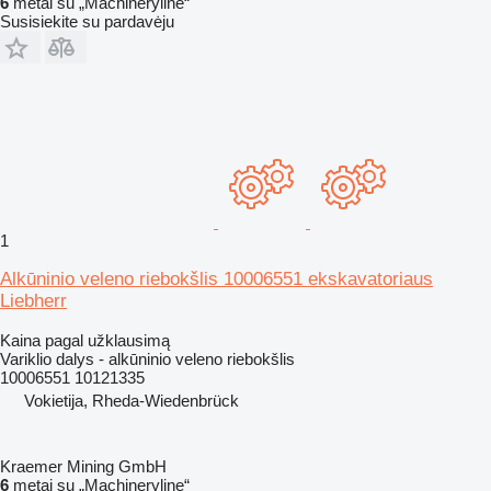
6
metai su „Machineryline“
Susisiekite su pardavėju
1
Alkūninio veleno riebokšlis 10006551 ekskavatoriaus
Liebherr
Kaina pagal užklausimą
Variklio dalys - alkūninio veleno riebokšlis
10006551 10121335
Vokietija, Rheda-Wiedenbrück
Kraemer Mining GmbH
6
metai su „Machineryline“