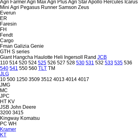
Agri Farmer
Agri Max
Agri Plus
Agri Star
Apollo
Hercules
Icarus
Mini Agri
Pegasus
Runner
Samson
Zeus
Everun
ER
Faresin
FH
Fendt
Cargo
Fman
Galizia
Genie
GTH
S series
Giant
Hangcha
Haulotte
Heli
Ingersoll Rand
JCB
110
514
520
524
525
526
527
528
530
531
532
533
535
536
540
541
550
560
TLT
TM
JLG
10
500
1250
3509
3512
4013
4014
4017
JMG
MC
JPC
HT
KV
JSB
John Deere
3200
3415
Kingway
Komatsu
PC
WH
Kramer
KT