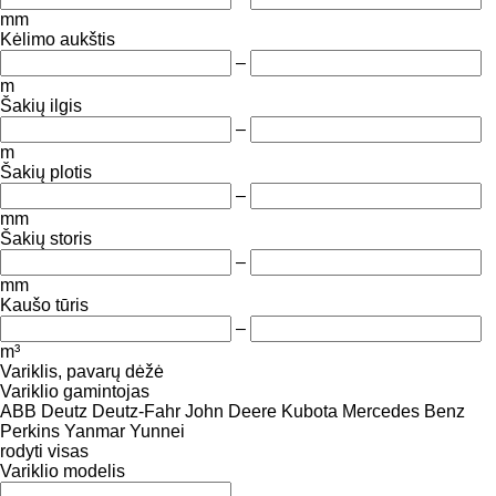
mm
Kėlimo aukštis
–
m
Šakių ilgis
–
m
Šakių plotis
–
mm
Šakių storis
–
mm
Kaušo tūris
–
m³
Variklis, pavarų dėžė
Variklio gamintojas
ABB
Deutz
Deutz-Fahr
John Deere
Kubota
Mercedes Benz
Perkins
Yanmar
Yunnei
rodyti visas
Variklio modelis