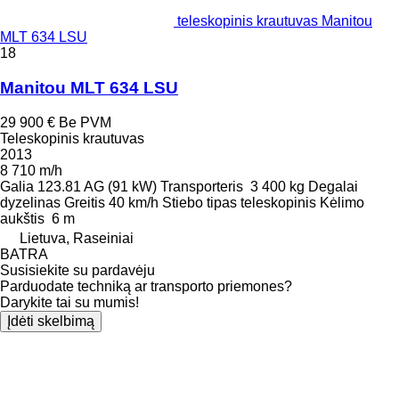
teleskopinis krautuvas Manitou
MLT 634 LSU
18
Manitou MLT 634 LSU
29 900 €
Be PVM
Teleskopinis krautuvas
2013
8 710 m/h
Galia
123.81 AG (91 kW)
Transporteris
3 400 kg
Degalai
dyzelinas
Greitis
40 km/h
Stiebo tipas
teleskopinis
Kėlimo
aukštis
6 m
Lietuva, Raseiniai
BATRA
Susisiekite su pardavėju
Parduodate techniką ar transporto priemones?
Darykite tai su mumis!
Įdėti skelbimą