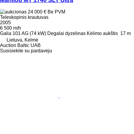
Manitou MT 1740 SLT Ultra
24 000 €
Be PVM
Teleskopinis krautuvas
2005
6 500 m/h
Galia
101 AG (74 kW)
Degalai
dyzelinas
Kėlimo aukštis
17 m
Lietuva, Kelmė
Auction Baltic UAB
Susisiekite su pardavėju