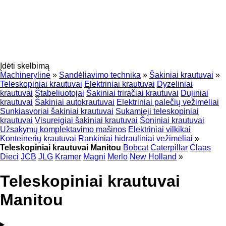
Įdėti skelbimą
Machineryline
»
Sandėliavimo technika
»
Šakiniai krautuvai
»
Teleskopiniai krautuvai
Elektriniai krautuvai
Dyzeliniai
krautuvai
Štabeliuotojai
Šakiniai triračiai krautuvai
Dujiniai
krautuvai
Šakiniai autokrautuvai
Elektriniai palečių vežimėliai
Sunkiasvoriai šakiniai krautuvai
Sukamieji teleskopiniai
krautuvai
Visureigiai šakiniai krautuvai
Šoniniai krautuvai
Užsakymų komplektavimo mašinos
Elektriniai vilkikai
Konteinerių krautuvai
Rankiniai hidrauliniai vežimėliai
»
Teleskopiniai krautuvai Manitou
Bobcat
Caterpillar
Claas
Dieci
JCB
JLG
Kramer
Magni
Merlo
New Holland
»
Teleskopiniai krautuvai
Manitou