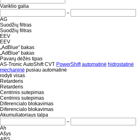
Variklio galia
–
AG
Suodžių filtras
Suodžių filtras
EEV
EEV
„AdBlue“ bakas
„AdBlue“ bakas
Pavarų dėžės tipas
AS-Tronic
AutoShift
CVT
PowerShift
automatinė
hidrostatinė
mechaninė
pusiau automatinė
rodyti visas
Retarderis
Retarderis
Centrinis sutepimas
Centrinis sutepimas
Diferencialo blokavimas
Diferencialo blokavimas
Akumuliatoriaus talpa
–
Ah
Ašys
ABS