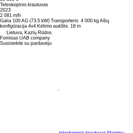
Teleskopinis krautuvas
2023
2 081 m/h
Galia
100 AG (73.5 kW)
Transporteris
4 000 kg
Ašių
konfigūracija
4x4
Kėlimo aukštis
18 m
Lietuva, Kazlų Rūdos
Fomisas UAB company
Susisiekite su pardavėju
teleskopinis krautuvas Manitou