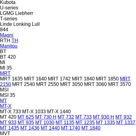
Kubota
U-series
LGMG
Liebherr
T-series
Linde
Lonking
Lull
844
Magni
RTH
TH
Manitou
BT
BT 420
MI
MI 35
MRT
MRT 1635
MRT 1640
MRT 1742
MRT 1840
MRT 1850
MRT
2150
MRT 2540
MRT 2550
MRT 3050
MRT 3060
MRT 3570
MSI
MSI 35
MT
MT-X
MT-X 733
MT-X 1033
MT-X 1440
MT 420
MT 625
MT 730 H
MT 732
MT 733
MT 930 H
MT 932
MT 933
MT 935
MT 1030
MT 1135
MT 1235
MT 1335
MT 1337
MT 1435
MT 1436
MT 1440
MT 1740
MT 1840
MVT