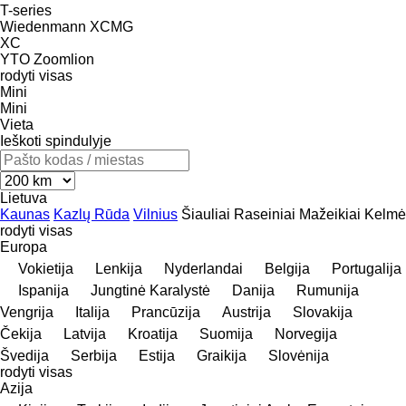
T-series
Wiedenmann
XCMG
XC
YTO
Zoomlion
rodyti visas
Mini
Mini
Vieta
Ieškoti spindulyje
Lietuva
Kaunas
Kazlų Rūda
Vilnius
Šiauliai
Raseiniai
Mažeikiai
Kelmė
rodyti visas
Europa
Vokietija
Lenkija
Nyderlandai
Belgija
Portugalija
Ispanija
Jungtinė Karalystė
Danija
Rumunija
Vengrija
Italija
Prancūzija
Austrija
Slovakija
Čekija
Latvija
Kroatija
Suomija
Norvegija
Švedija
Serbija
Estija
Graikija
Slovėnija
rodyti visas
Azija