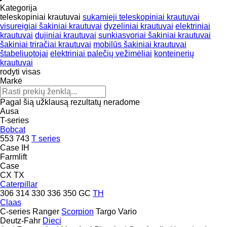
Kategorija
teleskopiniai krautuvai
sukamieji teleskopiniai krautuvai
visureigiai šakiniai krautuvai
dyzeliniai krautuvai
elektriniai
krautuvai
dujiniai krautuvai
sunkiasvoriai šakiniai krautuvai
šakiniai triračiai krautuvai
mobilūs šakiniai krautuvai
štabeliuotojai
elektriniai palečių vežimėliai
konteinerių
krautuvai
rodyti visas
Markė
Pagal šią užklausą rezultatų neradome
Ausa
T-series
Bobcat
553
743
T series
Case IH
Farmlift
Case
CX
TX
Caterpillar
306
314
330
336
350
GC
TH
Claas
C-series
Ranger
Scorpion
Targo
Vario
Deutz-Fahr
Dieci