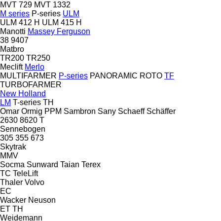
MVT 729
MVT 1332
M series
P-series
ULM
ULM 412 H
ULM 415 H
Manotti
Massey Ferguson
38
9407
Matbro
TR200
TR250
Meclift
Merlo
MULTIFARMER
P-series
PANORAMIC
ROTO
TF
TURBOFARMER
New Holland
LM
T-series
TH
Omar
Ormig
PPM
Sambron
Sany
Schaeff
Schäffer
2630
8620 T
Sennebogen
305
355
673
Skytrak
MMV
Socma
Sunward
Taian
Terex
TC
TeleLift
Thaler
Volvo
EC
Wacker Neuson
ET
TH
Weidemann