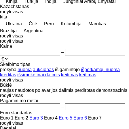
Kinija
Turkija
Indija
Jungtiniai Arabų Emyratai
Kazachstanas
rodyti visas
kita
Ukraina
Čilė
Peru
Kolumbija
Marokas
Brazilija
Argentina
rodyti visas
rodyti visas
Kaina
–
Skelbimo tipas
prekyba
nuoma
aukcionas
iš gamintojo
išperkamoji nuoma
kreditas
išsimokėtinai dalimis
keitimas
keitimas
rodyti visas
Būklė
naujas
naudotos
po avarijos
dalimis
perdirbtas
demonstracinis
rodyti visas
Pagaminimo metai
–
Euro standartas
Euro 1
Euro 2
Euro 3
Euro 4
Euro 5
Euro 6
Euro 7
rodyti visas
Degalai