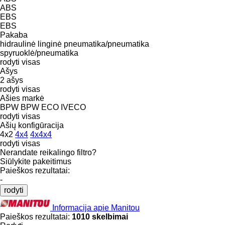
ABS
EBS
EBS
Pakaba
hidraulinė
linginė
pneumatika/pneumatika
spyruoklė/pneumatika
rodyti visas
Ašys
2 ašys
rodyti visas
Ašies markė
BPW
BPW ECO
IVECO
rodyti visas
Ašių konfigūracija
4x2
4x4
4x4x4
rodyti visas
Nerandate reikalingo filtro?
Siūlykite pakeitimus
Paieškos rezultatai:
-
rodyti
Informacija apie Manitou
Paieškos rezultatai:
1010 skelbimai