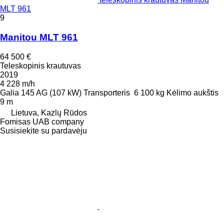
MLT 961
9
Manitou MLT 961
64 500 €
Teleskopinis krautuvas
2019
4 228 m/h
Galia
145 AG (107 kW)
Transporteris
6 100 kg
Kėlimo aukštis
9 m
Lietuva, Kazlų Rūdos
Fomisas UAB company
Susisiekite su pardavėju