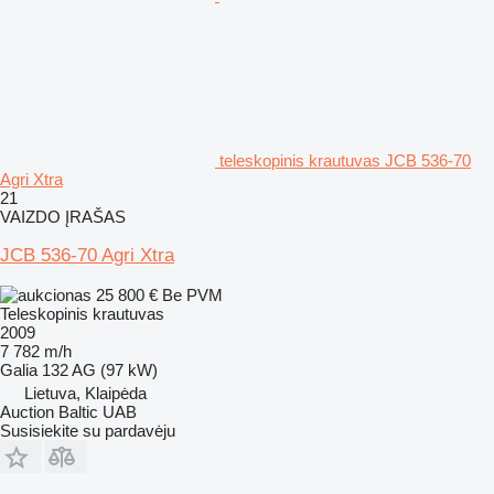
teleskopinis krautuvas JCB 536-70
Agri Xtra
21
VAIZDO ĮRAŠAS
JCB 536-70 Agri Xtra
25 800 €
Be PVM
Teleskopinis krautuvas
2009
7 782 m/h
Galia
132 AG (97 kW)
Lietuva, Klaipėda
Auction Baltic UAB
Susisiekite su pardavėju