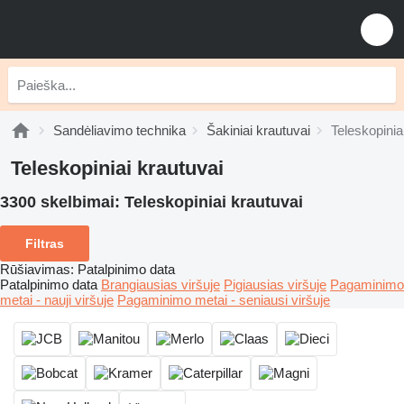
Sandėliavimo technika
Šakiniai krautuvai
Teleskopinia
Teleskopiniai krautuvai
3300 skelbimai:
Teleskopiniai krautuvai
Filtras
Rūšiavimas
:
Patalpinimo data
Patalpinimo data
Brangiausias viršuje
Pigiausias viršuje
Pagaminimo
metai - nauji viršuje
Pagaminimo metai - seniausi viršuje