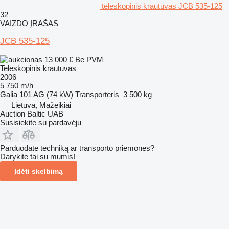
teleskopinis krautuvas JCB 535-125
32
VAIZDO ĮRAŠAS
JCB 535-125
13 000 €
Be PVM
Teleskopinis krautuvas
2006
5 750 m/h
Galia
101 AG (74 kW)
Transporteris
3 500 kg
Lietuva, Mažeikiai
Auction Baltic UAB
Susisiekite su pardavėju
Parduodate techniką ar transporto priemones?
Darykite tai su mumis!
Įdėti skelbimą