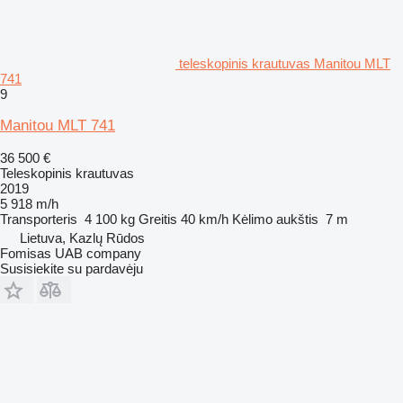
teleskopinis krautuvas Manitou MLT
741
9
Manitou MLT 741
36 500 €
Teleskopinis krautuvas
2019
5 918 m/h
Transporteris
4 100 kg
Greitis
40 km/h
Kėlimo aukštis
7 m
Lietuva, Kazlų Rūdos
Fomisas UAB company
Susisiekite su pardavėju