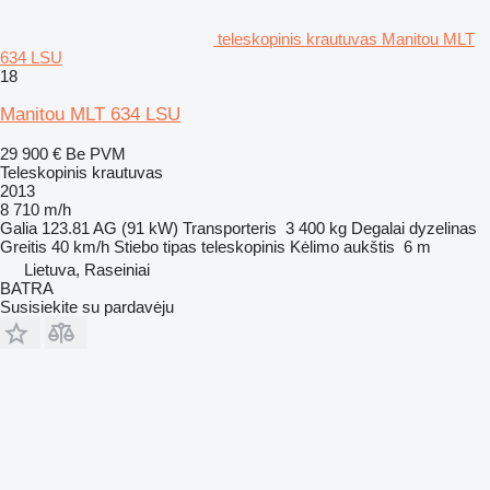
teleskopinis krautuvas Manitou MLT
634 LSU
18
Manitou MLT 634 LSU
29 900 €
Be PVM
Teleskopinis krautuvas
2013
8 710 m/h
Galia
123.81 AG (91 kW)
Transporteris
3 400 kg
Degalai
dyzelinas
Greitis
40 km/h
Stiebo tipas
teleskopinis
Kėlimo aukštis
6 m
Lietuva, Raseiniai
BATRA
Susisiekite su pardavėju