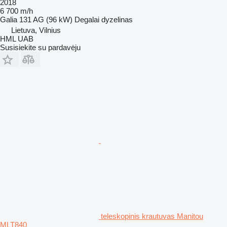
2018
6 700 m/h
Galia
131 AG (96 kW)
Degalai
dyzelinas
Lietuva, Vilnius
HML UAB
Susisiekite su pardavėju
teleskopinis krautuvas Manitou
MLT840