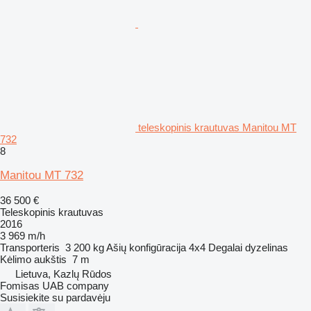
teleskopinis krautuvas Manitou MT
732
8
Manitou MT 732
36 500 €
Teleskopinis krautuvas
2016
3 969 m/h
Transporteris
3 200 kg
Ašių konfigūracija
4x4
Degalai
dyzelinas
Kėlimo aukštis
7 m
Lietuva, Kazlų Rūdos
Fomisas UAB company
Susisiekite su pardavėju