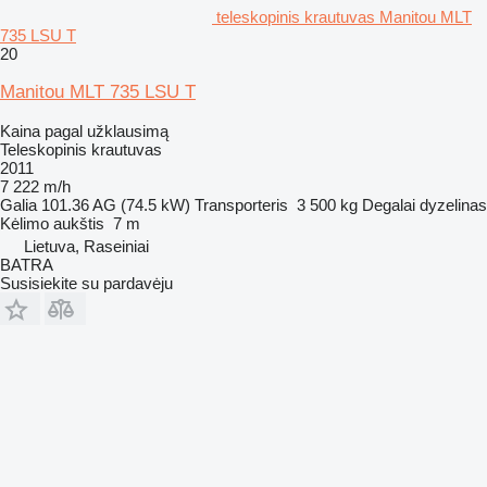
teleskopinis krautuvas Manitou MLT
735 LSU T
20
Manitou MLT 735 LSU T
Kaina pagal užklausimą
Teleskopinis krautuvas
2011
7 222 m/h
Galia
101.36 AG (74.5 kW)
Transporteris
3 500 kg
Degalai
dyzelinas
Kėlimo aukštis
7 m
Lietuva, Raseiniai
BATRA
Susisiekite su pardavėju