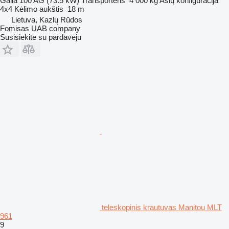
Galia
100 AG (73.5 kW)
Transporteris
4 000 kg
Ašių konfigūracija
4x4
Kėlimo aukštis
18 m
Lietuva, Kazlų Rūdos
Fomisas UAB company
Susisiekite su pardavėju
teleskopinis krautuvas Manitou MLT
961
9