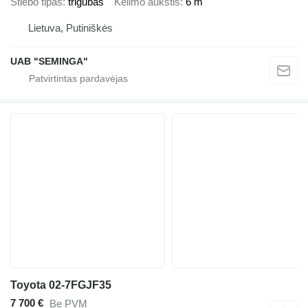
Stiebo tipas
trigubas
Kėlimo aukštis
6 m
Lietuva, Putiniškės
UAB "SEMINGA"
Toyota 02-7FGJF35
7 700 €
Be PVM