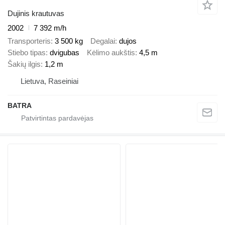
Dujinis krautuvas
2002
7 392 m/h
Transporteris
3 500 kg
Degalai
dujos
Stiebo tipas
dvigubas
Kėlimo aukštis
4,5 m
Šakių ilgis
1,2 m
Lietuva, Raseiniai
BATRA