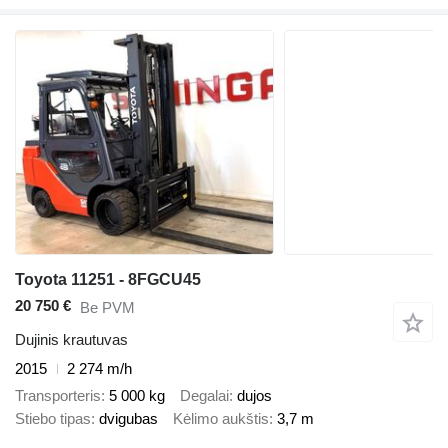
Toyota 11251 - 8FGCU45
20 750 €
Be PVM
Dujinis krautuvas
2015
2 274 m/h
Transporteris
5 000 kg
Degalai
dujos
Stiebo tipas
dvigubas
Kėlimo aukštis
3,7 m