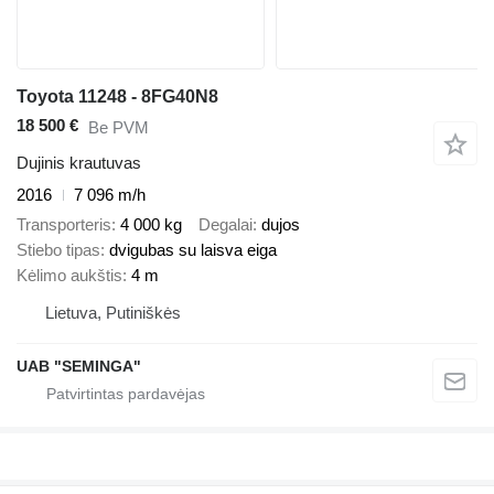
Toyota 11248 - 8FG40N8
18 500 €
Be PVM
Dujinis krautuvas
2016
7 096 m/h
Transporteris
4 000 kg
Degalai
dujos
Stiebo tipas
dvigubas su laisva eiga
Kėlimo aukštis
4 m
Lietuva, Putiniškės
UAB "SEMINGA"