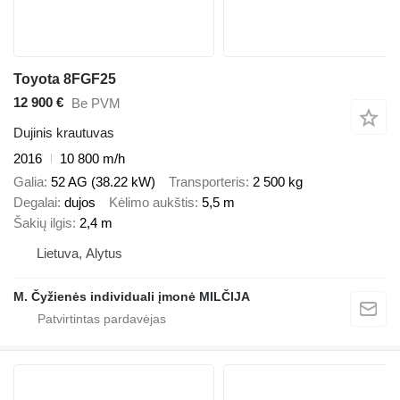
Toyota 8FGF25
12 900 €
Be PVM
Dujinis krautuvas
2016
10 800 m/h
Galia
52 AG (38.22 kW)
Transporteris
2 500 kg
Degalai
dujos
Kėlimo aukštis
5,5 m
Šakių ilgis
2,4 m
Lietuva, Alytus
M. Čyžienės individuali įmonė MILČIJA