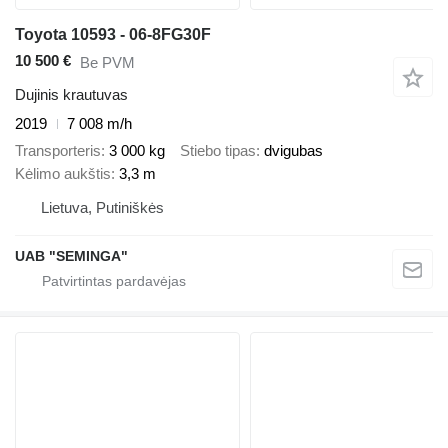
Toyota 10593 - 06-8FG30F
10 500 €
Be PVM
Dujinis krautuvas
2019
7 008 m/h
Transporteris
3 000 kg
Stiebo tipas
dvigubas
Kėlimo aukštis
3,3 m
Lietuva, Putiniškės
UAB "SEMINGA"