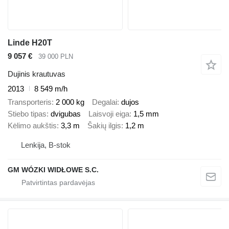
Linde H20T
9 057 €
39 000 PLN
Dujinis krautuvas
2013
8 549 m/h
Transporteris
2 000 kg
Degalai
dujos
Stiebo tipas
dvigubas
Laisvoji eiga
1,5 mm
Kėlimo aukštis
3,3 m
Šakių ilgis
1,2 m
Lenkija, B-stok
GM WÓZKI WIDŁOWE S.C.