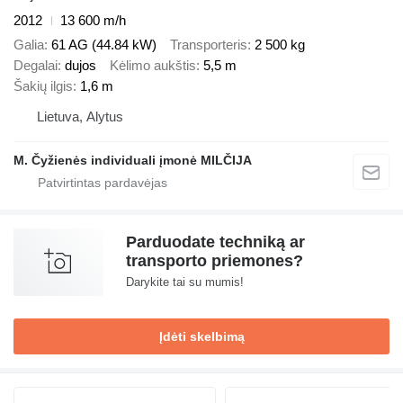
2012
13 600 m/h
Galia
61 AG (44.84 kW)
Transporteris
2 500 kg
Degalai
dujos
Kėlimo aukštis
5,5 m
Šakių ilgis
1,6 m
Lietuva, Alytus
M. Čyžienės individuali įmonė MILČIJA
Parduodate techniką ar
transporto priemones?
Darykite tai su mumis!
Įdėti skelbimą