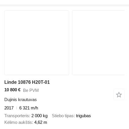
Linde 10876 H20T-01
10 800 €
Be PVM
Dujinis krautuvas
2017
6 321 m/h
Transporteris
2 000 kg
Stiebo tipas
trigubas
Kėlimo aukštis
4,62 m