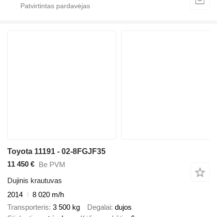
Toyota 11191 - 02-8FGJF35
11 450 €
Be PVM
Dujinis krautuvas
2014
8 020 m/h
Transporteris
3 500 kg
Degalai
dujos