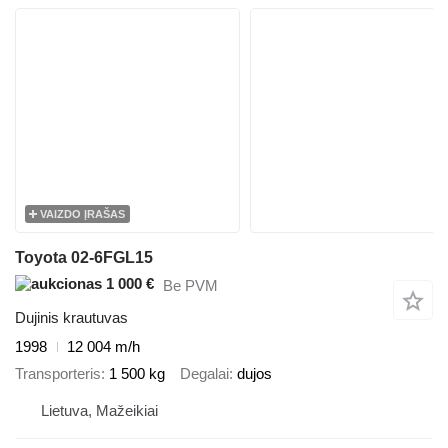
VAIZDO ĮRAŠAS
Toyota 02-6FGL15
1 000 €
Be PVM
Dujinis krautuvas
1998
12 004 m/h
Transporteris
1 500 kg
Degalai
dujos
Lietuva, Mažeikiai