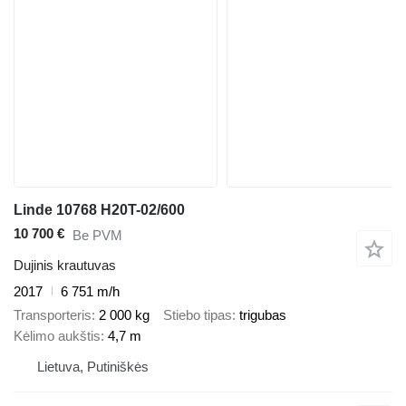
Linde 10768 H20T-02/600
10 700 €
Be PVM
Dujinis krautuvas
2017
6 751 m/h
Transporteris
2 000 kg
Stiebo tipas
trigubas
Kėlimo aukštis
4,7 m
Lietuva, Putiniškės