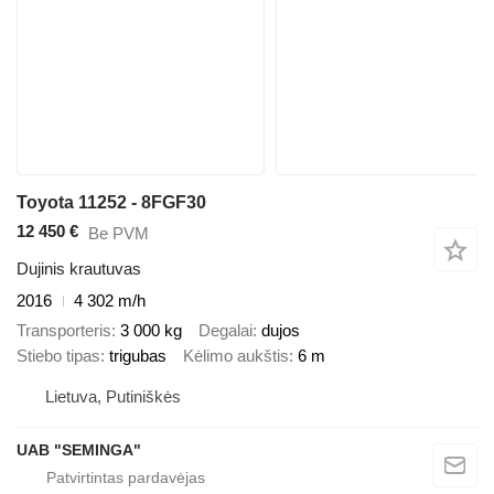
Toyota 11252 - 8FGF30
12 450 €
Be PVM
Dujinis krautuvas
2016
4 302 m/h
Transporteris
3 000 kg
Degalai
dujos
Stiebo tipas
trigubas
Kėlimo aukštis
6 m
Lietuva, Putiniškės
UAB "SEMINGA"