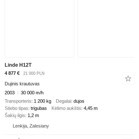
Linde H12T
4 877 €
21 000 PLN
Dujinis krautuvas
2003
30 000 m/h
Transporteris
1 200 kg
Degalai
dujos
Stiebo tipas
trigubas
Kėlimo aukštis
4,45 m
Šakių ilgis
1,2 m
Lenkija, Zalesiany