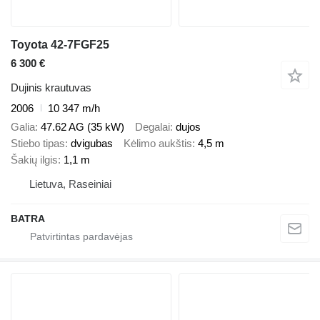
Toyota 42-7FGF25
6 300 €
Dujinis krautuvas
2006
10 347 m/h
Galia
47.62 AG (35 kW)
Degalai
dujos
Stiebo tipas
dvigubas
Kėlimo aukštis
4,5 m
Šakių ilgis
1,1 m
Lietuva, Raseiniai
BATRA