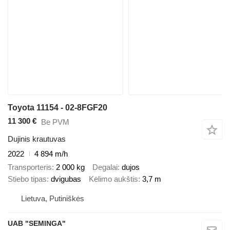
Toyota 11154 - 02-8FGF20
11 300 €
Be PVM
Dujinis krautuvas
2022
4 894 m/h
Transporteris
2 000 kg
Degalai
dujos
Stiebo tipas
dvigubas
Kėlimo aukštis
3,7 m
Lietuva, Putiniškės
UAB "SEMINGA"