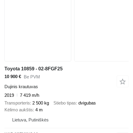
Toyota 10859 - 02-8FGF25
10 900 €
Be PVM
Dujinis krautuvas
2019
7 419 m/h
Transporteris
2 500 kg
Stiebo tipas
dvigubas
Kėlimo aukštis
4 m
Lietuva, Putiniškės