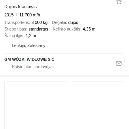
Dujinis krautuvas
2015
11 700 m/h
Transporteris
3 000 kg
Degalai
dujos
Stiebo tipas
standartas
Kėlimo aukštis
4,35 m
Šakių ilgis
1,2 m
Lenkija, Zalesiany
GM WÓZKI WIDŁOWE S.C.