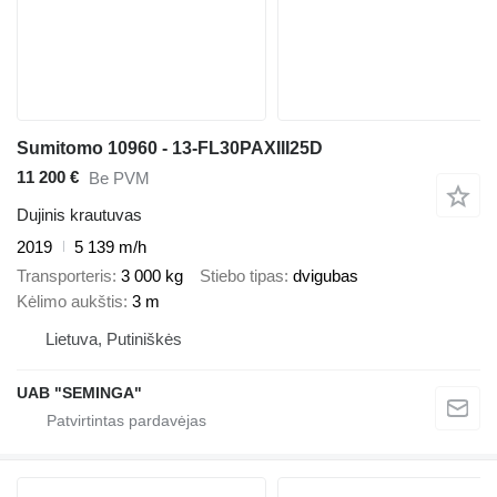
Sumitomo 10960 - 13-FL30PAXIII25D
11 200 €
Be PVM
Dujinis krautuvas
2019
5 139 m/h
Transporteris
3 000 kg
Stiebo tipas
dvigubas
Kėlimo aukštis
3 m
Lietuva, Putiniškės
UAB "SEMINGA"