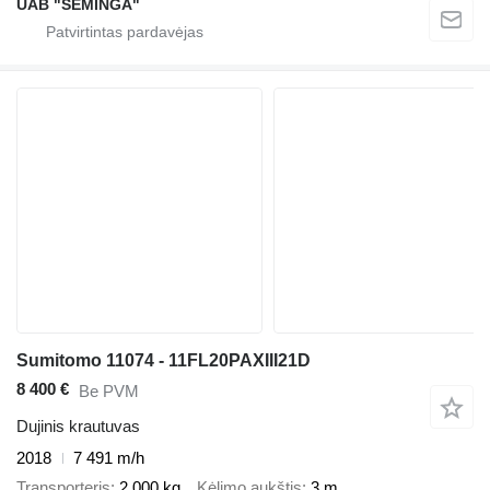
UAB "SEMINGA"
Sumitomo 11074 - 11FL20PAXIII21D
8 400 €
Be PVM
Dujinis krautuvas
2018
7 491 m/h
Transporteris
2 000 kg
Kėlimo aukštis
3 m