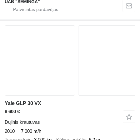
UAB "SEMINGA"
Yale GLP 30 VX
8 600 €
Dujinis krautuvas
2010
7 000 m/h
Transporteris
3 000 kg
Kėlimo aukštis
6,2 m