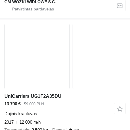
GM WÓZKI WIDŁOWE S.C.
UniCarriers UG1F2A35DU
13 700 €
59 000 PLN
Dujinis krautuvas
2017
12 000 m/h
Transporteris
3 500 kg
Degalai
dujos