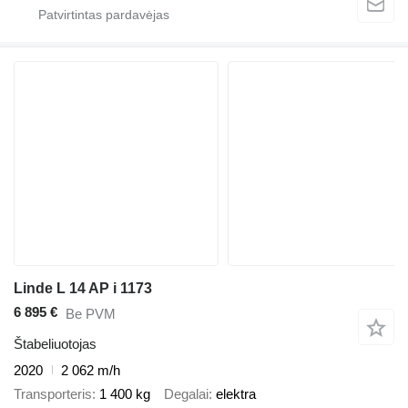
Linde L 14 AP i 1173
6 895 €
Be PVM
Štabeliuotojas
2020
2 062 m/h
Transporteris
1 400 kg
Degalai
elektra