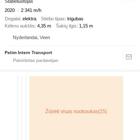
Štabeliuotojas
2020
2 341 m/h
Degalai
elektra
Stiebo tipas
trigubas
Kėlimo aukštis
4,35 m
Šakių ilgis
1,15 m
Nyderlandai, Veen
Petim Intern Transport