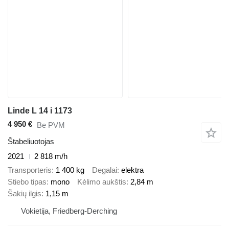
Linde L 14 i 1173
4 950 €
Be PVM
Štabeliuotojas
2021
2 818 m/h
Transporteris
1 400 kg
Degalai
elektra
Stiebo tipas
mono
Kėlimo aukštis
2,84 m
Šakių ilgis
1,15 m
Vokietija, Friedberg-Derching