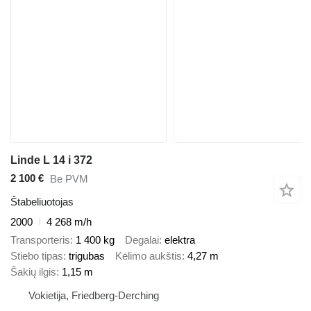
Linde L 14 i 372
2 100 €
Be PVM
Štabeliuotojas
2000
4 268 m/h
Transporteris
1 400 kg
Degalai
elektra
Stiebo tipas
trigubas
Kėlimo aukštis
4,27 m
Šakių ilgis
1,15 m
Vokietija, Friedberg-Derching