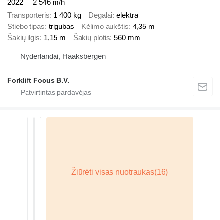
2022
2 546 m/h
Transporteris
1 400 kg
Degalai
elektra
Stiebo tipas
trigubas
Kėlimo aukštis
4,35 m
Šakių ilgis
1,15 m
Šakių plotis
560 mm
Nyderlandai, Haaksbergen
Forklift Focus B.V.