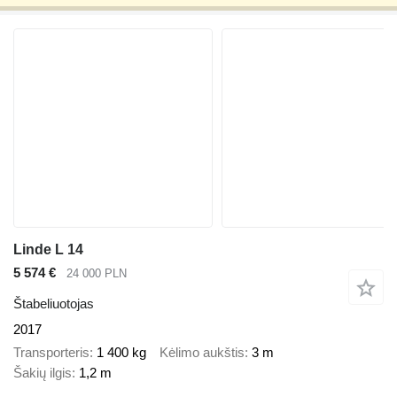
Linde L 14
5 574 €
24 000 PLN
Štabeliuotojas
2017
Transporteris
1 400 kg
Kėlimo aukštis
3 m
Šakių ilgis
1,2 m