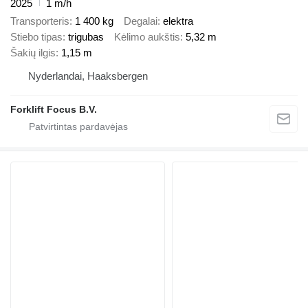
2025
1 m/h
Transporteris
1 400 kg
Degalai
elektra
Stiebo tipas
trigubas
Kėlimo aukštis
5,32 m
Šakių ilgis
1,15 m
Nyderlandai, Haaksbergen
Forklift Focus B.V.