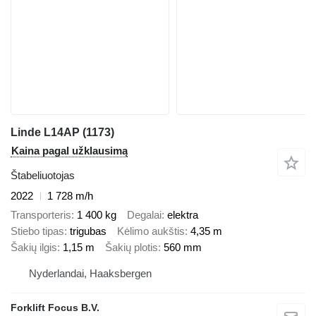
Linde L14AP (1173)
Kaina pagal užklausimą
Štabeliuotojas
2022
1 728 m/h
Transporteris
1 400 kg
Degalai
elektra
Stiebo tipas
trigubas
Kėlimo aukštis
4,35 m
Šakių ilgis
1,15 m
Šakių plotis
560 mm
Nyderlandai, Haaksbergen
Forklift Focus B.V.