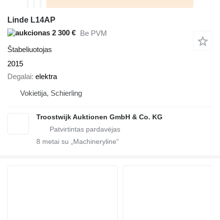
Linde L14AP
2 300 €
Be PVM
Štabeliuotojas
2015
Degalai
elektra
Vokietija, Schierling
Troostwijk Auktionen GmbH & Co. KG
8
metai su „Machineryline“