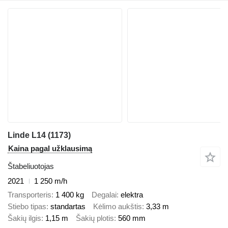
Linde L14 (1173)
Kaina pagal užklausimą
Štabeliuotojas
2021
1 250 m/h
Transporteris
1 400 kg
Degalai
elektra
Stiebo tipas
standartas
Kėlimo aukštis
3,33 m
Šakių ilgis
1,15 m
Šakių plotis
560 mm