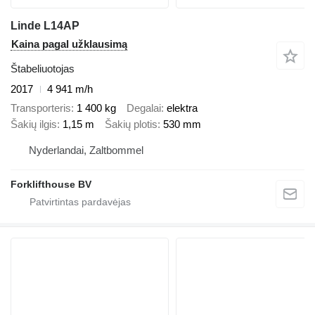
Linde L14AP
Kaina pagal užklausimą
Štabeliuotojas
2017
4 941 m/h
Transporteris
1 400 kg
Degalai
elektra
Šakių ilgis
1,15 m
Šakių plotis
530 mm
Nyderlandai, Zaltbommel
Forklifthouse BV