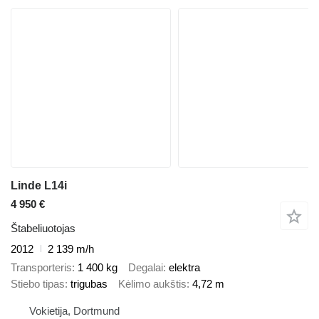
Linde L14i
4 950 €
Štabeliuotojas
2012
2 139 m/h
Transporteris
1 400 kg
Degalai
elektra
Stiebo tipas
trigubas
Kėlimo aukštis
4,72 m
Vokietija, Dortmund