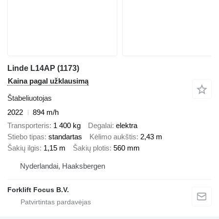
Linde L14AP (1173)
Kaina pagal užklausimą
Štabeliuotojas
2022
894 m/h
Transporteris
1 400 kg
Degalai
elektra
Stiebo tipas
standartas
Kėlimo aukštis
2,43 m
Šakių ilgis
1,15 m
Šakių plotis
560 mm
Nyderlandai, Haaksbergen
Forklift Focus B.V.