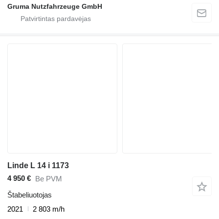
Gruma Nutzfahrzeuge GmbH
Linde L 14 i 1173
4 950 €
Be PVM
Štabeliuotojas
2021
2 803 m/h