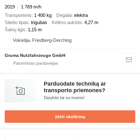
2019
1 769 m/h
Transporteris
1 400 kg
Degalai
elektra
Stiebo tipas
trigubas
Kėlimo aukštis
4,27 m
Šakių ilgis
1,15 m
Vokietija, Friedberg-Derching
Gruma Nutzfahrzeuge GmbH
Parduodate techniką ar
transporto priemones?
Darykite tai su mumis!
Įdėti skelbimą