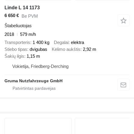
Linde L 14 1173
6 650 €
Be PVM
Štabeliuotojas
2018
579 m/h
Transporteris
1 400 kg
Degalai
elektra
Stiebo tipas
dvigubas
Kėlimo aukštis
2,92 m
Šakių ilgis
1,15 m
Vokietija, Friedberg-Derching
Gruma Nutzfahrzeuge GmbH