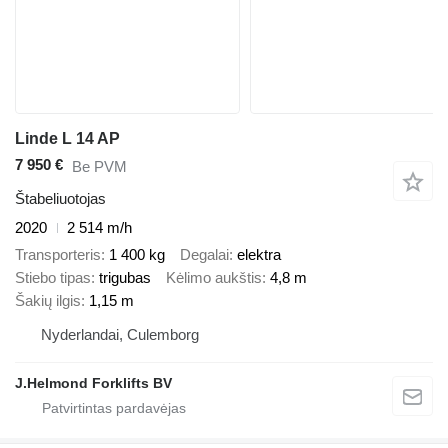
Linde L 14 AP
7 950 €
Be PVM
Štabeliuotojas
2020
2 514 m/h
Transporteris
1 400 kg
Degalai
elektra
Stiebo tipas
trigubas
Kėlimo aukštis
4,8 m
Šakių ilgis
1,15 m
Nyderlandai, Culemborg
J.Helmond Forklifts BV