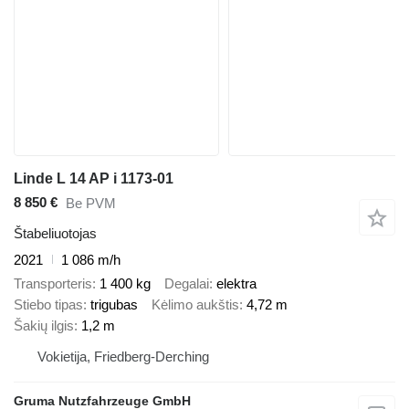
Linde L 14 AP i 1173-01
8 850 €
Be PVM
Štabeliuotojas
2021
1 086 m/h
Transporteris
1 400 kg
Degalai
elektra
Stiebo tipas
trigubas
Kėlimo aukštis
4,72 m
Šakių ilgis
1,2 m
Vokietija, Friedberg-Derching
Gruma Nutzfahrzeuge GmbH