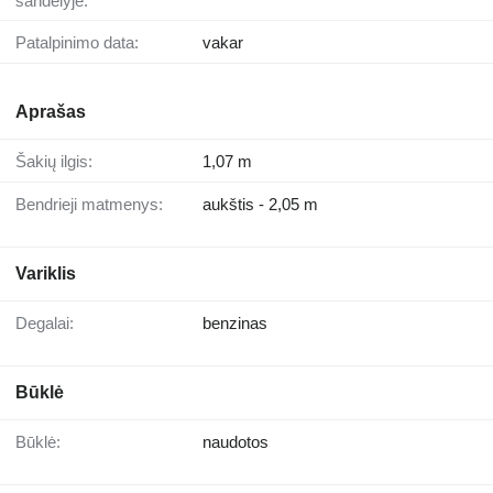
sandėlyje:
Patalpinimo data:
vakar
Aprašas
Šakių ilgis:
1,07 m
Bendrieji matmenys:
aukštis - 2,05 m
Variklis
Degalai:
benzinas
Būklė
Būklė:
naudotos