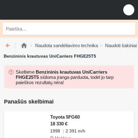
Naudota sandėliavimo technika
Naudoti šakiniai
Benzininis krautuvas UniCarriers FHGE25T5
Skelbime
Benzininis krautuvas UniCarriers
FHGE25T5
siūloma įranga parduota, todėl jo tarp
paieškos rezultatų nėra!
Panašūs skelbimai
Toyota 5FG60
18 330 €
1998
2 391 m/h