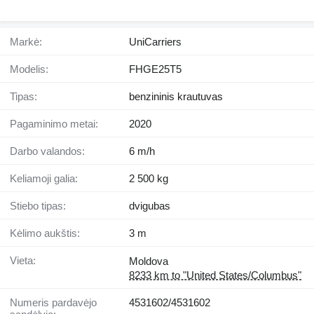
Markė:
UniCarriers
Modelis:
FHGE25T5
Tipas:
benzininis krautuvas
Pagaminimo metai:
2020
Darbo valandos:
6 m/h
Keliamoji galia:
2 500 kg
Stiebo tipas:
dvigubas
Kėlimo aukštis:
3 m
Vieta:
Moldova
8233 km to "United States/Columbus"
Numeris pardavėjo
4531602/4531602